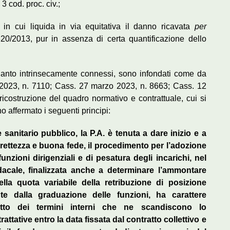
 3 cod. proc. civ.;
 in cui liquida in via equitativa il danno ricavata
per
20/2013, pur in assenza di certa quantificazione dello
quanto intrinsecamente connessi, sono infondati come da
 2023, n. 7110; Cass. 27 marzo 2023, n. 8663; Cass. 12
ricostruzione del quadro normativo e contrattuale, cui si
nno affermato i seguenti principi:
 sanitario pubblico, la P.A. è tenuta a dare inizio e a
orrettezza e buona fede, il procedimento per l’adozione
nzioni dirigenziali e di pesatura degli incarichi, nel
dacale, finalizzata anche a determinare l’ammontare
lla quota variabile della retribuzione di posizione
te dalla graduazione delle funzioni, ha carattere
etto dei termini interni che ne scandiscono lo
ttative entro la data fissata dal contratto collettivo e