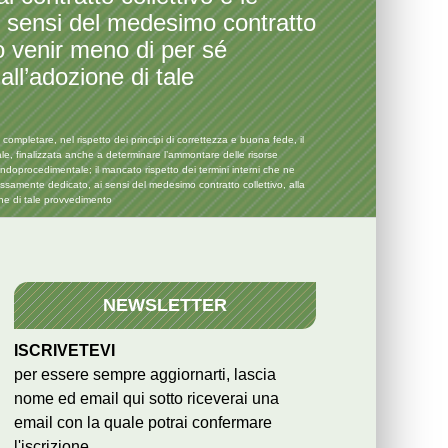
i sensi del medesimo contratto
no venir meno di per sé
all’adozione di tale
ompletare, nel rispetto dei principi di correttezza e buona fede, il
ale, finalizzata anche a determinare l’ammontare delle risorse
ndoprocedimentale; il mancato rispetto dei termini interni che ne
essamente dedicato, ai sensi del medesimo contratto collettivo, alla
one di tale provvedimento
NEWSLETTER
ISCRIVETEVI
per essere sempre aggiornarti, lascia
nome ed email qui sotto riceverai una
email con la quale potrai confermare
l'iscrizione.