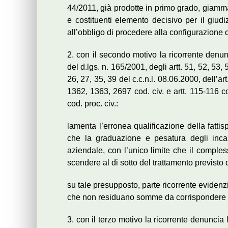
44/2011, già prodotte in primo grado, giamma
e costituenti elemento decisivo per il giu
all’obbligo di procedere alla configurazione d
2. con il secondo motivo la ricorrente denun
del d.lgs. n. 165/2001, degli artt. 51, 52, 53,
26, 27, 35, 39 del c.c.n.l. 08.06.2000, dell’ar
1362, 1363, 2697 cod. civ. e artt. 115-116 cod
cod. proc. civ.:
lamenta l’erronea qualificazione della fatt
che la graduazione e pesatura degli incari
aziendale, con l’unico limite che il comples
scendere al di sotto del trattamento previsto d
su tale presupposto, parte ricorrente evidenzi
che non residuano somme da corrispondere a
3. con il terzo motivo la ricorrente denuncia