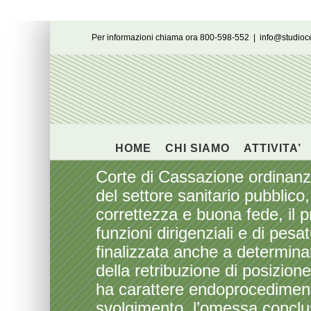
Salta
Per informazioni chiama ora 800-598-552
|
info@studio
al
contenuto
HOME
CHI SIAMO
ATTIVITA’
Corte di Cassazione ordinanza
del settore sanitario pubblico,
correttezza e buona fede, il 
funzioni dirigenziali e di pesa
finalizzata anche a determina
della retribuzione di posizion
ha carattere endoprocedimenta
svolgimento, l’omessa conclusio