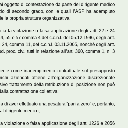
i oggetto di contestazione da parte del dirigente medico
dizio di secondo grado, con le quali l’ASP ha adempiuto
ella propria struttura organizzativa;
cia la violazione o falsa applicazione degli artt. 22 e 24
 54, 55 e 57 comma 4 del c.c.n.l. del 05.12.1996, degli artt.
t. 24, comma 11, del c.c.n.l. 03.11.2005, nonché degli artt.
. proc. civ.. tutti in relazione all’art. 360, comma 1, n. 3
ispecie come inadempimento contrattuale sul presupposto
chi aziendali attiene all’organizzazione discrezionale
sivo trattamento della retribuzione di posizione non può
alla contrattazione collettiva;
a di aver effettuato una pesatura “pari a zero” e, pertanto,
l dirigente medico;
 la violazione o falsa applicazione degli artt. 1226 e 2056