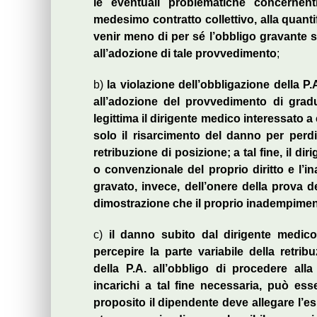
le eventuali problematiche concernen
medesimo contratto collettivo, alla quant
venir meno di per sé l’obbligo gravante su
all’adozione di tale provvedimento
;
b)
la violazione dell’obbligazione della P.
all’adozione del provvedimento di gradu
legittima il dirigente medico interessato 
solo il risarcimento del danno per perdi
retribuzione di posizione; a tal fine, il di
o convenzionale del proprio diritto e l’i
gravato, invece, dell’onere della prova dei 
dimostrazione che il proprio inadempimen
c)
il danno subito dal dirigente medico
percepire la parte variabile della retri
della P.A. all’obbligo di procedere all
incarichi a tal fine necessaria, può ess
proposito il dipendente deve allegare l’esi