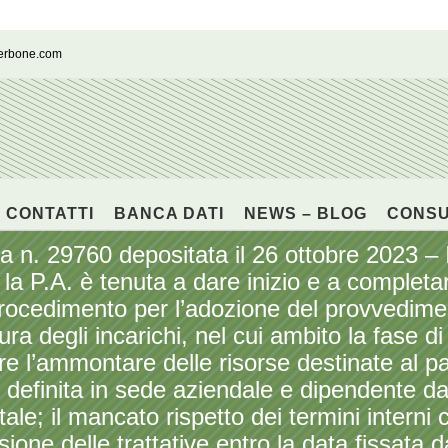
cerbone.com
CONTATTI
BANCA DATI
NEWS – BLOG
CONS
 n. 29760 depositata il 26 ottobre 2023 – 
 la P.A. è tenuta a dare inizio e a completare
procedimento per l’adozione del provvedime
tura degli incarichi, nel cui ambito la fase 
re l’ammontare delle risorse destinate al p
e definita in sede aziendale e dipendente da
le; il mancato rispetto dei termini interni
ne delle trattative entro la data fissata dal