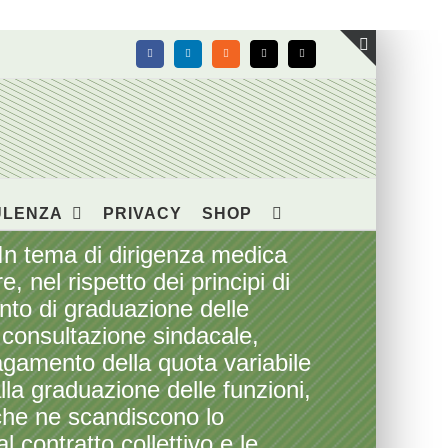
Facebook
LinkedIn
Rss
X
Email
Toggle
area
barra
scorrevol
ULENZA
PRIVACY
SHOP
In tema di dirigenza medica
, nel rispetto dei principi di
nto di graduazione delle
di consultazione sindacale,
agamento della quota variabile
lla graduazione delle funzioni,
 che ne scandiscono lo
 contratto collettivo e le