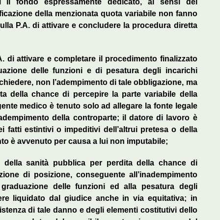
ti il fondo espressamente dedicato, ai sensi del
ificazione della menzionata quota variabile non fanno
lla P.A. di attivare e concludere la procedura diretta
A. di attivare e completare il procedimento finalizzato
azione delle funzioni e di pesatura degli incarichi
a chiedere, non l’adempimento di tale obbligazione, ma
ta della chance di percepire la parte variabile della
rigente medico è tenuto solo ad allegare la fonte legale
nadempimento della controparte; il datore di lavoro è
fatti estintivi o impeditivi dell’altrui pretesa o della
to è avvenuto per causa a lui non imputabile;
 della sanità pubblica per perdita della chance di
buzione di posizione, conseguente all’inadempimento
a graduazione delle funzioni ed alla pesatura degli
ere liquidato dal giudice anche in via equitativa; in
stenza di tale danno e degli elementi costitutivi dello