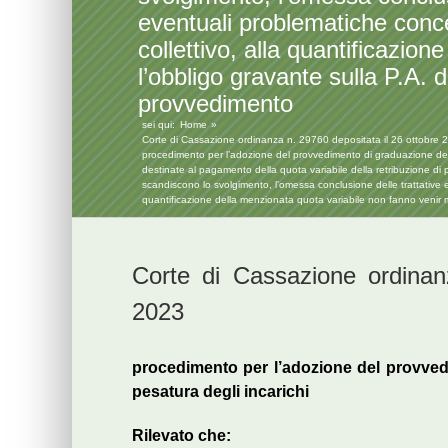
eventuali problematiche conc
collettivo, alla quantificazio
l’obbligo gravante sulla P.A. d
provvedimento
sei qui:
Home
Corte di Cassazione ordinanza n. 29760 depositata il 26 ottobre 202
procedimento per l’adozione del provvedimento di graduazione delle 
destinate al pagamento della quota variabile della retribuzione di 
scandiscono lo svolgimento, l’omessa conclusione delle trattative e
quantificazione della menzionata quota variabile non fanno venir me
Corte di Cassazione ordinan
2023
procedimento per l’adozione del provvedi
pesatura degli incarichi
Rilevato che: