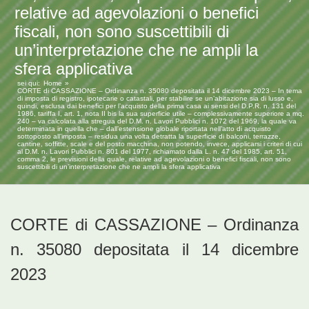
relative ad agevolazioni o benefici
fiscali, non sono suscettibili di
un’interpretazione che ne ampli la
sfera applicativa
sei qui:
Home
CORTE di CASSAZIONE – Ordinanza n. 35080 depositata il 14 dicembre 2023 – In tema
di imposta di registro, ipotecarie o catastali, per stabilire se un’abitazione sia di lusso e,
quindi, esclusa dai benefici per l’acquisto della prima casa ai sensi del D.P.R. n. 131 del
1986, tariffa I, art. 1, nota II bis la sua superficie utile – complessivamente superiore a mq.
240 – va calcolata alla stregua del D.M. n. Lavori Pubblici n. 1072 del 1969, la quale va
determinata in quella che – dall’estensione globale riportata nell’atto di acquisto
sottoposto all’imposta – residua una volta detratta la superficie di balconi, terrazze,
cantine, soffitte, scale e del posto macchina, non potendo, invece, applicarsi i criteri di cui
al D.M. n. Lavori Pubblici n. 801 del 1977, richiamato dalla L. n. 47 del 1985, art. 51,
comma 2, le previsioni della quale, relative ad agevolazioni o benefici fiscali, non sono
suscettibili di un’interpretazione che ne ampli la sfera applicativa
CORTE di CASSAZIONE – Ordinanza
n. 35080 depositata il 14 dicembre
2023