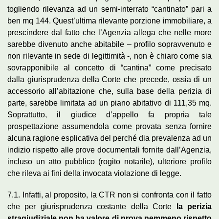
togliendo rilevanza ad un semi-interrato “cantinato” pari a
ben mq 144. Quest’ultima rilevante porzione immobiliare, a
prescindere dal fatto che l’Agenzia allega che nelle more
sarebbe divenuto anche abitabile – profilo sopravvenuto e
non rilevante in sede di legittimità -, non è chiaro come sia
sovrapponibile al concetto di “cantina” come precisato
dalla giurisprudenza della Corte che precede, ossia di un
accessorio all’abitazione che, sulla base della perizia di
parte, sarebbe limitata ad un piano abitativo di 111,35 mq.
Soprattutto, il giudice d’appello fa propria tale
prospettazione assumendola come provata senza fornire
alcuna ragione esplicativa del perché dia prevalenza ad un
indizio rispetto alle prove documentali fornite dall’Agenzia,
incluso un atto pubblico (rogito notarile), ulteriore profilo
che rileva ai fini della invocata violazione di legge.
7.1. Infatti, al proposito, la CTR non si confronta con il fatto
che per giurisprudenza costante della Corte
la perizia
stragiudiziale non ha valore di prova nemmeno rispetto