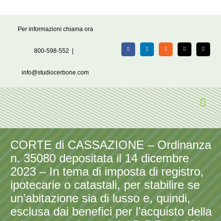
Salta
Per informazioni chiama ora
al
contenuto
800-598-552
|
Facebook
LinkedIn
Rss
X
Email
info@studiocerbone.com
CORTE di CASSAZIONE – Ordinanza
n. 35080 depositata il 14 dicembre
2023 – In tema di imposta di registro,
ipotecarie o catastali, per stabilire se
un’abitazione sia di lusso e, quindi,
esclusa dai benefici per l’acquisto della