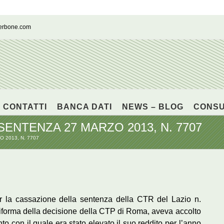
cerbone.com
CONTATTI
BANCA DATI
NEWS – BLOG
CONS
ENTENZA 27 MARZO 2013, N. 7707
 2013, N. 7707
er la cassazione della sentenza della CTR del Lazio n.
 riforma della decisione della CTP di Roma, aveva accolto
nto con il quale era stato elevato il suo reddito per l’anno