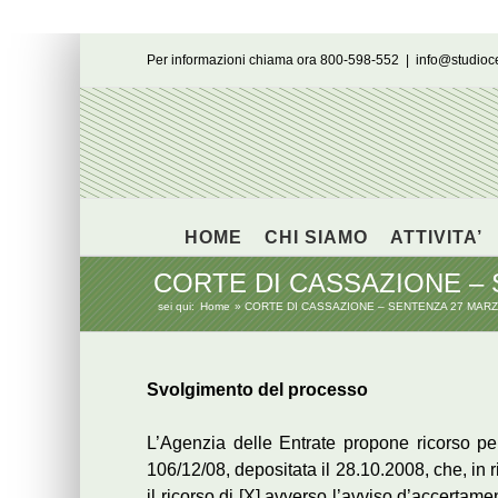
Salta
Per informazioni chiama ora 800-598-552
|
info@studio
al
contenuto
HOME
CHI SIAMO
ATTIVITA’
CORTE DI CASSAZIONE – S
sei qui:
Home
CORTE DI CASSAZIONE – SENTENZA 27 MARZO
Svolgimento del processo
L’Agenzia delle Entrate propone ricorso p
106/12/08, depositata il 28.10.2008, che, in
il ricorso di [X] avverso l’avviso d’accertame