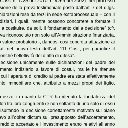
Cass. n. 1785 del 2010; n. 4269 del 2002) “nel processo
sione della prova testimoniale posto dall’art. 7 del d.lgs.
chiarazioni rese da terzi in sede extraprocessuale – con il
diziari, i quali, mentre possono concorrere a formare il
 costituire, da soli, il fondamento della decisione” (cfr.
 va riconosciuto non solo all’Amministrazione finanziaria,
valore probatorio -, dandosi così concreta attuazione ai
ti nel nuovo testo dell’art. 111 Cost., per garantire il
ché l’effettività del diritto di difesa”.
ecisione unicamente sulle dichiarazioni del padre del
emento indiziario a favore di costui, ma le ha ritenute
ui l’apertura di credito al padre era stata effettivamente
 immobiliare che, attribuito a mezzi propri dei figlio,
mezzo, in quanto la CTR ha ritenuto la fondatezza del
ori tra loro congruenti (e non soltanto di uno solo di essi)
isultando la decisione correttamente motivata sul piano
evo all’obiter dictum sul presupposto dell’accertamento,
eddito accertato e l’investimento erano relativi all’anno