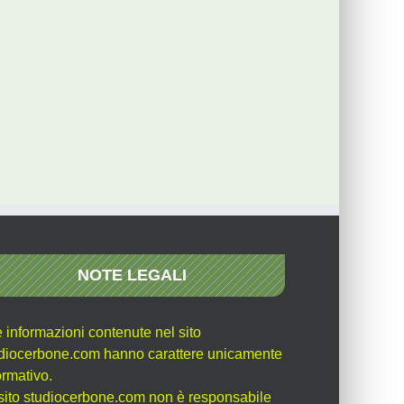
NOTE LEGALI
e informazioni contenute nel sito
diocerbone.com hanno carattere unicamente
ormativo.
l sito studiocerbone.com non è responsabile