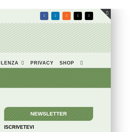
Facebook
LinkedIn
Rss
X
Email
Toggle
area
barra
scorrevol
ULENZA
PRIVACY
SHOP
NEWSLETTER
ISCRIVETEVI