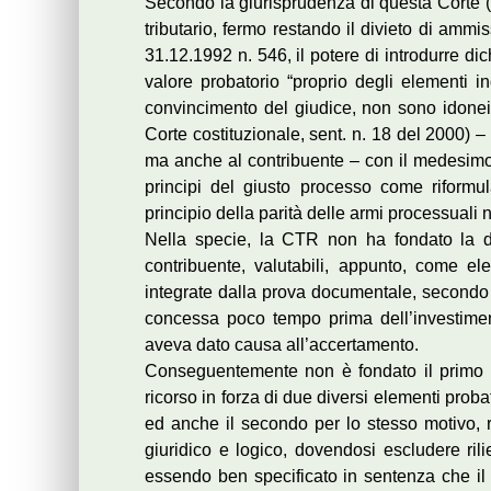
Secondo la giurisprudenza di questa Corte (
tributario, fermo restando il divieto di ammis
31.12.1992 n. 546, il potere di introdurre di
valore probatorio “proprio degli elementi in
convincimento del giudice, non sono idonei a
Corte costituzionale, sent. n. 18 del 2000) –
ma anche al contribuente – con il medesimo 
principi del giusto processo come riformula
principio della parità delle armi processuali non
Nella specie, la CTR non ha fondato la d
contribuente, valutabili, appunto, come el
integrate dalla prova documentale, secondo c
concessa poco tempo prima dell’investimento
aveva dato causa all’accertamento.
Conseguentemente non è fondato il primo 
ricorso in forza di due diversi elementi probat
ed anche il secondo per lo stesso motivo, r
giuridico e logico, dovendosi escludere rili
essendo ben specificato in sentenza che il r