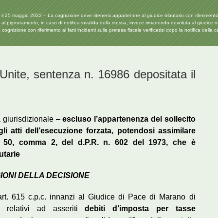
5 maggio 2022 – La cognizione deve ritenersi appartenere al giudice tributario con riferimento ai fat
l pignoramento, in caso di notifica invalida della stessa, invece rimanendo devoluta al giudice ordi
cognizione con riferimento ai fatti incidenti sulla pretesa fiscale verificatisi dopo la notifica della
Unite, sentenza n. 16986 depositata il
 giurisdizionale –
escluso l’appartenenza del sollecito
li atti dell’esecuzione forzata, potendosi assimilare
rt. 50, comma 2, del d.P.R. n. 602 del 1973, che è
utarie
GIONI DELLA DECISIONE
rt. 615 c.p.c. innanzi al Giudice di Pace di Marano di
o relativi ad asseriti
debiti d’imposta per tasse