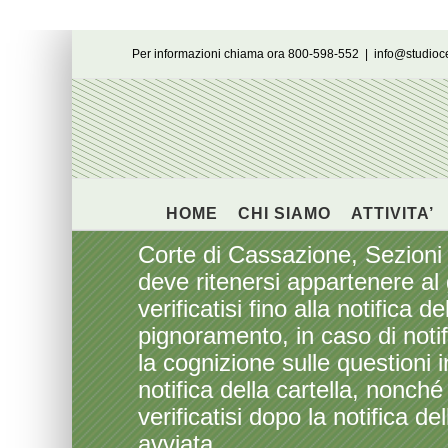
Salta
Per informazioni chiama ora 800-598-552
|
info@studio
al
contenuto
HOME
CHI SIAMO
ATTIVITA’
Corte di Cassazione, Sezioni
deve ritenersi appartenere al g
verificatisi fino alla notifica
pignoramento, in caso di notif
la cognizione sulle questioni 
notifica della cartella, nonché
verificatisi dopo la notifica d
avviata