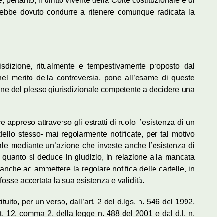
ertanto, il diritto vivente della Corte costituzionale e di
vrebbe dovuto condurre a ritenere comunque radicata la
risdizione, ritualmente e tempestivamente proposto dal
el merito della controversia, pone all’esame di queste
one del plesso giurisdizionale competente a decidere una
e appreso attraverso gli estratti di ruolo l’esistenza di un
dello stesso- mai regolarmente notificate, per tal motivo
iscale mediante un’azione che investe anche l’esistenza di
do quanto si deduce in giudizio, in relazione alla mancata
anche ad ammettere la regolare notifica delle cartelle, in
fosse accertata la sua esistenza e validità.
tuito, per un verso, dall’art. 2 del d.lgs. n. 546 del 1992,
rt. 12, comma 2, della legge n. 488 del 2001 e dal d.l. n.