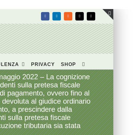
Facebook
LinkedIn
Rss
X
Email
Toggle
area
barra
scorrevol
ULENZA
PRIVACY
SHOP
 maggio 2022 – La cognizione
identi sulla pretesa fiscale
ne di pagamento, ovvero fino al
 devoluta al giudice ordinario
nto, a prescindere dalla
nti sulla pretesa fiscale
uzione tributaria sia stata