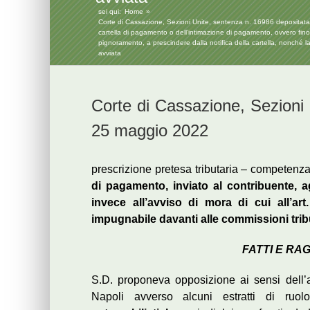
sei qui:
Home
Corte di Cassazione, Sezioni Unite, sentenza n. 16986 depositata il 2
cartella di pagamento o dell’intimazione di pagamento, ovvero fino a
pignoramento, a prescindere dalla notifica della cartella, nonché la 
avviata
Corte di Cassazione, Sezioni 
25 maggio 2022
prescrizione pretesa tributaria – competenza
di pagamento, inviato al contribuente, ag
invece all’avviso di mora di cui all’a
impugnabile davanti alle commissioni trib
FATTI E RA
S.D. proponeva opposizione ai sensi dell’a
Napoli avverso alcuni estratti di ruol