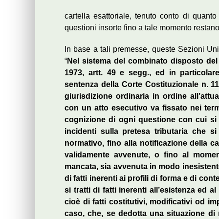
cartella esattoriale, tenuto conto di quanto
questioni insorte fino a tale momento restano 
In base a tali premesse, queste Sezioni Unit
“
Nel sistema del combinato disposto del D
1973, artt. 49 e segg., ed in particolar
sentenza della Corte Costituzionale n. 114
giurisdizione ordinaria in ordine all’attu
con un atto esecutivo va fissato nei termi
cognizione di ogni questione con cui si 
incidenti sulla pretesa tributaria che s
normativo, fino alla notificazione della c
validamente avvenute, o fino al momento
mancata, sia avvenuta in modo inesistente 
di fatti inerenti ai profili di forma e di co
si tratti di fatti inerenti all’esistenza ed
cioè di fatti costitutivi, modificativi od 
caso, che, se dedotta una situazione di n