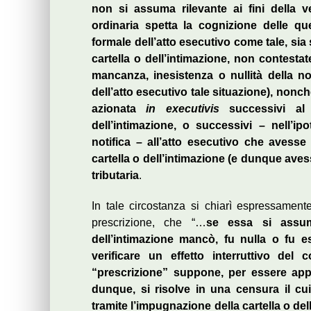
non si assuma rilevante ai fini della ve
ordinaria spetta la cognizione delle que
formale dell’atto esecutivo come tale, sia
cartella o dell’intimazione, non contesta
mancanza, inesistenza o nullità della no
dell’atto esecutivo tale situazione), nonché
azionata
in executivis
successivi al
dell’intimazione, o successivi – nell’ip
notifica – all’atto esecutivo che avess
cartella o dell’intimazione (e
dunque avesse
tributaria
.
In tale circostanza si chiarì espressamente
prescrizione, che “…
se essa si assume
dell’intimazione mancò, fu nulla o fu e
verificare un effetto interruttivo del c
“prescrizione” suppone, per essere appre
dunque, si risolve in una censura il cui 
tramite l’impugnazione della cartella o del