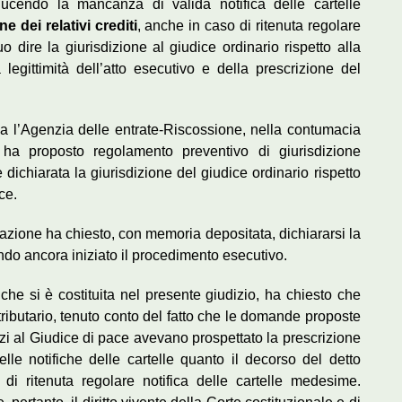
ducendo la mancanza di valida notifica delle cartelle
ne dei relativi crediti
, anche in caso di ritenuta regolare
uo dire la giurisdizione al giudice ordinario rispetto alla
legittimità dell’atto esecutivo e della prescrizione del
iva l’Agenzia delle entrate-Riscossione, nella contumacia
ha proposto regolamento preventivo di giurisdizione
ichiarata la giurisdizione del giudice ordinario rispetto
ce.
zione ha chiesto, con memoria depositata, dichiararsi la
endo ancora iniziato il procedimento esecutivo.
he si è costituita nel presente giudizio, ha chiesto che
 tributario, tenuto conto del fatto che le domande proposte
nzi al Giudice di pace avevano prospettato la prescrizione
lle notifiche delle cartelle quanto il decorso del detto
 di ritenuta regolare notifica delle cartelle medesime.