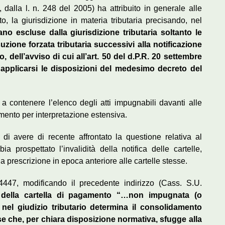
 dalla l. n. 248 del 2005) ha attribuito in generale alle
to, la giurisdizione in materia tributaria precisando, nel
no escluse dalla giurisdizione tributaria soltanto le
cuzione forzata tributaria successivi alla notificazione
, dell’avviso di cui all’art. 50 del d.P.R. 20 settembre
 applicarsi le disposizioni del medesimo decreto del
a contenere l’elenco degli atti impugnabili davanti alle
amento per interpretazione estensiva.
i avere di recente affrontato la questione relativa al
 prospettato l’invalidità della notifica delle cartelle,
 prescrizione in epoca anteriore alle cartelle stesse.
34447, modificando il precedente indirizzo (Cass. S.U.
a della cartella di pagamento “…non impugnata (o
el giudizio tributario determina il consolidamento
ase che, per chiara disposizione normativa, sfugge alla