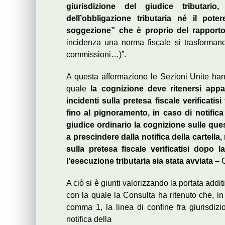
giurisdizione del giudice tributari
dell’obbligazione tributaria né il pot
soggezione” che è proprio del rapporto 
incidenza una norma fiscale si trasformano 
commissioni…)”.
A questa affermazione le Sezioni Unite hanno
quale
la cognizione deve ritenersi appar
incidenti sulla pretesa fiscale verificatis
fino al pignoramento, in caso di notific
giudice ordinario la cognizione sulle ques
a prescindere dalla notifica della cartella,
sulla pretesa fiscale verificatisi dopo 
l’esecuzione tributaria sia stata avviata
– 
A ciò si è giunti valorizzando la portata addi
con la quale la Consulta ha ritenuto che, in 
comma 1, la linea di confine fra giurisdizio
notifica della