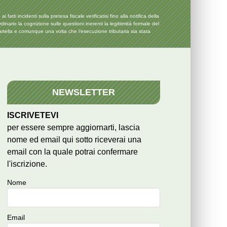
ti incidenti sulla pretesa fiscale verificatisi fino alla notifica della
nario la cognizione sulle questioni inerenti la legittimità formale del
 cartella e comunque una volta che l’esecuzione tributaria sia stata
NEWSLETTER
ISCRIVETEVI
per essere sempre aggiornarti, lascia
nome ed email qui sotto riceverai una
email con la quale potrai confermare
l'iscrizione.
Nome
Email