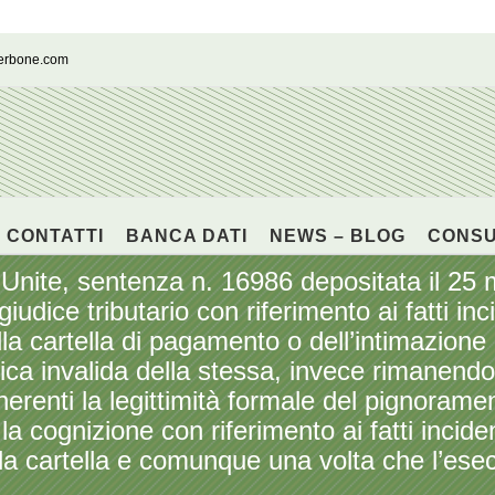
cerbone.com
CONTATTI
BANCA DATI
NEWS – BLOG
CONS
 Unite, sentenza n. 16986 depositata il 25
iudice tributario con riferimento ai fatti inc
 della cartella di pagamento o dell’intimazio
ica invalida della stessa, invece rimanendo
inerenti la legittimità formale del pignorame
 la cognizione con riferimento ai fatti incide
ella cartella e comunque una volta che l’esec