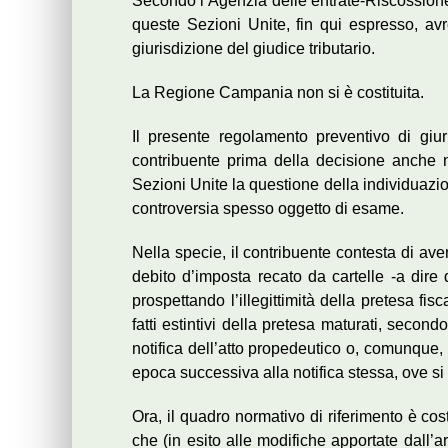
Secondo l’Agenzia delle entrate-Riscossione, p
queste Sezioni Unite, fin qui espresso, a
giurisdizione del giudice tributario.
La Regione Campania non si è costituita.
Il presente regolamento preventivo di giu
contribuente prima della decisione anche n
Sezioni Unite la questione della individuazi
controversia spesso oggetto di esame.
Nella specie, il contribuente contesta di aver
debito d’imposta recato da cartelle -a dire 
prospettando l’illegittimità della pretesa f
fatti estintivi della pretesa maturati, secon
notifica dell’atto propedeutico o, comunque, 
epoca successiva alla notifica stessa, ove si 
Ora, il quadro normativo di riferimento è costi
che (in esito alle modifiche apportate dall’a