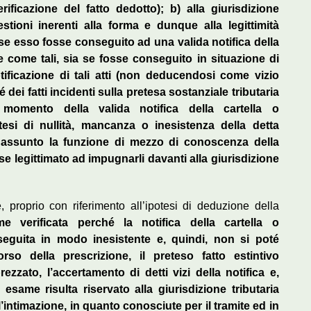
rificazione del fatto dedotto); b) alla giurisdizione
stioni inerenti alla forma e dunque alla legittimità
 se esso fosse conseguito ad una valida notifica della
te come tali, sia se fosse conseguito in situazione di
tificazione di tali atti (non deducendosi come vizio
 dei fatti incidenti sulla pretesa sostanziale tributaria
 momento della valida notifica della cartella o
otesi di nullità, mancanza o inesistenza della detta
e assunto la funzione di mezzo di conoscenza della
 legittimato ad impugnarli davanti alla giurisdizione
, proprio con riferimento all’ipotesi di deduzione della
 verificata perché la notifica della cartella o
seguita in modo inesistente e, quindi, non si poté
orso della prescrizione, il preteso fatto estintivo
zzato, l’accertamento di detti vizi della notifica e,
esame risulta riservato alla giurisdizione tributaria
l’intimazione, in quanto conosciute per il tramite ed in