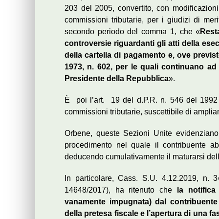
203 del 2005, convertito, con modificazioni,
commissioni tributarie, per i giudizi di meri
secondo periodo del comma 1, che «
Resta
controversie riguardanti gli atti della ese
della cartella di pagamento e, ove previsto
1973, n. 602, per le quali continuano ad
Presidente della Repubblica
».
È poi l’art. 19 del d.P.R. n. 546 del 1992 
commissioni tributarie, suscettibile di ampli
Orbene, queste Sezioni Unite evidenziano d
procedimento nel quale il contribuente abbia
deducendo cumulativamente il maturarsi della
In particolare, Cass. S.U. 4.12.2019, n. 
14648/2017), ha ritenuto che
la notific
vanamente impugnata) dal contribuente n
della pretesa fiscale e l’apertura di una f