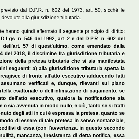
 previsto dal D.P.R. n. 602 del 1973, art. 50, sicché le
devolute alla giurisdizione tributaria.
e hanno quindi affermato il seguente principio di diritto:
.Lgs. n. 546 del 1992, art. 2 e del D.P.R. n. 602 del
e dell’art. 57 di quest’ultimo, come emendato dalla
 del 2018, il discrimine fra giurisdizione tributaria e
azione della pretesa tributaria che si sia manifestata
ni seguenti: a) alla giurisdizione tributaria spetta la
reagisce di fronte all’atto esecutivo adducendo fatti
i assumano verificati e, dunque, rilevanti sul piano
artella esattoriale o dell’intimazione di pagamento, se
 dell’atto esecutivo, qualora la notificazione sia
o sia avvenuta in modo nullo, e ciò, tanto se si tratti
ntenuto degli atti in cui è espressa la pretesa, quanto se
 al modo di essere di tale pretesa in senso sostanziale,
impeditivi di essa (con l’avvertenza, in questo secondo
ullità, mancanza, inesistenza di detta notifica, essa