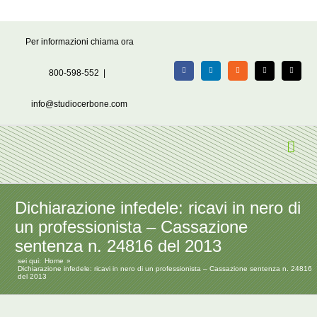
Salta
Per informazioni chiama ora
al
contenuto
800-598-552
|
Facebook
LinkedIn
Rss
X
Email
info@studiocerbone.com
Dichiarazione infedele: ricavi in nero di
un professionista – Cassazione
sentenza n. 24816 del 2013
sei qui:
Home
Dichiarazione infedele: ricavi in nero di un professionista – Cassazione sentenza n. 24816
del 2013