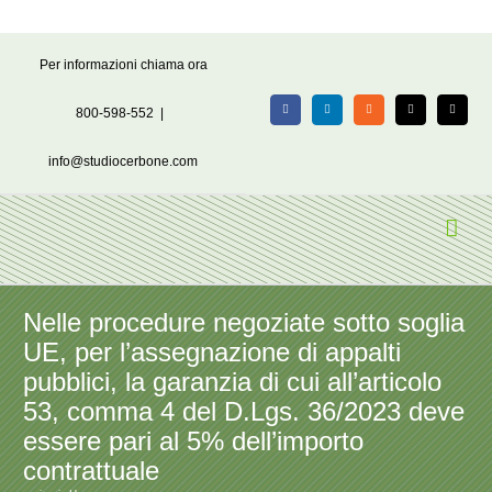
Salta
Per informazioni chiama ora
al
contenuto
800-598-552
|
Facebook
LinkedIn
Rss
X
Email
info@studiocerbone.com
Nelle procedure negoziate sotto soglia
UE, per l’assegnazione di appalti
pubblici, la garanzia di cui all’articolo
53, comma 4 del D.Lgs. 36/2023 deve
essere pari al 5% dell’importo
contrattuale