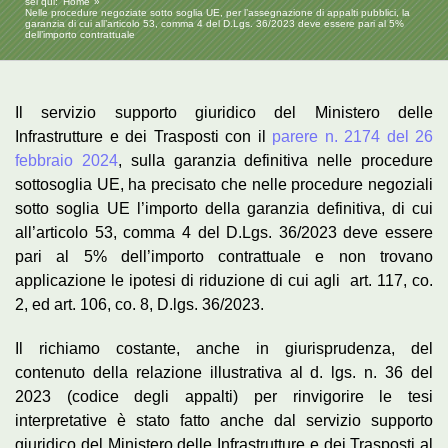
sei qui:
Home
Nelle procedure negoziate sotto soglia UE, per l’assegnazione di appalti pubblici, la
garanzia di cui all’articolo 53, comma 4 del D.Lgs. 36/2023 deve essere pari al 5%
dell’importo contrattuale
Il servizio supporto giuridico del Ministero delle
Infrastrutture e dei Trasposti con il
parere n. 2174 del 26
febbraio 2024
, sulla garanzia definitiva nelle procedure
sottosoglia UE, ha precisato che nelle procedure negoziali
sotto soglia UE l’importo della garanzia definitiva, di cui
all’articolo 53, comma 4 del D.Lgs. 36/2023 deve essere
pari al 5% dell’importo contrattuale e non trovano
applicazione le ipotesi di riduzione di cui agli art. 117, co.
2, ed art. 106, co. 8, D.lgs. 36/2023.
Il richiamo costante, anche in giurisprudenza, del
contenuto della relazione illustrativa al d. lgs. n. 36 del
2023 (codice degli appalti) per rinvigorire le tesi
interpretative è stato fatto anche dal servizio supporto
giuridico del Ministero delle Infrastrutture e dei Trasposti al