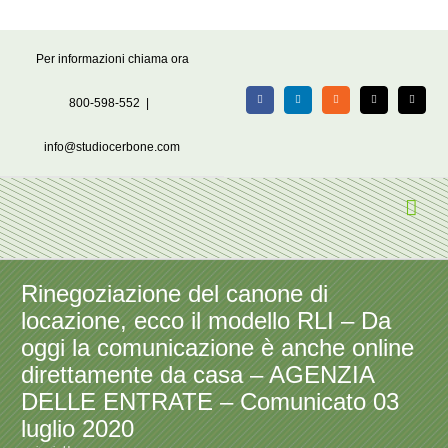
Salta
Per informazioni chiama ora
al
contenuto
800-598-552
|
Facebook
LinkedIn
Rss
X
Email
info@studiocerbone.com
Rinegoziazione del canone di
locazione, ecco il modello RLI – Da
oggi la comunicazione è anche online
direttamente da casa – AGENZIA
DELLE ENTRATE – Comunicato 03
luglio 2020