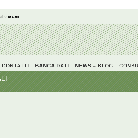
cerbone.com
CONTATTI
BANCA DATI
NEWS – BLOG
CONS
LI