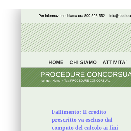
Salta
Per informazioni chiama ora 800-598-552
|
info@studio
al
contenuto
HOME
CHI SIAMO
ATTIVITA’
PROCEDURE CONCORSUA
sei qui:
Home
Tag:
PROCEDURE CONCORSUALI
Fallimento: Il credito
prescritto va escluso dal
computo del calcolo ai fini