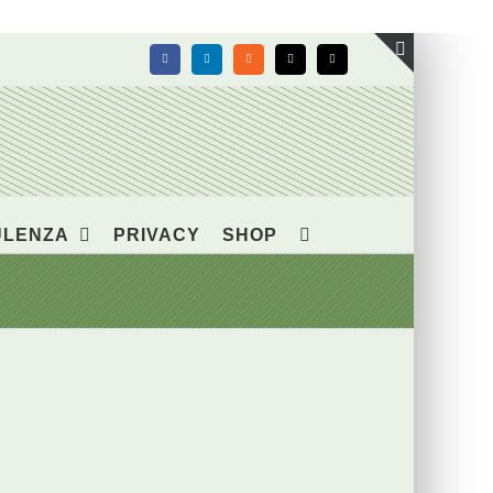
Facebook
LinkedIn
Rss
X
Email
Toggle
area
barra
scorrevol
ULENZA
PRIVACY
SHOP