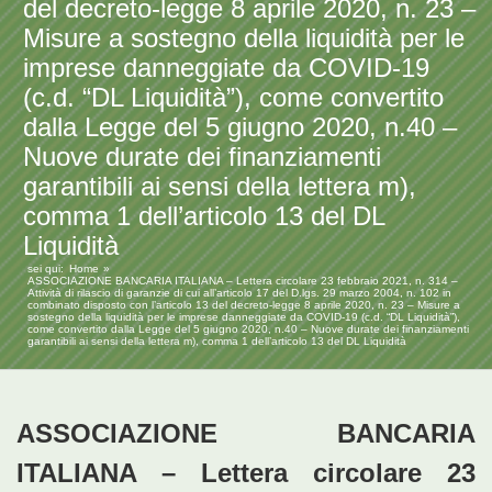
del decreto-legge 8 aprile 2020, n. 23 –
Misure a sostegno della liquidità per le
imprese danneggiate da COVID-19
(c.d. “DL Liquidità”), come convertito
dalla Legge del 5 giugno 2020, n.40 –
Nuove durate dei finanziamenti
garantibili ai sensi della lettera m),
comma 1 dell’articolo 13 del DL
Liquidità
sei qui:
Home
ASSOCIAZIONE BANCARIA ITALIANA – Lettera circolare 23 febbraio 2021, n. 314 –
Attività di rilascio di garanzie di cui all’articolo 17 del D.lgs. 29 marzo 2004, n. 102 in
combinato disposto con l’articolo 13 del decreto-legge 8 aprile 2020, n. 23 – Misure a
sostegno della liquidità per le imprese danneggiate da COVID-19 (c.d. “DL Liquidità”),
come convertito dalla Legge del 5 giugno 2020, n.40 – Nuove durate dei finanziamenti
garantibili ai sensi della lettera m), comma 1 dell’articolo 13 del DL Liquidità
ASSOCIAZIONE BANCARIA
ITALIANA – Lettera circolare 23