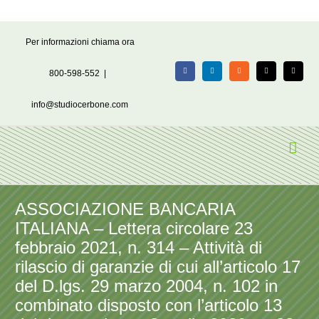
Salta
Per informazioni chiama ora
al
contenuto
800-598-552
|
Facebook
LinkedIn
Rss
X
Email
info@studiocerbone.com
ASSOCIAZIONE BANCARIA
ITALIANA – Lettera circolare 23
febbraio 2021, n. 314 – Attività di
rilascio di garanzie di cui all’articolo 17
del D.lgs. 29 marzo 2004, n. 102 in
combinato disposto con l’articolo 13