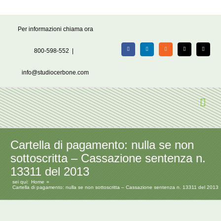
Salta
Per informazioni chiama ora
al
contenuto
800-598-552
|
Facebook
LinkedIn
Rss
X
Email
info@studiocerbone.com
Cartella di pagamento: nulla se non
sottoscritta – Cassazione sentenza n.
13311 del 2013
sei qui:
Home
Cartella di pagamento: nulla se non sottoscritta – Cassazione sentenza n. 13311 del 2013