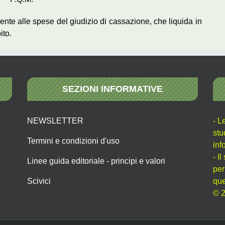
rrente alle spese del giudizio di cassazione, che liquida in
ito.
SEZIONI INFORMATIVE
NEWSLETTER
- L
stu
Termini e condizioni d'uso
inf
- I
Linee guida editoriale - principi e valori
per
Scivici
que
© 2