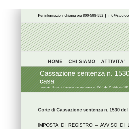
Salta
Per informazioni chiama ora 800-598-552
|
info@studio
al
contenuto
HOME
CHI SIAMO
ATTIVITA’
Cassazione sentenza n. 1530 
casa
sei qui:
Home
Cassazione sentenza n. 1530 del 2 febbraio 2012
Corte di Cassazione sentenza n. 1530 del
IMPOSTA DI REGISTRO – AVVISO DI 