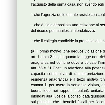
l’acquisto della prima casa, non avendo egli iv
– che l’agenzia delle entrate resiste con cont
– che è stata depositata una relazione ai sensi
del ricorso per manifesta infondatezza;
– che il collegio condivide la proposta, dal
(a) il primo motivo (che deduce violazione d
art. 1, nota 2 bis, in quanto la legge non ri
anagrafica nel comune dove è ubicato l’imm
artt. 53 e 31 Cost., in relazione alla potenzia
capacità contributiva di un’interpretazio
residenza anagrafica) e il terzo motivo (c
comma 1, per avere la sentenza violato, dan
buona fede nei rapporti tributari), unitar
infondati alla luce della consolidata giurisp
sul principio che i benefici fiscali per l’a