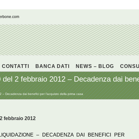
cerbone.com
CONTATTI
BANCA DATI
NEWS – BLOG
CONS
del 2 febbraio 2012 – Decadenza dai benefi
 – Decadenza dai benefici per l’acquisto della prima casa
 2 febbraio 2012
LIQUIDAZIONE – DECADENZA DAI BENEFICI PER