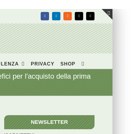
Facebook
LinkedIn
Rss
X
Email
Toggle
area
barra
scorrevol
ULENZA
PRIVACY
SHOP
ci per l’acquisto della prima
NEWSLETTER