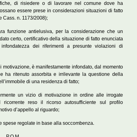
afiche, di risiedere o di lavorare nel comune dove ha
possano essere prese in considerazioni situazioni di fatto
tte Cass. n. 1173/2008);
ara funzione antielusiva, per la considerazione che un
to certo, certificativo della situazione di fatto enunciata
 infondatezza dei riferimenti a presunte violazioni di
 di motivazione, è manifestamente infondato, dal momento
 ha ritenuto assorbita e irrilevante la questione della
ll’immobile di una residenza di fatto;
rmente un vizio di motivazione in ordine alle irrogate
ricorrente reso il ricorso autosufficiente sul profilo
motivo d’appello al riguardo;
e le spese regolate in base alla soccombenza.
P.Q.M.