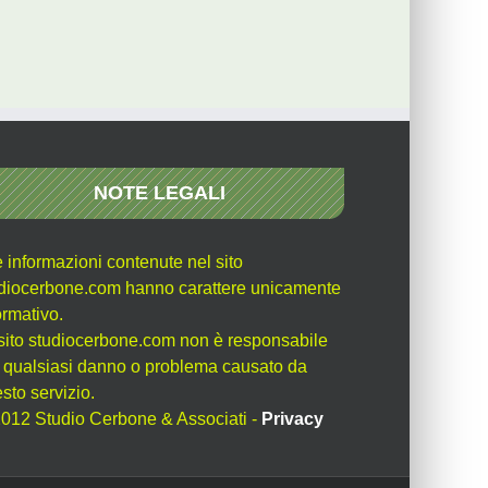
NOTE LEGALI
e informazioni contenute nel sito
diocerbone.com hanno carattere unicamente
ormativo.
l sito studiocerbone.com non è responsabile
 qualsiasi danno o problema causato da
sto servizio.
012 Studio Cerbone & Associati -
Privacy