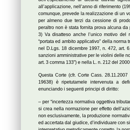
all’applicazione, nell’anno di riferimento (1
comunque, prevede la realizzazione di un volu
per almeno due terzi da cessione di prodot
peraltro non è stata fornita prova alcuna da
3) Va disatteso anche l’unico motivo del r
“portata ed ambito applicativo” della norma t
nel D.Lgs. 18 dicembre 1997, n. 472, art. 6
sanzioni amministrative per le violini delle 
art. 3 comma 133”) e nella L. n. 212 del 2000
Questa Corte (cfr. Corte Cass. 28.11.2007 
19638) è ripetutamele intervenuta a defi
enunciando i seguenti principi di diritto:
– per “incertezza normativa oggettiva tributa
si crea nella normazione per effetto dell’azion
non esclusivamente, la produzione normativa, 
ed accertata dal giudice, d’individuare con 
interpretativo metodicamente corretto, la nor