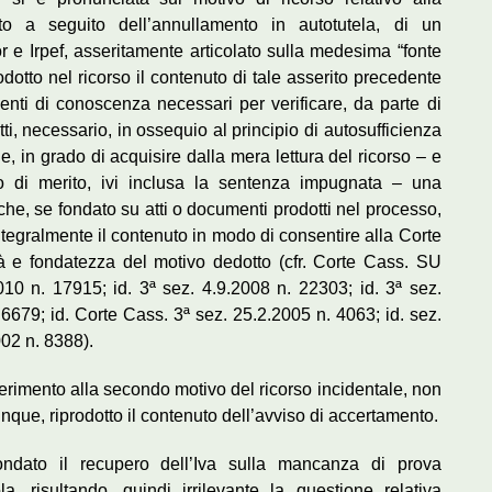
nto a seguito dell’annullamento in autotutela, di un
or e Irpef, asseritamente articolato sulla medesima “fonte
odotto nel ricorso il contenuto di tale asserito precedente
enti di conoscenza necessari per verificare, da parte di
atti, necessario, in ossequio al principio di autosufficienza
, in grado di acquisire dalla mera lettura del ricorso – e
o di merito, ivi inclusa la sentenza impugnata – una
che, se fondato su atti o documenti prodotti nel processo,
integralmente il contenuto in modo di consentire alla Corte
à e fondatezza del motivo dedotto (cfr. Corte Cass. SU
010 n. 17915; id. 3ª sez. 4.9.2008 n. 22303; id. 3ª sez.
 6679; id. Corte Cass. 3ª sez. 25.2.2005 n. 4063; id. sez.
002 n. 8388).
rimento alla secondo motivo del ricorso incidentale, non
unque, riprodotto il contenuto dell’avviso di accertamento.
ndato il recupero dell’Iva sulla mancanza di prova
la, risultando, quindi irrilevante la questione relativa