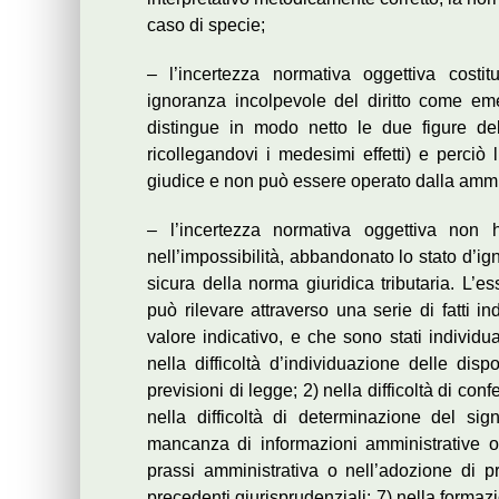
caso di specie;
– l’incertezza normativa oggettiva costit
ignoranza incolpevole del diritto come em
distingue in modo netto le due figure del
ricollegandovi i medesimi effetti) e perci
giudice e non può essere operato dalla ammi
– l’incertezza normativa oggettiva non h
nell’impossibilità, abbandonato lo stato d’i
sicura della norma giuridica tributaria. L’
può rilevare attraverso una serie di fatti i
valore indicativo, e che sono stati individu
nella difficoltà d’individuazione delle disp
previsioni di legge; 2) nella difficoltà di con
nella difficoltà di determinazione del sign
mancanza di informazioni amministrative o 
prassi amministrativa o nell’adozione di p
precedenti giurisprudenziali; 7) nella formaz