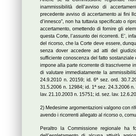
inammissibilità dell’avviso di accertame
precedente avviso di accertamento ai fini Il
d’innesco”, non ha tuttavia specificato o ripr
accertamento, omettendo di fornire gli elem
questa Corte, l’assunto dei ricorrenti. E’, inf
del ricorso, che la Corte deve essere, dunque
senza dover accedere ad atti del giudizi
sufficiente conoscenza del fatto sostanziale 
impone alla parte ricorrente di trascriverne 
di valutare immediatamente la ammissibilit
24.9.2010 n. 20159; id. 6ª sez. ord. 30.7.2
31.5.2006 n. 12984; id. 1ª sez. 24.3.2006 n.
lav. 21.10.2003 n. 15751; id. sez. lav. 12.6.2
2) Medesime argomentazioni valgono con rife
avendo i ricorrenti allegato al ricorso o, com
Peraltro la Commissione regionale ha fo
dell’espletamento di alcuna attività agrico