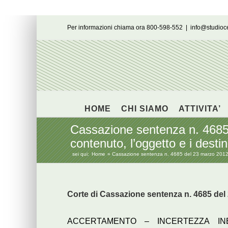
Salta
Per informazioni chiama ora 800-598-552
|
info@studio
al
contenuto
HOME
CHI SIAMO
ATTIVITA’
Cassazione sentenza n. 4685 
contenuto, l’oggetto e i destin
sei qui:
Home
Cassazione sentenza n. 4685 del 23 marzo 2012 – A
Corte di Cassazione sentenza n. 4685 del
ACCERTAMENTO – INCERTEZZA INE