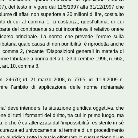
997), del testo in vigore dal 11/5/1997 alla 31/12/1997 che
me di affari non superiore a 20 milioni di lire, costituito
ti di cui al comma 1, circostanza, quest’ultima, di cui
 parte del contribuente su cui incombeva il relativo onere
icorso principale. La norma che prevede l’errore sulla
ributaria quale causa di non punibilità, è riprodotta anche
, comma 2, (recante “Disposizioni generali in materia di
norme tributarie a norma della L. 23 dicembre 1996, n. 662,
, art. 10, comma 3.
n. 24670; id. 21 marzo 2008, n. 7765; id. 11.9.2009 n.
nire l’ambito di applicazione delle norme richiamate
ria” deve intendersi la situazione giuridica oggettiva, che
e di tutti i formanti del diritto, tra cui in primo luogo, ma
e che è caratterizzata dall’impossibilità, esistente in sè
sicurezza ed univocamente, al termine di un procedimento
ma giuridica sotto la quale effettuare la sussunzione di un