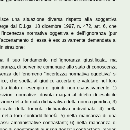
uisce una situazione diversa rispetto alla soggettiva
erge dal D.Lgs. 18 dicembre 1997, n. 472, art. 6, che
l’incertezza normativa oggettiva e dell’ignoranza (pur
ò l’accertamento di essa è esclusivamente demandata al
nistrazione;
a il suo fondamento nell’ignoranza giustificata, ma
gnoranza, di pervenire comunque allo stato di conoscenza
essenza del fenomeno “incertezza normativa oggettiva” si
ndice, che spetta al giudice accertare e valutare nel loro
ati a titolo di esempio e, quindi, non esaustivamente: 1)
osizioni normative, dovuta magari al difetto di esplicite
fezione della formula dichiarativa della norma giuridica; 3)
ificato della formula dichiarativa individuata; 4) nella
nella loro contraddittorietà; 5) nella mancanza di una
rassi amministrative contrastanti; 6) nella mancanza di
ione di orientamenti giurisprudenziali contrastanti, magari