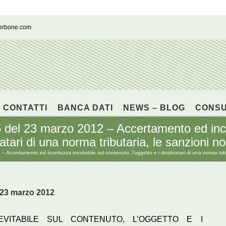
cerbone.com
CONTATTI
BANCA DATI
NEWS – BLOG
CONS
del 23 marzo 2012 – Accertamento ed incer
atari di una norma tributaria, le sanzioni no
ccertamento ed incertezza inevitabile sul contenuto, l’oggetto e i destinatari di una norma tribu
 23 marzo 2012
VITABILE SUL CONTENUTO, L’OGGETTO E I