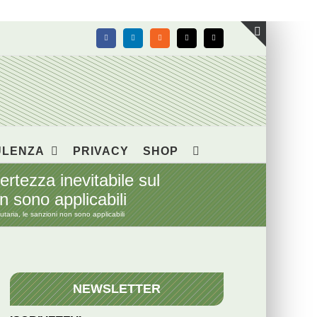
Facebook
LinkedIn
Rss
X
Email
Toggle
area
barra
scorrevol
ULENZA
PRIVACY
SHOP
tezza inevitabile sul
n sono applicabili
taria, le sanzioni non sono applicabili
NEWSLETTER