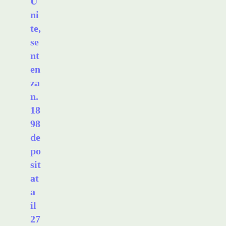
U
ni
te,
se
nt
en
za
n.
18
98
de
po
sit
at
a
il
27