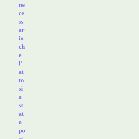
ne
ce
ss
ar
io
ch
e
l’
at
to
si
a
st
at
o
po
st