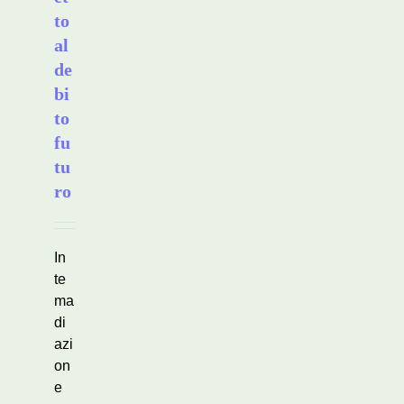
to
al
de
bi
to
fu
tu
ro
In
te
ma
di
azi
on
e