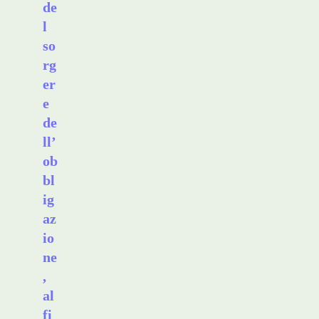
de
l
so
rg
er
e
de
ll’
ob
bl
ig
az
io
ne
,
al
fi