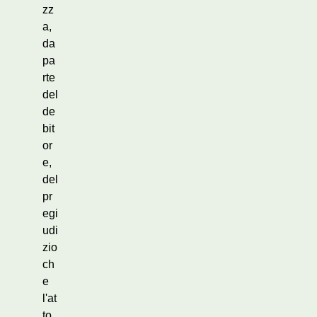
zz
a,
da
pa
rte
del
de
bit
or
e,
del
pr
egi
udi
zio
ch
e
l'at
to