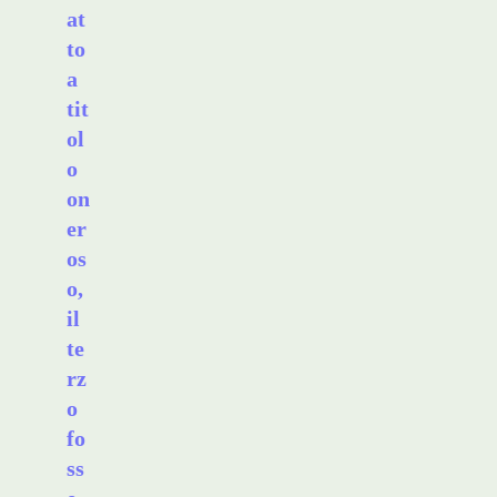
at
to
a
tit
ol
o
on
er
os
o,
il
te
rz
o
fo
ss