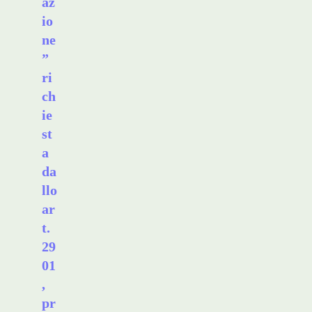
az
io
ne
”
ri
ch
ie
st
a
da
llo
ar
t.
29
01
,
pr