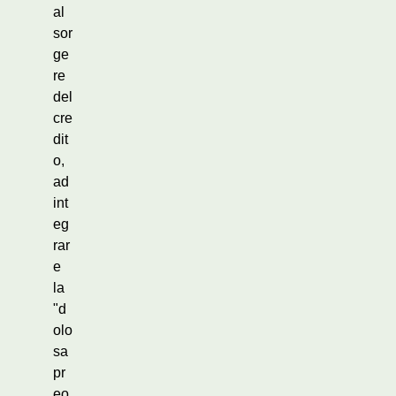
al
sor
ge
re
del
cre
dit
o,
ad
int
eg
rar
e
la
"d
olo
sa
pr
eo