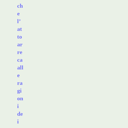
ch
e
l’
at
to
ar
re
ca
all
e
ra
gi
on
i
de
i