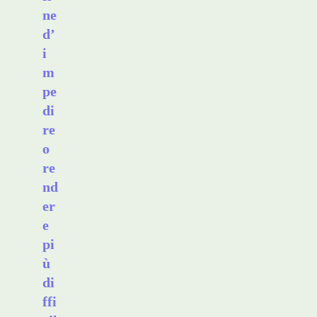
ne
d’
i
m
pe
di
re
o
re
nd
er
e
pi
ù
di
ffi