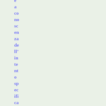
e
a
co
no
sc
en
za
de
ll’
in
te
nt
o
sp
ec
ifi
ca