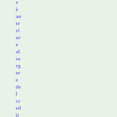
e
è
an
te
ri
or
e
al
so
rg
er
e
de
l
cr
ed
it