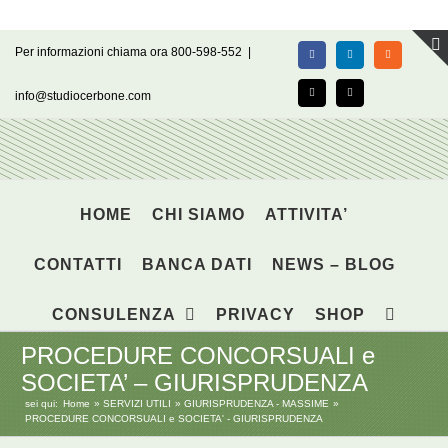
Salta
Per informazioni chiama ora 800-598-552
|
Facebook
LinkedIn
Rss
al
contenuto
info@studiocerbone.com
X
Email
HOME
CHI SIAMO
ATTIVITA’
CONTATTI
BANCA DATI
NEWS – BLOG
CONSULENZA
PRIVACY
SHOP
PROCEDURE CONCORSUALI e
SOCIETA’ – GIURISPRUDENZA
sei qui:
Home
SERVIZI UTILI
GIURISPRUDENZA - MASSIME
PROCEDURE CONCORSUALI e SOCIETA' - GIURISPRUDENZA