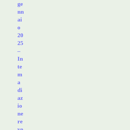
ge
nn
ai
o
20
25
–
In
te
m
a
di
az
io
ne
re
vo