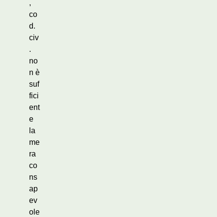
,
co
d.
civ
.
no
n è
suf
fici
ent
e
la
me
ra
co
ns
ap
ev
ole