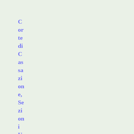
C
or
te
di
C
as
sa
zi
on
e,
Se
zi
on
i