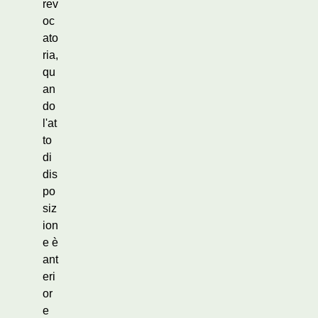
rev
oc
ato
ria,
qu
an
do
l'at
to
di
dis
po
siz
ion
e è
ant
eri
or
e