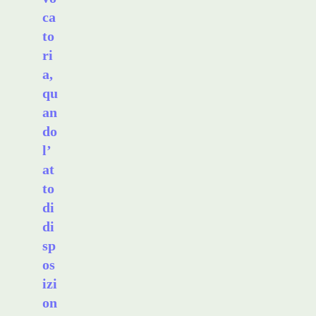
ca
to
ri
a,
qu
an
do
l’
at
to
di
di
sp
os
izi
on