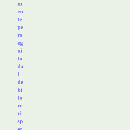
m
en
te
pe
rs
eg
ui
to
da
l
de
bi
to
re
ri
sp
et