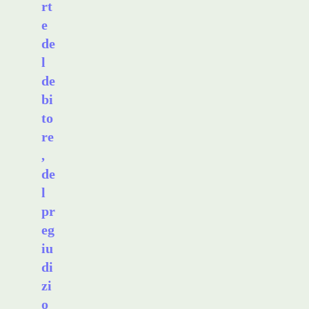
rt
e
de
l
de
bi
to
re
,
de
l
pr
eg
iu
di
zi
o