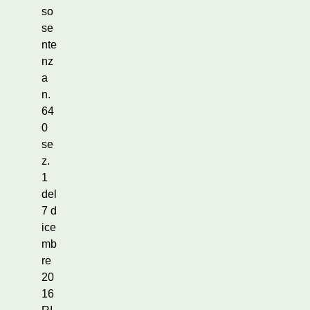
so
se
nte
nz
a
n.
64
0
se
z.
1
del
7 d
ice
mb
re
20
16