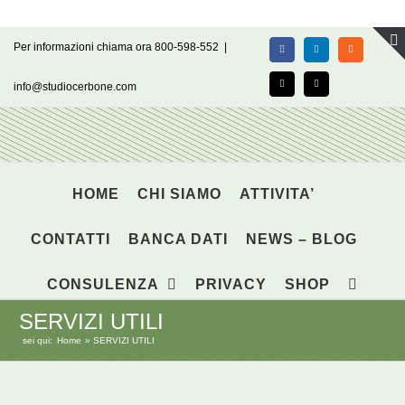
Salta
Per informazioni chiama ora 800-598-552
|
Facebook
LinkedIn
Rss
al
contenuto
info@studiocerbone.com
X
Email
HOME
CHI SIAMO
ATTIVITA’
CONTATTI
BANCA DATI
NEWS – BLOG
CONSULENZA
PRIVACY
SHOP
SERVIZI UTILI
sei qui:
Home
SERVIZI UTILI