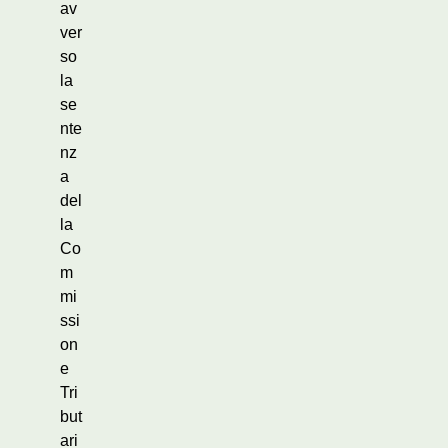
av
ver
so
la
se
nte
nz
a
del
la
Co
m
mi
ssi
on
e
Tri
but
ari