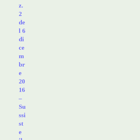
z.
2
de
l 6
di
ce
m
br
e
20
16
–
Su
ssi
st
e