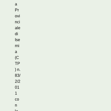
a
Pr
ovi
nci
ale
di
Ise
rni
a
(C
TP
) n.
83/
2/2
01
1
co
n