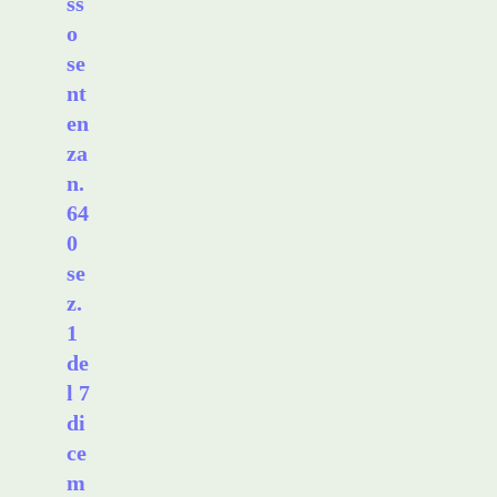
ss
o
se
nt
en
za
n.
64
0
se
z.
1
de
l 7
di
ce
m