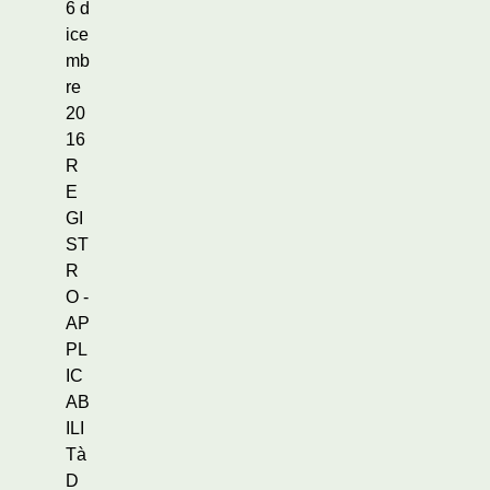
6 d
ice
mb
re
20
16
R
E
GI
ST
R
O -
AP
PL
IC
AB
ILI
Tà
D