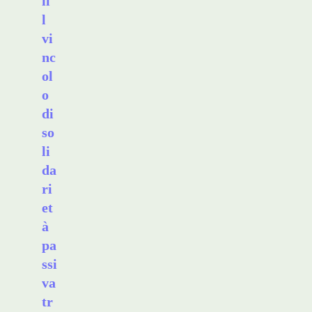
il
l
vi
nc
ol
o
di
so
li
da
ri
et
à
pa
ssi
va
tr