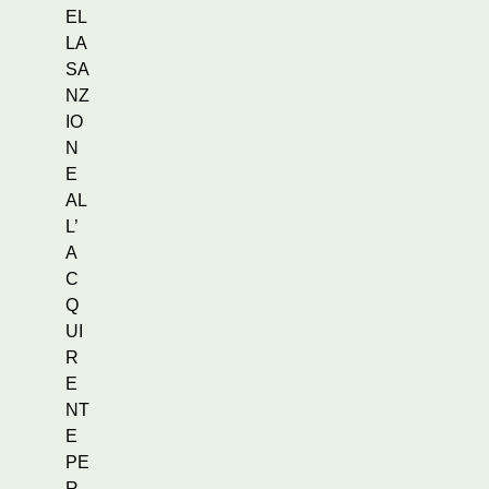
EL
LA
SA
NZ
IO
N
E
AL
L’
A
C
Q
UI
R
E
NT
E
PE
R