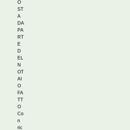
O
ST
A
DA
PA
RT
E
D
EL
N
OT
AI
O
FA
TT
O
Co
n
ric