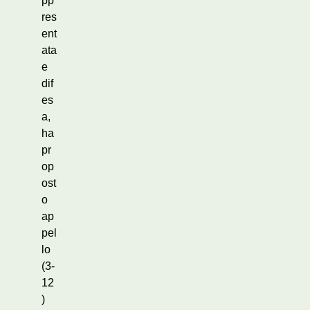
pp
res
ent
ata
e
dif
es
a,
ha
pr
op
ost
o
ap
pel
lo
(3-
12
)