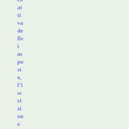
at
ti
va
de
lle
i
m
po
st
e,
l’i
sc
ri
zi
on
e