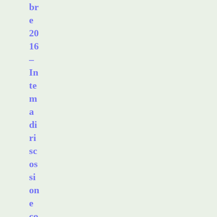
br
e
20
16
–
In
te
m
a
di
ri
sc
os
si
on
e
co