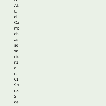
AL
E
di
Ca
mp
ob
as
so
se
nte
nz
a
n.
61
9 s
ez.
2
del