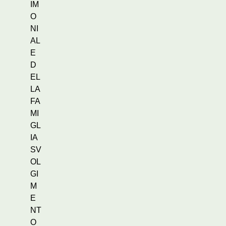
IM
O
NI
AL
E
D
EL
LA
FA
MI
GL
IA
SV
OL
GI
M
E
NT
O