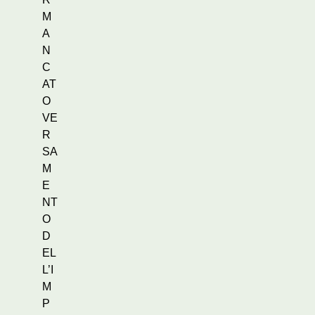
M
A
N
C
AT
O
VE
R
SA
M
E
NT
O
D
EL
L’I
M
P