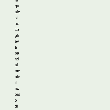
la
qu
ale
si
ac
co
gli
ev
a
pa
rzi
al
me
nte
il
ric
ors
o
di