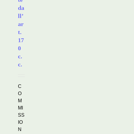
da
ll’
ar
t.
17
0
c.
c.
C
O
M
MI
SS
IO
N