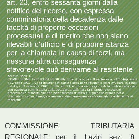
art. 23, entro sessanta giorni dalla
notifica del ricorso, con espressa
comminatoria della decadenza dalle
facoltà di proporre eccezioni
processuali e di merito che non siano
rilevabili d’ufficio e di proporre istanza
per la chiamata in causa di terzi, ma
nessuna altra conseguenza
sfavorevole può derivarne al resistente
sei qui:
Home
COMMISSIONE TRIBUTARIA REGIONALE per il Lazio sez. 8 sentenza n. 2155 depositata
il 12 aprile 2017 – La costituzione in giudizio della parte resistente deve avvenire, ai sensi
del d.lgs. 31 dicembre 1992, n. 546, art. 23, entro sessanta giorni dalla notifica del ricorso,
con espressa comminatoria della decadenza dalle facoltà di proporre eccezioni
processuali e di merito che non siano rilevabili d’ufficio e di proporre istanza per la
chiamata in causa di terzi, ma nessuna altra conseguenza sfavorevole può derivarne al
resistente
COMMISSIONE TRIBUTARIA
REGIONALE per il Lazio sez. 8