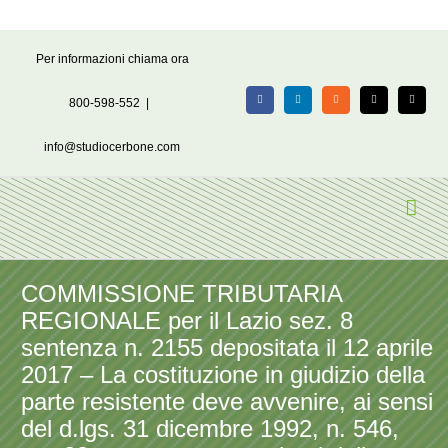
Salta
Per informazioni chiama ora
al
contenuto
800-598-552
|
Facebook
LinkedIn
Rss
X
Email
info@studiocerbone.com
COMMISSIONE TRIBUTARIA
REGIONALE per il Lazio sez. 8
sentenza n. 2155 depositata il 12 aprile
2017 – La costituzione in giudizio della
parte resistente deve avvenire, ai sensi
del d.lgs. 31 dicembre 1992, n. 546,