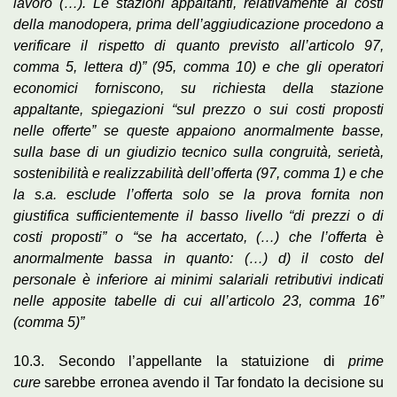
lavoro (…). Le stazioni appaltanti, relativamente ai costi
della manodopera, prima dell’aggiudicazione procedono a
verificare il rispetto di quanto previsto all’articolo 97,
comma 5, lettera d)” (95, comma 10) e che gli operatori
economici forniscono, su richiesta della stazione
appaltante, spiegazioni “sul prezzo o sui costi proposti
nelle offerte” se queste appaiono anormalmente basse,
sulla base di un giudizio tecnico sulla congruità, serietà,
sostenibilità e realizzabilità dell’offerta (97, comma 1) e che
la s.a. esclude l’offerta solo se la prova fornita non
giustifica sufficientemente il basso livello “di prezzi o di
costi proposti” o “se ha accertato, (…) che l’offerta è
anormalmente bassa in quanto: (…) d) il costo del
personale è inferiore ai minimi salariali retributivi indicati
nelle apposite tabelle di cui all’articolo 23, comma 16”
(comma 5)”
10.3. Secondo l’appellante la statuizione di
prime
cure
sarebbe erronea avendo il Tar fondato la decisione su