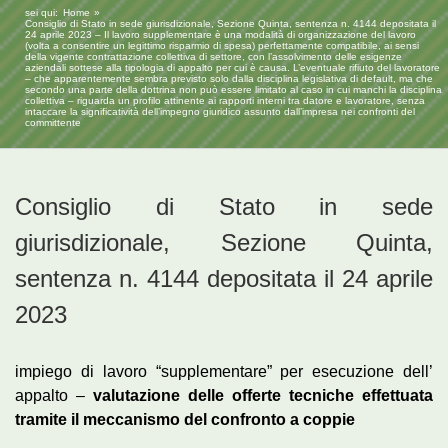
sei qui:
Home
Consiglio di Stato in sede giurisdizionale, Sezione Quinta, sentenza n. 4144 depositata il
24 aprile 2023 – Il lavoro supplementare è una modalità di organizzazione del lavoro
(volta a consentire un legittimo risparmio di spesa) perfettamente compatibile, ai sensi
della vigente contrattazione collettiva di settore, con l’assolvimento delle esigenze
aziendali sottese alla tipologia di appalto per cui è causa. L’eventuale rifiuto del lavoratore
– che apparentemente sembra previsto solo dalla disciplina legislativa di default, ma che
secondo una parte della dottrina non può essere limitato al caso in cui manchi la disciplina
collettiva – riguarda un profilo attinente ai rapporti interni tra datore e lavoratore, senza
intaccare la significatività dell’impegno giuridico assunto dall’impresa nei confronti del
committente
Consiglio di Stato in sede
giurisdizionale, Sezione Quinta,
sentenza n. 4144 depositata il 24 aprile
2023
impiego di lavoro “supplementare” per esecuzione dell’
appalto –
valutazione delle offerte tecniche effettuata
tramite il meccanismo del confronto a coppie