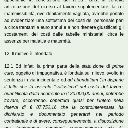
articolazione del ricorso al lavoro supplementare, la cui
inammissibilità, ove debitamente vagliata, avrebbe portato
ad evidenziare una sottostima dei costi del personale pari
a circa trentamila euro annui e a non ritenere giustificati gli
scostamenti dei costi dalle tabelle ministeriali circa le
assenze per malattia e maternità.
12. Il motivo è infondato.
12.1 Ed infatti la prima parte della statuizione di
prime
cure,
oggetto di impugnativa, è fondata sul rilievo, svolto in
sentenza in via incidentale ed
ad abundatiam
(“
in disparte
il fatto che la asserita “sottostima” del costo del lavoro,
quantificata dalla ricorrente in € 30.000,00 annui, potrebbe
trovare, occorrendo, copertura quasi per l’intero nella
riserva di € 87.752,16 che la controinteressata ha
dichiarato e documentato generarsi nel periodo
contrattuale e di avere, conseguentemente, a disposizione
per fronteggiare eventuali sopravvenienze e/o N.