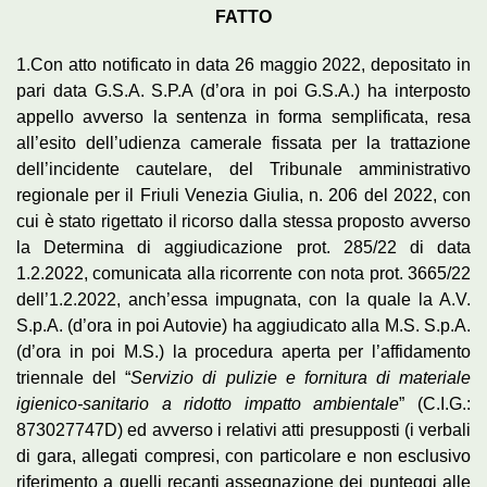
FATTO
1.Con atto notificato in data 26 maggio 2022, depositato in
pari data G.S.A. S.P.A (d’ora in poi G.S.A.) ha interposto
appello avverso la sentenza in forma semplificata, resa
all’esito dell’udienza camerale fissata per la trattazione
dell’incidente cautelare, del Tribunale amministrativo
regionale per il Friuli Venezia Giulia, n. 206 del 2022, con
cui è stato rigettato il ricorso dalla stessa proposto avverso
la Determina di aggiudicazione prot. 285/22 di data
1.2.2022, comunicata alla ricorrente con nota prot. 3665/22
dell’1.2.2022, anch’essa impugnata, con la quale la A.V.
S.p.A. (d’ora in poi Autovie) ha aggiudicato alla M.S. S.p.A.
(d’ora in poi M.S.) la procedura aperta per l’affidamento
triennale del “
Servizio di pulizie e fornitura di materiale
igienico-sanitario a ridotto impatto ambientale
” (C.I.G.:
873027747D) ed avverso i relativi atti presupposti (i verbali
di gara, allegati compresi, con particolare e non esclusivo
riferimento a quelli recanti assegnazione dei punteggi alle