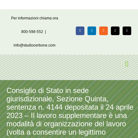
Salta
Per informazioni chiama ora
al
contenuto
800-598-552
|
Facebook
LinkedIn
Rss
X
Email
info@studiocerbone.com
Consiglio di Stato in sede
giurisdizionale, Sezione Quinta,
sentenza n. 4144 depositata il 24 aprile
2023 – Il lavoro supplementare è una
modalità di organizzazione del lavoro
(volta a consentire un legittimo