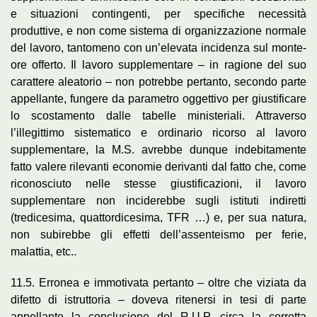
e situazioni contingenti, per specifiche necessità
produttive, e non come sistema di organizzazione normale
del lavoro, tantomeno con un’elevata incidenza sul monte-
ore offerto. Il lavoro supplementare – in ragione del suo
carattere aleatorio – non potrebbe pertanto, secondo parte
appellante, fungere da parametro oggettivo per giustificare
lo scostamento dalle tabelle ministeriali. Attraverso
l’illegittimo sistematico e ordinario ricorso al lavoro
supplementare, la M.S. avrebbe dunque indebitamente
fatto valere rilevanti economie derivanti dal fatto che, come
riconosciuto nelle stesse giustificazioni, il lavoro
supplementare non inciderebbe sugli istituti indiretti
(tredicesima, quattordicesima, TFR …) e, per sua natura,
non subirebbe gli effetti dell’assenteismo per ferie,
malattia, etc..
11.5. Erronea e immotivata pertanto – oltre che viziata da
difetto di istruttoria – doveva ritenersi in tesi di parte
appellante la conclusione del R.U.P. circa la corretta