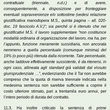
contrattuale (triennale, n.d.r.) e di avere,
conseguentemente, a disposizione per fronteggiare
eventuali sopravvenienze e/o sottostime (vedesi relazione
giustificativa manodopera M.S., quinta pagina – all. 020-
doc. 19 fascicolo A.V.)”; sia perché si è ritenuto che nei
giustificativi M.S. il lavoro supplementare “non costituisce
modalità ordinaria di organizzazione del lavoro, ma ha, per
l’appunto, funzione meramente sussidiaria, non ancorata
nemmeno a quella percentuale (comunque minima) del
19% (o poco più) ritenuta dalla ricorrente. Tale percentuale,
anche laddove effettivamente sussistente, è da ritenersi, in
ogni caso, allineata agli standard già validati dal vissuto
giurisprudenziale …
”, evidenziando che il Tar non avrebbe
compreso che la quota di riserva triennale indicata nella
medesima sentenza non sarebbe sufficiente a coprire il
costo ulteriore stimato, pari a trentamila euro annui, per
l’intero periodo di durata del contratto.
11.3. Ha inoltre criticato la sentenza di
prime