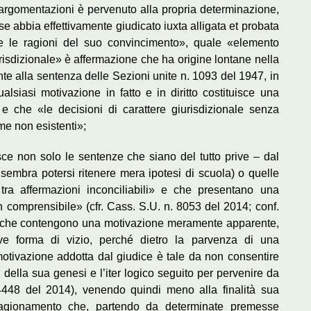
 argomentazioni è pervenuto alla propria determinazione,
e abbia effettivamente giudicato iuxta alligata et probata
are le ragioni del suo convincimento», quale «elemento
urisdizionale» è affermazione che ha origine lontane nella
e alla sentenza delle Sezioni unite n. 1093 del 1947, in
lsiasi motivazione in fatto e in diritto costituisce una
 e che «le decisioni di carattere giurisdizionale senza
e non esistenti»;
isce non solo le sentenze che siano del tutto prive – dal
 sembra potersi ritenere mera ipotesi di scuola) o quelle
 tra affermazioni inconciliabili» e che presentano una
 comprensibile» (cfr. Cass. S.U. n. 8053 del 2014; conf.
e che contengono una motivazione meramente apparente,
ave forma di vizio, perché dietro la parvenza di una
motivazione addotta dal giudice è tale da non consentire
 della sua genesi e l’iter logico seguito per pervenire da
. 4448 del 2014), venendo quindi meno alla finalità sua
ragionamento che, partendo da determinate premesse