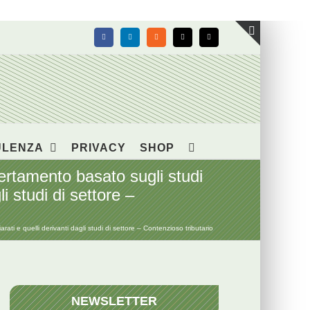
Facebook
LinkedIn
Rss
X
Email
Toggle
area
barra
scorrevol
ULENZA
PRIVACY
SHOP
tamento basato sugli studi
li studi di settore –
 e quelli derivanti dagli studi di settore – Contenzioso tributario
NEWSLETTER