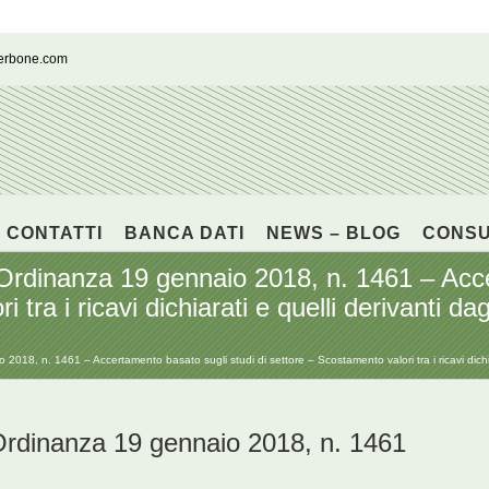
cerbone.com
CONTATTI
BANCA DATI
NEWS – BLOG
CONS
nanza 19 gennaio 2018, n. 1461 – Accer
tra i ricavi dichiarati e quelli derivanti dag
n. 1461 – Accertamento basato sugli studi di settore – Scostamento valori tra i ricavi dichiarati
inanza 19 gennaio 2018, n. 1461