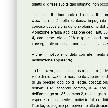
difetto di difese svolte dall’intimato, non occo
– che con il primo motivo di ricorso il rico
c.p.c., la nullità della sentenza impugnata 
concisa esposizione dello svolgimento del 
violazione e falsa applicazione degli artt. 3
4, cod. proc. civ. e 118 disp. att. cod. pr
conseguente omessa pronuncia sulle stesse
– che il motivo è fondato con riferimento 
motivazione apparente;
– che, invero, costituisce ius receptum (in t
vizio di motivazione meramente apparente del
di un preciso obbligo di legge, costituzio
dell’art. 132, secondo comma, n. 4, cod. 
dell’omologo art. 36, comma 2, n. 4, d.lgs. n.
esporre concisamente i motivi in fatto e dirit
l’iter logico seguito per pervenire alla decisi