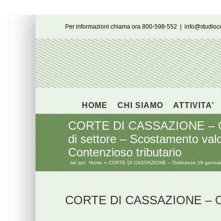
Salta
Per informazioni chiama ora 800-598-552
|
info@studio
al
contenuto
HOME
CHI SIAMO
ATTIVITA’
CORTE DI CASSAZIONE – Ordi
di settore – Scostamento valori 
Contenzioso tributario
sei qui:
Home
CORTE DI CASSAZIONE – Ordinanza 19 gennaio 2018, 
CORTE DI CASSAZIONE – Ord