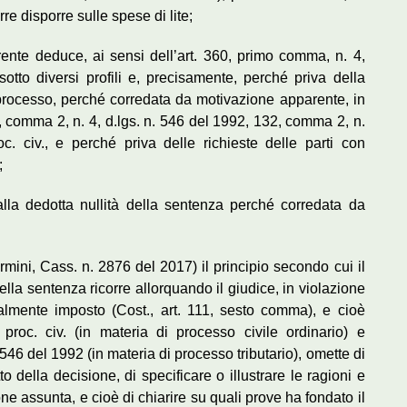
rre disporre sulle spese di lite;
rrente deduce, ai sensi dell’art. 360, primo comma, n. 4,
sotto diversi profili e, precisamente, perché priva della
processo, perché corredata da motivazione apparente, in
6, comma 2, n. 4, d.lgs. n. 546 del 1992, 132, comma 2, n.
oc. civ., e perché priva delle richieste delle parti con
;
alla dedotta nullità della sentenza perché corredata da
ermini, Cass. n. 2876 del 2017) il principio secondo cui il
la sentenza ricorre allorquando il giudice, in violazione
nalmente imposto (Cost., art. 111, sesto comma), e cioè
proc. civ. (in materia di processo civile ordinario) e
 546 del 1992 (in materia di processo tributario), omette di
to della decisione, di specificare o illustrare le ragioni e
one assunta, e cioè di chiarire su quali prove ha fondato il