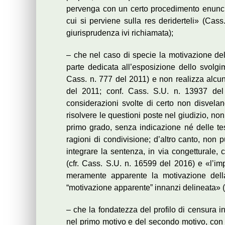
pervenga con un certo procedimento enunciat
cui si perviene sulla res deriderteli» (Cass
giurisprudenza ivi richiamata);
– che nel caso di specie la motivazione dell
parte dedicata all’esposizione dello svolgi
Cass. n. 777 del 2011) e non realizza alcun
del 2011; conf. Cass. S.U. n. 13937 de
considerazioni svolte di certo non disvelan
risolvere le questioni poste nel giudizio, non
primo grado, senza indicazione né delle tes
ragioni di condivisione; d’altro canto, non p
integrare la sentenza, in via congetturale, 
(cfr. Cass. S.U. n. 16599 del 2016) e «l’impo
meramente apparente la motivazione della
“motivazione apparente” innanzi delineata» (
– che la fondatezza del profilo di censura in
nel primo motivo e del secondo motivo, con c