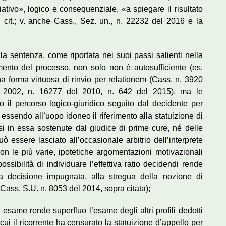
ivo», logico e consequenziale, «a spiegare il risultato
. cit.; v. anche Cass., Sez. un., n. 22232 del 2016 e la
a sentenza, come riportata nei suoi passi salienti nella
mento del processo, non solo non è autosufficiente (es.
a forma virtuosa di rinvio per relationem (Cass. n. 3920
l 2002, n. 16277 del 2010, n. 642 del 2015), ma le
o il percorso logico-giuridico seguito dal decidente per
 essendo all’uopo idoneo il riferimento alla statuizione di
i in essa sostenute dal giudice di prime cure, né delle
uò essere lasciato all’occasionale arbitrio dell’interprete
con le più varie, ipotetiche argomentazioni motivazionali
ssibilità di individuare l’effettiva ratio decidendi rende
 decisione impugnata, alla stregua della nozione di
Cass. S.U. n. 8053 del 2014, sopra citata);
 esame rende superfluo l’esame degli altri profili dedotti
ui il ricorrente ha censurato la statuizione d’appello per