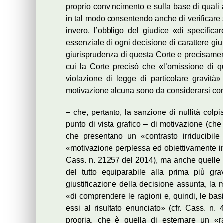
proprio convincimento e sulla base di quali
in tal modo consentendo anche di verificare s
invero, l’obbligo del giudice «di specific
essenziale di ogni decisione di carattere gi
giurisprudenza di questa Corte e precisament
cui la Corte precisò che «l’omissione di qua
violazione di legge di particolare gravità»
motivazione alcuna sono da considerarsi com
– che, pertanto, la sanzione di nullità colp
punto di vista grafico – di motivazione (che
che presentano un «contrasto irriducibile
«motivazione perplessa ed obiettivamente in
Cass. n. 21257 del 2014), ma anche quell
del tutto equiparabile alla prima più gr
giustificazione della decisione assunta, la 
«di comprendere le ragioni e, quindi, le basi
essi al risultato enunciato» (cfr. Cass. n
propria, che è quella di esternare un «