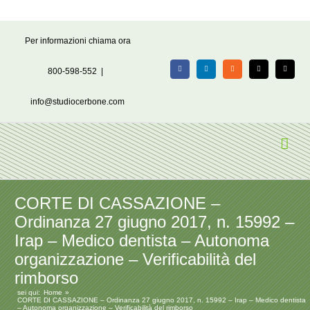
Salta
Per informazioni chiama ora
al
contenuto
800-598-552
|
Facebook
LinkedIn
Rss
X
Email
info@studiocerbone.com
CORTE DI CASSAZIONE –
Ordinanza 27 giugno 2017, n. 15992 –
Irap – Medico dentista – Autonoma
organizzazione – Verificabilità del
rimborso
sei qui:
Home
CORTE DI CASSAZIONE – Ordinanza 27 giugno 2017, n. 15992 – Irap – Medico dentista
– Autonoma organizzazione – Verificabilità del rimborso