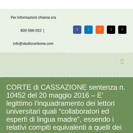
Salta
Per informazioni chiama ora
al
contenuto
800-598-552
|
Facebook
LinkedIn
Rss
X
Email
info@studiocerbone.com
CORTE di CASSAZIONE sentenza n.
10452 del 20 maggio 2016 – E’
legittimo l’inquadramento dei lettori
universitari quali “collaboratori ed
esperti di lingua madre”, essendo i
relativi compiti equivalenti a quelli dei