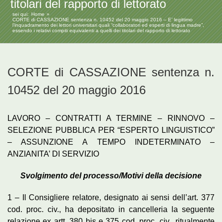
titolari del rapporto di lettorato
sei qui:
Home
CORTE di CASSAZIONE sentenza n. 10452 del 20 maggio 2016 – E’ legittimo
l’inquadramento dei lettori universitari quali “collaboratori ed esperti di lingua madre”,
essendo i relativi compiti equivalenti a quelli dei titolari del rapporto di lettorato
CORTE di CASSAZIONE sentenza n.
10452 del 20 maggio 2016
LAVORO – CONTRATTI A TERMINE – RINNOVO –
SELEZIONE PUBBLICA PER “ESPERTO LINGUISTICO”
– ASSUNZIONE A TEMPO INDETERMINATO –
ANZIANITA’ DI SERVIZIO
Svolgimento del processo/Motivi della decisione
1 – Il Consigliere relatore, designato ai sensi dell’art. 377
cod. proc. civ., ha depositato in cancelleria la seguente
relazione ex artt. 380 bis e 375 cod. proc. civ., ritualmente