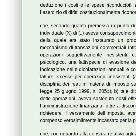
deduzione i costi o le spese riconducibili a f
l’esercizio di diritti costituzionalmente ricono
che, secondo quanto premesso in punto di fa
individuale (X) di (..) aveva consapevolmente 
della quale era stato instaurato un pr
meccanismo di transazioni commerciali intra
operazioni soggettivamente inesistenti, co
psicologico, una fattispecie di evasione de
indicazione nelle dichiarazioni annuali e co
fatture emesse per operazioni inesistenti 
disciplina dei reati in materia di imposte su
legge 25 giugno 1999, n. 205»); b) tale ditt
dette operazioni, aveva sostenuto costi effet
l’amministrazione finanziaria, oltre a disco
richiedere il versamento dell’imposta, ave
compenso verosimilmente incassato per la p
che, con riguardo alla censura relativa agli 