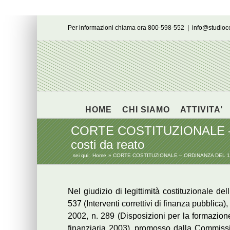
Salta
Per informazioni chiama ora 800-598-552
|
info@studio
al
contenuto
HOME
CHI SIAMO
ATTIVITA’
CORTE COSTITUZIONALE – OR
costi da reato
sei qui:
Home
CORTE COSTITUZIONALE – ORDINANZA DEL 16 LUGL
Nel giudizio di legittimità costituzionale d
537 (Interventi correttivi di finanza pubblica
2002, n. 289 (Disposizioni per la formazion
finanziaria 2003), promosso dalla Commissio