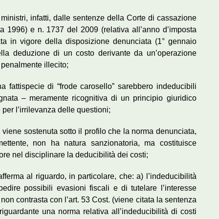
inistri, infatti, dalle sentenze della Corte di cassazione
ta 1996) e n. 1737 del 2009 (relativa all’anno d’imposta
ta in vigore della disposizione denunciata (1° gennaio
à della deduzione di un costo derivante da un’operazione
penalmente illecito;
na fattispecie di “frode carosello” sarebbero indeducibili
nata – meramente ricognitiva di un principio giuridico
per l’irrilevanza delle questioni;
viene sostenuta sotto il profilo che la norma denunciata,
mettente, non ha natura sanzionatoria, ma costituisce
re nel disciplinare la deducibilità dei costi;
fferma al riguardo, in particolare, che: a) l’indeducibilità
edire possibili evasioni fiscali e di tutelare l’interesse
, non contrasta con l’art. 53 Cost. (viene citata la sentenza
riguardante una norma relativa all’indeducibilità di costi