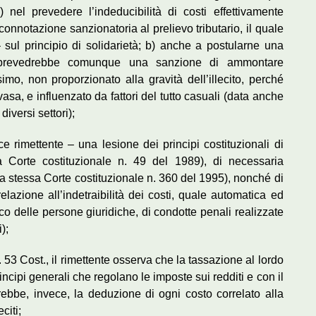
nel prevedere l’indeducibilità di costi effettivamente
connotazione sanzionatoria al prelievo tributario, il quale
– sul principio di solidarietà; b) anche a postularne una
”, prevedrebbe comunque una sanzione di ammontare
o, non proporzionato alla gravità dell’illecito, perché
sa, e influenzato da fattori del tutto casuali (data anche
 diversi settori);
 rimettente ‒ una lesione dei principi costituzionali di
a Corte costituzionale n. 49 del 1989), di necessaria
lla stessa Corte costituzionale n. 360 del 1995), nonché di
elazione all’indetraibilità dei costi, quale automatica ed
o delle persone giuridiche, di condotte penali realizzate
);
. 53 Cost., il rimettente osserva che la tassazione al lordo
incipi generali che regolano le imposte sui redditi e con il
orrebbe, invece, la deduzione di ogni costo correlato alla
citi;