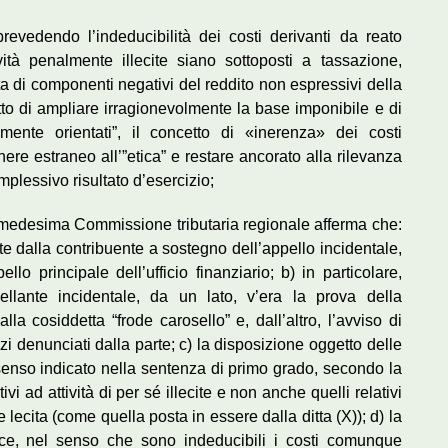
revedendo l’indeducibilità dei costi derivanti da reato
vità penalmente illecite siano sottoposti a tassazione,
di componenti negativi del reddito non espressivi della
etto di ampliare irragionevolmente la base imponibile e di
camente orientati”, il concetto di «inerenza» dei costi
ere estraneo all’”etica” e restare ancorato alla rilevanza
mplessivo risultato d’esercizio;
la medesima Commissione tributaria regionale afferma che:
e dalla contribuente a sostegno dell’appello incidentale,
llo principale dell’ufficio finanziario; b) in particolare,
ellante incidentale, da un lato, v’era la prova della
la cosiddetta “frode carosello” e, dall’altro, l’avviso di
 denunciati dalla parte; c) la disposizione oggetto delle
 senso indicato nella sentenza di primo grado, secondo la
ivi ad attività di per sé illecite e non anche quelli relativi
lecita (come quella posta in essere dalla ditta (X)); d) la
vece, nel senso che sono indeducibili i costi comunque