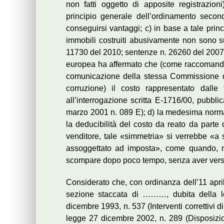
non fatti oggetto di apposite registrazion
principio generale dell’ordinamento secondo
conseguirsi vantaggi; c) in base a tale prin
immobili costruiti abusivamente non sono sus
11730 del 2010; sentenze n. 26260 del 2007
europea ha affermato che (come raccomandat
comunicazione della stessa Commissione de
corruzione) il costo rappresentato dalle
all’interrogazione scritta E-1716/00, pubbl
marzo 2001 n. 089 E); d) la medesima norma
la deducibilità del costo da reato da parte d
venditore, tale «simmetria» si verrebbe «a s
assoggettato ad imposta», come quando, nell
scompare dopo poco tempo, senza aver versat
Considerato che, con ordinanza dell’11 apri
sezione staccata di ………, dubita della le
dicembre 1993, n. 537 (Interventi correttivi d
legge 27 dicembre 2002, n. 289 (Disposizio