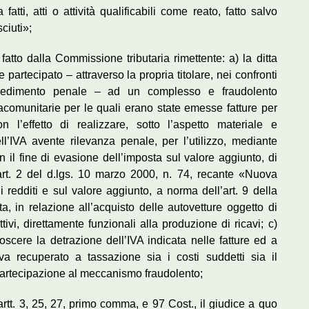
atti, atti o attività qualificabili come reato, fatto salvo
sciuti»;
tto dalla Commissione tributaria rimettente: a) la ditta
partecipato – attraverso la propria titolare, nei confronti
ocedimento penale – ad un complesso e fraudolento
comunitarie per le quali erano state emesse fatture per
n l’effetto di realizzare, sotto l’aspetto materiale e
ll’IVA avente rilevanza penale, per l’utilizzo, mediante
n il fine di evasione dell’imposta sul valore aggiunto, di
(art. 2 del d.lgs. 10 marzo 2000, n. 74, recante «Nuova
i redditi e sul valore aggiunto, a norma dell’art. 9 della
a, in relazione all’acquisto delle autovetture oggetto di
tivi, direttamente funzionali alla produzione di ricavi; c)
noscere la detrazione dell’IVA indicata nelle fatture ed a
va recuperato a tassazione sia i costi suddetti sia il
artecipazione al meccanismo fraudolento;
artt. 3, 25, 27, primo comma, e 97 Cost., il giudice a quo