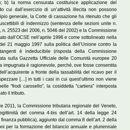
i); b) la norma censurata costituisce applicazione del
 cui dall’esercizio di un’attività illecita non possono
cipio generale, la Corte di cassazione ha ritenuto che gli
cettibili di indennizzo (sentenza delle sezioni unite n.
, n. 25523 del 2006, n. 5046 del 2002) e la Commissione
o dall’OCSE nell’aprile 1996 e come sottolineato nella
l 21 maggio 1997 sulla politica dell’Unione contro la
 tangenti è indeducibile (risposta della Commissione
icata sulla Gazzetta Ufficiale delle Comunità europee 20
 impugnata è ragionevole, perché, ove fosse consentita
ell’acquirente a fronte della tassabilità del ricavo per il
pezzare […] in tutti i casi in cui quest’ultimo non viene
e “frodi carosello”, la cosiddetta “cartiera” interposta
o il tributo.
le 2011, la Commissione tributaria regionale del Veneto,
gittimità del comma 4-bis dell’art. 14 della legge 24
i finanza pubblica), aggiunto dal comma 8 dell’art. 2 della
ni per la formazione del bilancio annuale e pluriennale