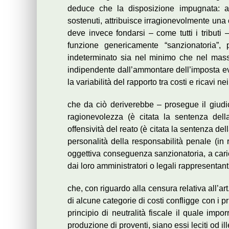
deduce che la disposizione impugnata: a) 
sostenuti, attribuisce irragionevolmente una 
deve invece fondarsi – come tutti i tributi 
funzione genericamente “sanzionatoria
indeterminato sia nel minimo che nel massim
indipendente dall’ammontare dell’imposta eva
la variabilità del rapporto tra costi e ricavi nei
che da ciò deriverebbe ‒ prosegue il giudice
ragionevolezza (è citata la sentenza dell
offensività del reato (è citata la sentenza de
personalità della responsabilità penale (in r
oggettiva conseguenza sanzionatoria, a caric
dai loro amministratori o legali rappresentanti
che, con riguardo alla censura relativa all’art
di alcune categorie di costi confligge con i pr
principio di neutralità fiscale il quale imp
produzione di proventi, siano essi leciti od ille