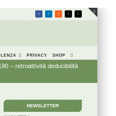
Facebook
LinkedIn
Rss
X
Email
Toggle
area
barra
scorrevol
ULENZA
PRIVACY
SHOP
retroattività deducibilità
NEWSLETTER