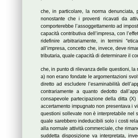
che, in particolare, la norma denunciata, p
nonostante che i proventi ricavati da atti
comporterebbe l’assoggettamento ad imposta 
capacità contributiva dell’impresa, con l’eff
ridefinire arbitrariamente, in termini “eti
all’impresa, concetto che, invece, deve riman
tributaria, quale capacità di determinare il co
che, in punto di rilevanza delle questioni, 
a) non erano fondate le argomentazioni svolt
diretto ad escludere l’esaminabilità dell’appe
contrariamente a quanto dedotto dall’app
consapevole partecipazione della ditta (X) al
accertamento impugnato non presentava i vizi
questioni sollevate non è interpretabile nel
quale sarebbero indeducibili solo i costi relat
alla normale attività commerciale, che rimane 
suddetta disposizione va interpretata, in