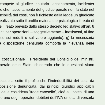
compete al giudice tributario l’accertamento, incidenter
sto che l’accertamento del giudice penale non fa stato nel
ucibilità dei costi, non è richiesto dalla legge un giudicato
ealizzato sotto il profilo materiale e psicologico il reato di
he il reato previsto dallo stesso decreto legislativo all’art. 8
enti per operazioni – soggettivamente – inesistenti, al fine
ste sui redditi o sul valore aggiunto); g) la necessaria
lla disposizione censurata comporta la rilevanza delle
à costituzionale il Presidente del Consiglio dei ministri,
enerale dello Stato, chiedendo che le questioni siano
ccepita sotto il profilo che l’indeducibilità dei costi da
sizione denunciata, dai princípi giuridici applicabili
 della cosiddetta “frode carosello”, cioè all’ipotesi di una
e uno degli operatori debitori dell’IVA ometta di versarla