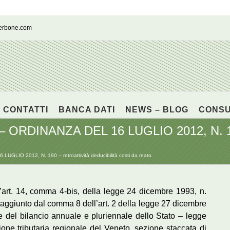
cerbone.com
CONTATTI
BANCA DATI
NEWS – BLOG
CONS
DINANZA DEL 16 LUGLIO 2012, N. 190 – 
IO 2012, N. 190 – retroattività deducibilità costi da reato
ell’art. 14, comma 4-bis, della legge 24 dicembre 1993, n.
), aggiunto dal comma 8 dell’art. 2 della legge 27 dicembre
e del bilancio annuale e pluriennale dello Stato – legge
ne tributaria regionale del Veneto, sezione staccata di