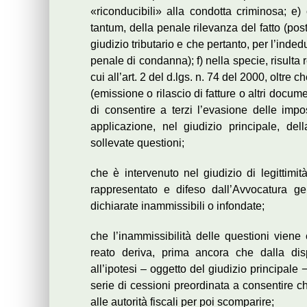
«riconducibili» alla condotta criminosa; e) 
tantum, della penale rilevanza del fatto (po
giudizio tributario e che pertanto, per l’inded
penale di condanna); f) nella specie, risulta r
cui all’art. 2 del d.lgs. n. 74 del 2000, oltre c
(emissione o rilascio di fatture o altri docum
di consentire a terzi l’evasione delle impo
applicazione, nel giudizio principale, de
sollevate questioni;
che è intervenuto nel giudizio di legittimit
rappresentato e difeso dall’Avvocatura g
dichiarate inammissibili o infondate;
che l’inammissibilità delle questioni viene e
reato deriva, prima ancora che dalla dispo
all’ipotesi – oggetto del giudizio principale −
serie di cessioni preordinata a consentire ch
alle autorità fiscali per poi scomparire;