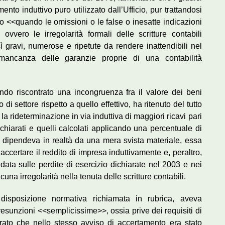
ento induttivo puro utilizzato dall’Ufficio, pur trattandosi
o <<quando le omissioni o le false o inesatte indicazioni
vero le irregolarità formali delle scritture contabili
sì gravi, numerose e ripetute da rendere inattendibili nel
mancanza delle garanzie proprie di una contabilità
ndo riscontrato una incongruenza fra il valore dei beni
 di settore rispetto a quello effettivo, ha ritenuto del tutto
a la rideterminazione in via induttiva di maggiori ricavi pari
 dichiarati e quelli calcolati applicando una percentuale di
a dipendeva in realtà da una mera svista materiale, essa
ccertare il reddito di impresa induttivamente e, peraltro,
ndata sulle perdite di esercizio dichiarate nel 2003 e nei
cuna irregolarità nella tenuta delle scritture contabili.
isposizione normativa richiamata in rubrica, aveva
resunzioni <<semplicissime>>, ossia prive dei requisiti di
rato che nello stesso avviso di accertamento era stato