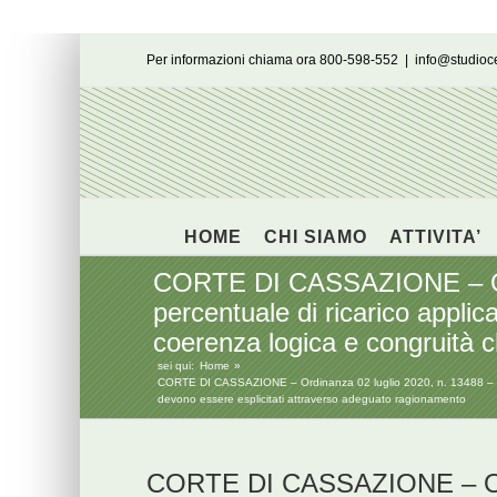
Salta
Per informazioni chiama ora 800-598-552
|
info@studio
al
contenuto
HOME
CHI SIAMO
ATTIVITA’
CORTE DI CASSAZIONE – Ordin
percentuale di ricarico applic
coerenza logica e congruità 
sei qui:
Home
CORTE DI CASSAZIONE – Ordinanza 02 luglio 2020, n. 13488 – La sc
devono essere esplicitati attraverso adeguato ragionamento
CORTE DI CASSAZIONE – Ordi