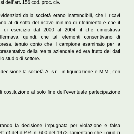
si dell’art. 156 cod. proc. civ.
videnziati dalla società erano inattendibili, che i ricavi
vano al di sotto del ricavo minimo di riferimento e che il
te di esercizio dal 2000 al 2004, il che dimostrava
; affermava, quindi, che tali elementi consentivano di
impresa, tenuto conto che il campione esaminato per la
presentativo della realtà aziendale ed era frutto dei dati
o studio di settore.
ecisione la società A. s.r.l. in liquidazione e M.M., con
i costituzione al solo fine dell’eventuale partecipazione
surando la decisione impugnata per violazione e falsa
tt. d) del d.P.R. n. 600 del 1973, lamentano che i giudici