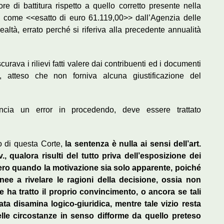
ore di battitura rispetto a quello corretto presente nella
ato come <<esatto di euro 61.119,00>> dall’Agenzia delle
ealtà, errato perché si riferiva alla precedente annualità
urava i rilievi fatti valere dai contribuenti ed i documenti
vi, atteso che non forniva alcuna giustificazione del
ncia un error in procedendo, deve essere trattato
zo di questa Corte,
la sentenza è nulla ai sensi dell’art.
 qualora risulti del tutto priva dell’esposizione dei
vvero quando la motivazione sia solo apparente, poiché
ee a rivelare le ragioni della decisione, ossia non
ce ha tratto il proprio convincimento, o ancora se tali
ta disamina logico-giuridica, mentre tale vizio resta
lle circostanze in senso difforme da quello preteso