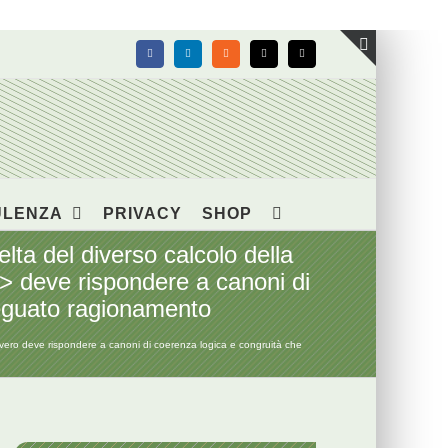
Facebook
LinkedIn
Rss
X
Email
Toggle
area
barra
scorrevol
ULENZA
PRIVACY
SHOP
a del diverso calcolo della
> deve rispondere a canoni di
deguato ragionamento
vero deve rispondere a canoni di coerenza logica e congruità che