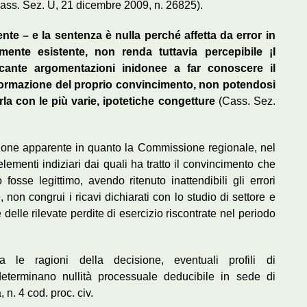
ass. Sez. U, 21 dicembre 2009, n. 26825).
nte – e la sentenza è nulla perché affetta da error in
nte esistente, non renda tuttavia percepibile ¡I
cante argomentazioni inidonee a far conoscere il
formazione del proprio convincimento, non potendosi
arla con le più varie, ipotetiche congetture
(Cass. Sez.
zione apparente in quanto la Commissione regionale, nel
elementi indiziari dai quali ha tratto il convincimento che
o fosse legittimo, avendo ritenuto inattendibili gli errori
, non congrui i ricavi dichiarati con lo studio di settore e
 delle rilevate perdite di esercizio riscontrate nel periodo
a le ragioni della decisione, eventuali profili di
determinano nullità processuale deducibile in sede di
 n. 4 cod. proc. civ.