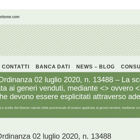
cerbone.com
CONTATTI
BANCA DATI
NEWS – BLOG
CONS
anza 02 luglio 2020, n. 13488 – La scelt
ata ai generi venduti, mediante <
> ovvero <
che devono essere esplicitati attraverso a
elta del diverso calcolo della percentuale di ricarico applicata ai generi venduti, mediante ov
nanza 02 luglio 2020, n. 13488