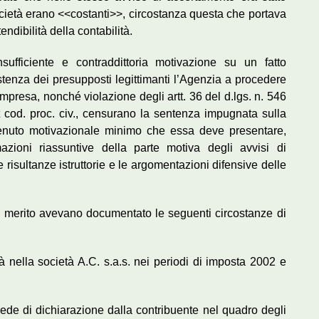
società erano <<costanti>>, circostanza questa che portava
endibilità della contabilità.
fficiente e contraddittoria motivazione su un fatto
istenza dei presupposti legittimanti l’Agenzia a procedere
impresa, nonché violazione degli artt. 36 del d.lgs. n. 546
t cod. proc. civ., censurano la sentenza impugnata sulla
enuto motivazionale minimo che essa deve presentare,
zioni riassuntive della parte motiva degli avvisi di
risultanze istruttorie e le argomentazioni difensive delle
di merito avevano documentato le seguenti circostanze di
tà nella società A.C. s.a.s. nei periodi di imposta 2002 e
n sede di dichiarazione dalla contribuente nel quadro degli