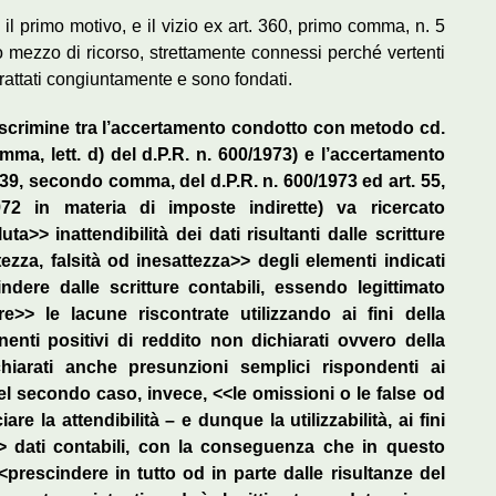
n il primo motivo, e il vizio ex art. 360, primo comma, n. 5
do mezzo di ricorso, strettamente connessi perché vertenti
attati congiuntamente e sono fondati.
discrimine tra l’accertamento condotto con metodo cd.
omma, lett. d) del d.P.R. n. 600/1973) e l’accertamento
39, secondo comma, del d.P.R. n. 600/1973 ed art. 55,
2 in materia di imposte indirette) va ricercato
a>> inattendibilità dei dati risultanti dalle scritture
ezza, falsità od inesattezza>> degli elementi indicati
dere dalle scritture contabili, essendo legittimato
e>> le lacune riscontrate utilizzando ai fini della
nti positivi di reddito non dichiarati ovvero della
hiarati anche presunzioni semplici rispondenti ai
. Nel secondo caso, invece, <<le omissioni o le false od
iare la attendibilità – e dunque la utilizzabilità, ai fini
>> dati contabili, con la conseguenza che in questo
prescindere in tutto od in parte dalle risultanze del