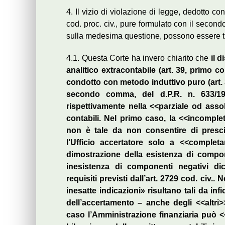
4. Il vizio di violazione di legge, dedotto co
cod. proc. civ., pure formulato con il secon
sulla medesima questione, possono essere tr
4.1. Questa Corte ha invero chiarito che
il 
analitico extracontabile (art. 39, primo c
condotto con metodo induttivo puro (art. 
secondo comma, del d.P.R. n. 633/197
rispettivamente nella <<parziale od assolut
contabili. Nel primo caso, la <<incomplet
non è tale da non consentire di prescin
l’Ufficio accertatore solo a <<completar
dimostrazione della esistenza di compone
inesistenza di componenti negativi dic
requisiti previsti dall’art. 2729 cod. civ.
inesatte indicazioni» risultano tali da infic
dell’accertamento – anche degli <<altri
caso l’Amministrazione finanziaria può <<