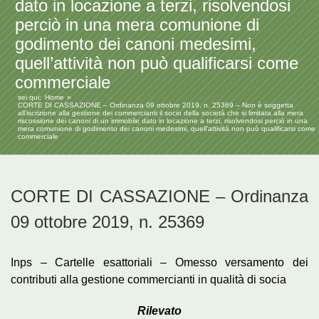
dato in locazione a terzi, risolvendosi
perciò in una mera comunione di
godimento dei canoni medesimi,
quell’attività non può qualificarsi come
commerciale
sei qui:
Home
CORTE DI CASSAZIONE – Ordinanza 09 ottobre 2019, n. 25369 – Non è soggetta
all’iscrizione alla gestione dei commercianti il socio della società che si limitata alla mera
riscossione dei canoni di un immobile dato in locazione a terzi, risolvendosi perciò in una
mera comunione di godimento dei canoni medesimi, quell’attività non può qualificarsi come
commerciale
CORTE DI CASSAZIONE – Ordinanza
09 ottobre 2019, n. 25369
Inps – Cartelle esattoriali – Omesso versamento dei
contributi alla gestione commercianti in qualità di socia
Rilevato