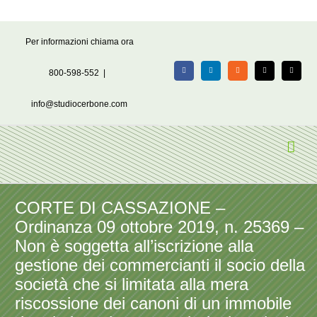
Salta
Per informazioni chiama ora
al
contenuto
800-598-552
|
Facebook
LinkedIn
Rss
X
Email
info@studiocerbone.com
CORTE DI CASSAZIONE –
Ordinanza 09 ottobre 2019, n. 25369 –
Non è soggetta all’iscrizione alla
gestione dei commercianti il socio della
società che si limitata alla mera
riscossione dei canoni di un immobile