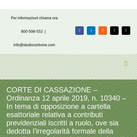
Salta
Per informazioni chiama ora
al
contenuto
800-598-552
|
Facebook
LinkedIn
Rss
X
Email
info@studiocerbone.com
CORTE DI CASSAZIONE –
Ordinanza 12 aprile 2019, n. 10340 –
In tema di opposizione a cartella
esattoriale relativa a contributi
previdenziali iscritti a ruolo, ove sia
dedotta l’irregolarità formale della