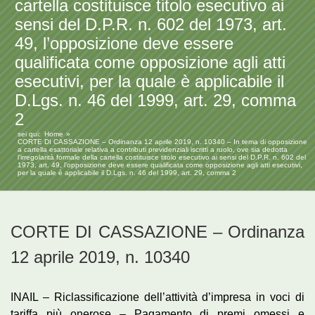
cartella costituisce titolo esecutivo ai
sensi del D.P.R. n. 602 del 1973, art.
49, l’opposizione deve essere
qualificata come opposizione agli atti
esecutivi, per la quale è applicabile il
D.Lgs. n. 46 del 1999, art. 29, comma
2
sei qui:
Home
CORTE DI CASSAZIONE – Ordinanza 12 aprile 2019, n. 10340 – In tema di opposizione
a cartella esattoriale relativa a contributi previdenziali iscritti a ruolo, ove sia dedotta
l’irregolarità formale della cartella costituisce titolo esecutivo ai sensi del D.P.R. n. 602 del
1973, art. 49, l’opposizione deve essere qualificata come opposizione agli atti esecutivi,
per la quale è applicabile il D.Lgs. n. 46 del 1999, art. 29, comma 2
CORTE DI CASSAZIONE – Ordinanza
12 aprile 2019, n. 10340
INAIL – Riclassificazione dell’attività d’impresa in voci di
tariffa più onerose – Pagamento di premi omessi e