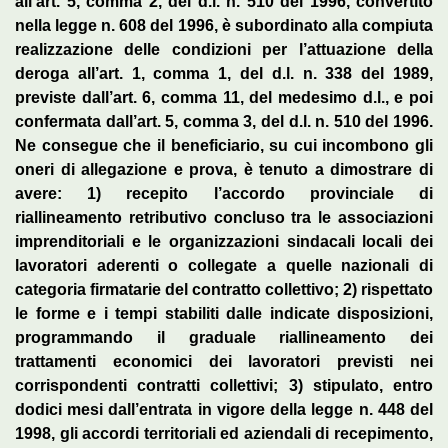
all’art. 5, comma 2, del d.l. n. 510 del 1996, convertito
nella legge n. 608 del 1996, è subordinato alla compiuta
realizzazione delle condizioni per l’attuazione della
deroga all’art. 1, comma 1, del d.l. n. 338 del 1989,
previste dall’art. 6, comma 11, del medesimo d.l., e poi
confermata dall’art. 5, comma 3, del d.l. n. 510 del 1996.
Ne consegue che il beneficiario, su cui incombono gli
oneri di allegazione e prova, è tenuto a dimostrare di
avere: 1) recepito l’accordo provinciale di
riallineamento retributivo concluso tra le associazioni
imprenditoriali e le organizzazioni sindacali locali dei
lavoratori aderenti o collegate a quelle nazionali di
categoria firmatarie del contratto collettivo; 2) rispettato
le forme e i tempi stabiliti dalle indicate disposizioni,
programmando il graduale riallineamento dei
trattamenti economici dei lavoratori previsti nei
corrispondenti contratti collettivi; 3) stipulato, entro
dodici mesi dall’entrata in vigore della legge n. 448 del
1998, gli accordi territoriali ed aziendali di recepimento,