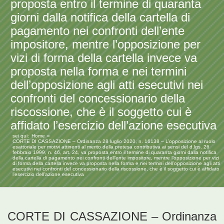
proposta entro il termine di quaranta
giorni dalla notifica della cartella di
pagamento nei confronti dell’ente
impositore, mentre l’opposizione per
vizi di forma della cartella invece va
proposta nella forma e nei termini
dell’opposizione agli atti esecutivi nei
confronti del concessionario della
riscossione, che è il soggetto cui è
affidato l’esercizio dell’azione esecutiva
sei qui:
Home
CORTE DI CASSAZIONE – Ordinanza 28 luglio 2020, n. 16138 – L’opposizione al ruolo
esattoriale per motivi attinenti al merito della pretesa contributiva ai sensi del d.lgs. 26
febbraio 1999, n. 46, art. 24, va proposta entro il termine di quaranta giorni dalla notifica
della cartella di pagamento nei confronti dell’ente impositore, mentre l’opposizione per vizi
di forma della cartella invece va proposta nella forma e nei termini dell’opposizione agli atti
esecutivi nei confronti del concessionario della riscossione, che è il soggetto cui è affidato
l’esercizio dell’azione esecutiva
CORTE DI CASSAZIONE – Ordinanza