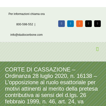
Salta
Per informazioni chiama ora
al
contenuto
800-598-552
|
Facebook
LinkedIn
Rss
X
Email
info@studiocerbone.com
CORTE DI CASSAZIONE –
Ordinanza 28 luglio 2020, n. 16138 –
L’opposizione al ruolo esattoriale per
motivi attinenti al merito della pretesa
contributiva ai sensi del d.lgs. 26
febbraio 1999, n. 46, art. 24, va