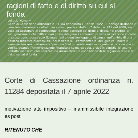
ragioni di fatto e di diritto su cui si
fonda
sei qui:
Home
Corte di Cassazione ordinanza n. 11284 depositata il 7 aprile 2022 – L’obbligo di idonea e
completa motivazione dell’atto impositivo, previsto dall’art. 7 della l. n. 212 del 2000, sia
volto ad assicurare al contribuente il pieno esercizio del diritto di difesa nel giudizio di
impugnazione e che l’Ufficio non possa integrare il contenuto di detta motivazione in corso
di causa bensì possa solo illustrare fatti e questioni oggetto di causa, nell’ambito di una
paritaria dialettica processuale, per incidere sul convincimento del giudice. Inoltre è
inammissibile una motivazione “postuma” del provvedimento impugnato, situazione che si
verifica quando l’Amministrazione finanziaria colma ex post, e cioè in giudizio, le lacune
dell’atto impositivo caratterizzato da un’insufficiente esposizione delle ragioni di fatto e di
diritto su cui si fonda
Corte di Cassazione ordinanza n.
11284 depositata il 7 aprile 2022
motivazione atto impositivo – inammissibile integrazione
es post
RITENUTO CHE