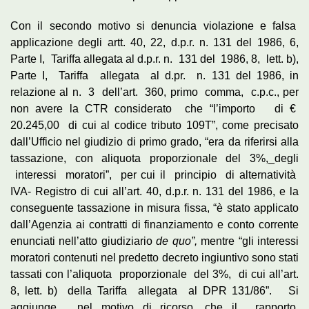
Con il secondo motivo si denuncia violazione e falsa
applicazione degli artt. 40, 22, d.p.r. n. 131 del 1986, 6,
Parte I, Tariffa allegata al d.p.r. n. 131 del 1986, 8, lett. b),
Parte I, Tariffa allegata al d.pr. n. 131 del 1986, in
relazione al n. 3 dell’art. 360, primo comma, c.p.c., per
non avere la CTR considerato che “l’importo di €
20.245,00 di cui al codice tributo 109T”, come precisato
dall’Ufficio nel giudizio di primo grado, “era da riferirsi alla
tassazione, con aliquota proporzionale del 3%,_degli
interessi moratori”, per cui il principio di alternatività
IVA- Registro di cui all’art. 40, d.p.r. n. 131 del 1986, e la
conseguente tassazione in misura fissa, “è stato applicato
dall’Agenzia ai contratti di finanziamento e conto corrente
enunciati nell’atto giudiziario
de quo”,
mentre “gli interessi
moratori contenuti nel predetto decreto ingiuntivo sono stati
tassati con l’aliquota proporzionale del 3%, di cui all’art.
8, lett. b) della Tariffa allegata al DPR 131/86”. Si
aggiunge, nel motivo di ricorso, che il rapporto