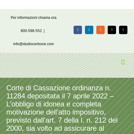
Salta
Per informazioni chiama ora
al
contenuto
800-598-552
|
Facebook
LinkedIn
Rss
X
Email
info@studiocerbone.com
Corte di Cassazione ordinanza n.
11284 depositata il 7 aprile 2022 –
L’obbligo di idonea e completa
motivazione dell’atto impositivo,
previsto dall’art. 7 della l. n. 212 del
2000, sia volto ad assicurare al