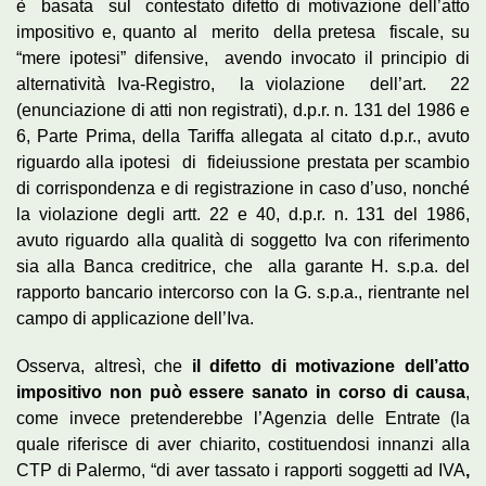
è basata sul contestato difetto di motivazione dell’atto
impositivo e, quanto al merito della pretesa fiscale, su
“mere ipotesi” difensive, avendo invocato il principio di
alternatività Iva-Registro, la violazione dell’art. 22
(enunciazione di atti non registrati), d.p.r. n. 131 del 1986 e
6, Parte Prima, della Tariffa allegata al citato d.p.r., avuto
riguardo alla ipotesi di fideiussione prestata per scambio
di corrispondenza e di registrazione in caso d’uso, nonché
la violazione degli artt. 22 e 40, d.p.r. n. 131 del 1986,
avuto riguardo alla qualità di soggetto Iva con riferimento
sia alla Banca creditrice, che alla garante H. s.p.a. del
rapporto bancario intercorso con la G. s.p.a., rientrante nel
campo di applicazione dell’Iva.
Osserva, altresì, che
il difetto di motivazione dell’atto
impositivo non può essere sanato in corso di causa
,
come invece pretenderebbe l’Agenzia delle Entrate (la
quale riferisce di aver chiarito, costituendosi innanzi alla
CTP di Palermo, “di aver tassato i rapporti soggetti ad IVA
,