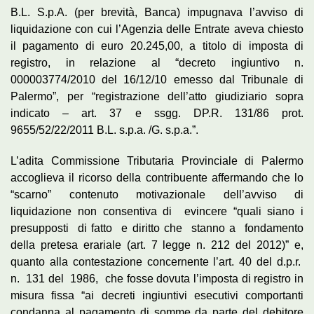
B.L. S.p.A. (per brevità, Banca) impugnava l’avviso di
liquidazione con cui l’Agenzia delle Entrate aveva chiesto
il pagamento di euro 20.245,00, a titolo di imposta di
registro, in relazione al “decreto ingiuntivo n.
000003774/2010 del 16/12/10 emesso dal Tribunale di
Palermo”, per “registrazione dell’atto giudiziario sopra
indicato – art. 37 e ssgg. DP.R. 131/86 prot.
9655/52/22/2011 B.L. s.p.a. /G. s.p.a.”.
L’adita Commissione Tributaria Provinciale di Palermo
accoglieva il ricorso della contribuente affermando che lo
“scarno” contenuto motivazionale dell’avviso di
liquidazione non consentiva di evincere “quali siano i
presupposti di fatto e diritto che stanno a fondamento
della pretesa erariale (art. 7 legge n. 212 del 2012)” e,
quanto alla contestazione concernente l’art. 40 del d.p.r.
n. 131 del 1986, che fosse dovuta l’imposta di registro in
misura fissa “ai decreti ingiuntivi esecutivi comportanti
condanna al pagamento di somme da parte del debitore