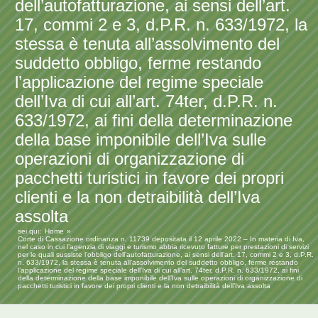
dell’autofatturazione, ai sensi dell’art.
17, commi 2 e 3, d.P.R. n. 633/1972, la
stessa è tenuta all’assolvimento del
suddetto obbligo, ferme restando
l’applicazione del regime speciale
dell’Iva di cui all’art. 74ter, d.P.R. n.
633/1972, ai fini della determinazione
della base imponibile dell’Iva sulle
operazioni di organizzazione di
pacchetti turistici in favore dei propri
clienti e la non detraibilità dell’Iva
assolta
sei qui:
Home
Corte di Cassazione ordinanza n. 11739 depositata il 12 aprile 2022 – In materia di Iva,
nel caso in cui l’agenzia di viaggi e turismo abbia ricevuto fatture per prestazioni di servizi
per le quali sussiste l’obbligo dell’autofatturazione, ai sensi dell’art. 17, commi 2 e 3, d.P.R.
n. 633/1972, la stessa è tenuta all’assolvimento del suddetto obbligo, ferme restando
l’applicazione del regime speciale dell’Iva di cui all’art. 74ter, d.P.R. n. 633/1972, ai fini
della determinazione della base imponibile dell’Iva sulle operazioni di organizzazione di
pacchetti turistici in favore dei propri clienti e la non detraibilità dell’Iva assolta