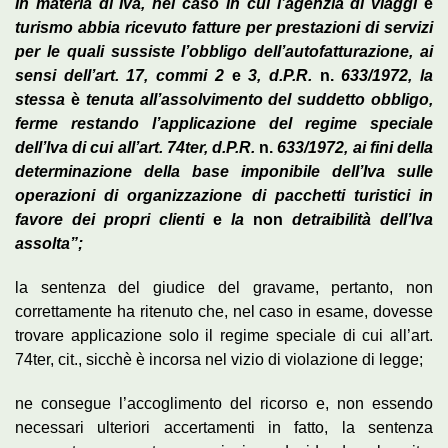
In
materia di Iva, nel caso in cui l’agenzia di viaggi
e
turismo
abbia ricevuto fatture per prestazioni di servizi
per le quali sussiste l’obbligo dell’autofatturazione, ai
sensi dell’art. 17, commi 2
e
3, d.P.R.
n.
633/1972, la
stessa
è
tenuta all’assolvimento del suddetto obbligo,
ferme restando l’applicazione del regime speciale
dell’Iva di cui all’art. 74ter,
d.P.R.
n.
633/1972, ai fini della
determinazione della base
imponibile dell’Iva sulle
operazioni di organizzazione di pacchetti turistici in
favore dei propri clienti
e
la
non
detraibilità dell’Iva
assolta”;
la sentenza del giudice del gravame, pertanto, non
correttamente ha ritenuto che, nel caso in esame, dovesse
trovare applicazione solo il regime speciale di cui all’art.
74ter, cit., sicchè è incorsa nel vizio di violazione di legge;
ne consegue l’accoglimento del ricorso e, non essendo
necessari ulteriori accertamenti in fatto, la sentenza