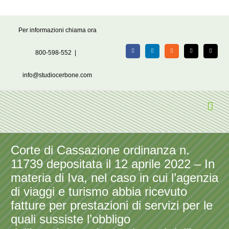
Salta
Per informazioni chiama ora
al
contenuto
800-598-552
|
Facebook
LinkedIn
Rss
X
Email
info@studiocerbone.com
Corte di Cassazione ordinanza n.
11739 depositata il 12 aprile 2022 – In
materia di Iva, nel caso in cui l’agenzia
di viaggi e turismo abbia ricevuto
fatture per prestazioni di servizi per le
quali sussiste l’obbligo