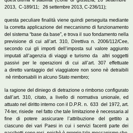
2013, C-189/11; 26 settembre 2013, C-236/11);
questa peculiare finalità viene quindi perseguita mediante
la corretta applicazione del meccanismo di funzionamento
del sistema “base da base”, e trova il suo fondamento nella
previsione di cui all’art. 310, Direttiva n. 2006/112/Cee,
secondo cui gli importi dell’imposta sul valore aggiunto
imputati all’agenzia di viaggi e turismo da altri soggetti
passivi per le operazioni di cui all’art. 307 effettuate
a diretto vantaggio del viaggiatore non sono nè detraibili
nè rimborsabili in alcuno Stato membro;
la ragione del diniego di detrazione o rimborso configurato
dall’art. 310, citato, a livello di normativa unionale, ed
attuato nel diritto interno con il D.P.R. n. 633 del 1972, art.
74-ter, risiede nel fatto che tale limitazione è necessaria al
fine di potere assicurare l’attribuzione del gettito a
ciascuno dei vari Paesi in cui i servizi facenti parte dei
pacchetti sono resi, poichè è proprio tale meccanismo che,