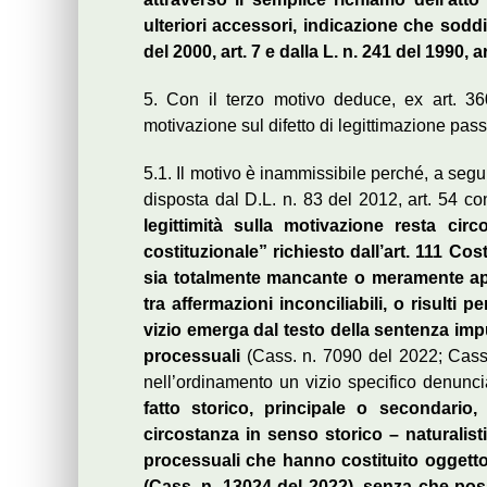
ulteriori accessori, indicazione che soddi
del 2000, art. 7 e dalla L. n. 241 del 1990, ar
5. Con il terzo motivo deduce, ex art. 360
motivazione sul difetto di legittimazione pass
5.1. Il motivo è inammissibile perché, a segui
disposta dal D.L. n. 83 del 2012, art. 54 co
legittimità sulla motivazione resta circ
costituzionale” richiesto dall’art. 111 Co
sia totalmente mancante o meramente appa
tra affermazioni inconciliabili, o risulti
vizio emerga dal testo della sentenza imp
processuali
(Cass. n. 7090 del 2022; Cass. 
nell’ordinamento un vizio specifico denuncia
fatto storico, principale o secondari
circostanza in senso storico – naturalistic
processuali che hanno costituito oggetto 
(Cass. n. 13024 del 2022), senza che pos