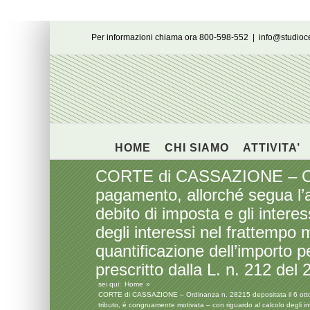
Salta
Per informazioni chiama ora 800-598-552
|
info@studio
al
contenuto
HOME
CHI SIAMO
ATTIVITA’
CORTE di CASSAZIONE – Ordin
pagamento, allorché segua l’a
debito di imposta e gli intere
degli interessi nel frattempo 
quantificazione dell’importo pe
prescritto dalla L. n. 212 del 
sei qui:
Home
CORTE di CASSAZIONE – Ordinanza n. 28215 depositata il 6 ottobre 2
tributo, è congruamente motivata – con riguardo al calcolo degli inte