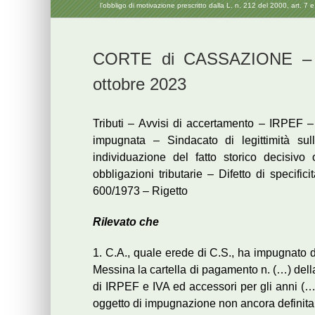
l’obbligo di motivazione prescritto dalla L. n. 212 del 2000, art. 7 e
CORTE di CASSAZIONE – Or
ottobre 2023
Tributi – Avvisi di accertamento – IRPEF –
impugnata – Sindacato di legittimità su
individuazione del fatto storico decisiv
obbligazioni tributarie – Difetto di specifi
600/1973 – Rigetto
Rilevato che
1. C.A., quale erede di C.S., ha impugnato 
Messina la cartella di pagamento n. (…) del
di IRPEF e IVA ed accessori per gli anni (…),
oggetto di impugnazione non ancora definita