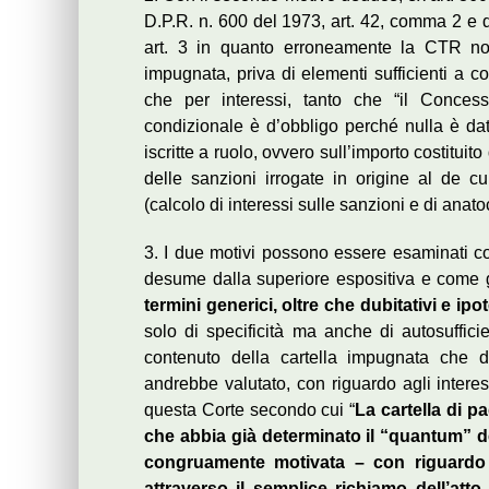
D.P.R. n. 600 del 1973, art. 42, comma 2 e de
art. 3 in quanto erroneamente la CTR non 
impugnata, priva di elementi sufficienti a co
che per interessi, tanto che “il Concess
condizionale è d’obbligo perché nulla è dat
iscritte a ruolo, ovvero sull’importo costituito
delle sanzioni irrogate in origine al de cu
(calcolo di interessi sulle sanzioni e di anat
3. I due motivi possono essere esaminati c
desume dalla superiore espositiva e come 
termini generici, oltre che dubitativi e ipot
solo di specificità ma anche di autosuffici
contenuto della cartella impugnata che d
andrebbe valutato, con riguardo agli interess
questa Corte secondo cui “
La cartella di p
che abbia già determinato il “quantum” del 
congruamente motivata – con riguardo a
attraverso il semplice richiamo dell’atto