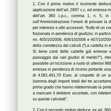
1. Con il primo motivo il ricorrente deduce
applicazione dell’art. 2697 c.c. ed omessa mo
dell’art. 360 c.p.c., comma 1, n. 5, i
sull’Amministrazione l’onere di provare la
per interessi e altri accessori, “frutto di un 
frazionata in pendenza di giudizio; in partic
nn. 405/10/2008, 406/10/2008 e 407/10/2008 
della correttezza dei calcoli (“La cartella i
Si tiene conti delle cartelle già emesse e 
passaggio dai vari giudizi di merito?”), r
possibile un’iscrizione a ruolo di ulteriori 
emessa in pendenza di ricorso portante una
di 4.081.461,70 Euro, al cospetto di un a
(somma degli importi totali dei tre accertam
primo grado che hanno rideterminato la prete
a mancare il debitore accertato, con rideter
su queste calcolati”.
2. Con il secondo motivo deduce, ex art. 360 