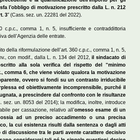
sfa l’obbligo di motivazione prescritto dalla L. n. 212
t. 3
” (Cass. sez. un. 22281 del 2022).
 c.p.c., comma 1, n. 5, insufficiente e contraddittoria
iva dell’Agenzia delle entrate.
to della riformulazione dell’art. 360 c.p.c., comma 1, n. 5,
nv., con modif., dalla L. n. 134 del 2012,
il sindacato di
oscritto alla sola verifica del rispetto del “minimo
st., comma 6, che viene violato qualora la motivazione
rente, ovvero si fondi su un contrasto irriducibile
 perplessa ed obiettivamente incomprensibile, purché il
ugnata, a prescindere dal confronto con le risultanze
sez. un. 8053 del 2014); la modifica, inoltre, introduce
bile per cassazione, relativo all’
omesso esame di un
o, ossia ad un preciso accadimento o una precisa
o, la cui esistenza risulti dalla sentenza o dagli atti
di discussione tra le parti avente carattere decisivo
sano considerarsi tali né le singole questioni decise