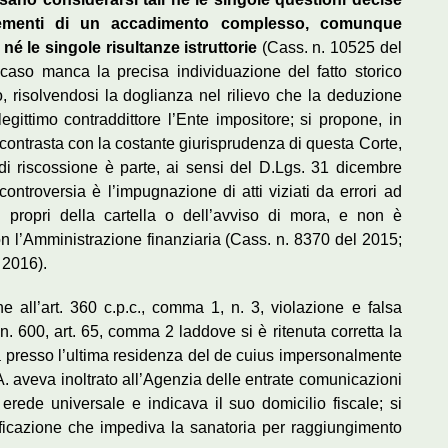
elementi di un accadimento complesso, comunque
né le singole risultanze istruttorie
(Cass. n. 10525 del
caso manca la precisa individuazione del fatto storico
 risolvendosi la doglianza nel rilievo che la deduzione
gittimo contraddittore l’Ente impositore; si propone, in
, contrasta con la costante giurisprudenza di questa Corte,
di riscossione è parte, ai sensi del D.Lgs. 31 dicembre
ontroversia è l’impugnazione di atti viziati da errori ad
i propri della cartella o dell’avviso di mora, e non è
on l’Amministrazione finanziaria (Cass. n. 8370 del 2015;
 2016).
e all’art. 360 c.p.c., comma 1, n. 3, violazione e falsa
. 600, art. 65, comma 2 laddove si è ritenuta corretta la
ata presso l’ultima residenza del de cuius impersonalmente
C.A. aveva inoltrato all’Agenzia delle entrate comunicazioni
erede universale e indicava il suo domicilio fiscale; si
tificazione che impediva la sanatoria per raggiungimento