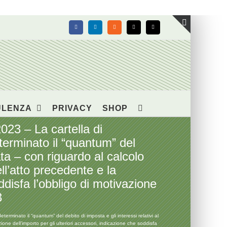
Facebook
LinkedIn
Rss
X
Email
Toggle
area
barra
scorrevol
ULENZA
PRIVACY
SHOP
23 – La cartella di
terminato il “quantum” del
ata – con riguardo al calcolo
ll’atto precedente e la
ddisfa l’obbligo di motivazione
3
inato il “quantum” del debito di imposta e gli interessi relativi al
one dell’importo per gli ulteriori accessori, indicazione che soddisfa