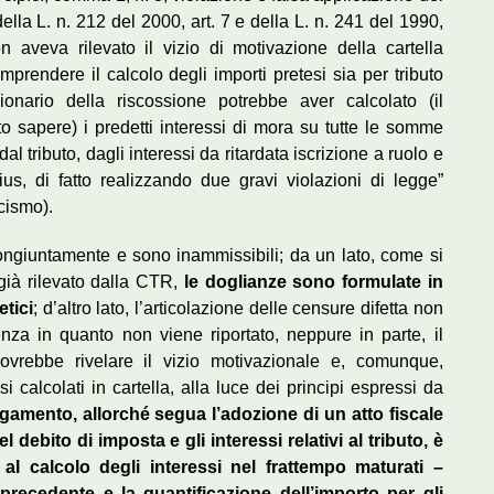
lla L. n. 212 del 2000, art. 7 e della L. n. 241 del 1990,
aveva rilevato il vizio di motivazione della cartella
mprendere il calcolo degli importi pretesi sia per tributo
ionario della riscossione potrebbe aver calcolato (il
o sapere) i predetti interessi di mora su tutte le somme
 dal tributo, dagli interessi da ritardata iscrizione a ruolo e
ius, di fatto realizzando due gravi violazioni di legge”
ocismo).
ongiuntamente e sono inammissibili; da un lato, come si
già rilevato dalla CTR,
le doglianze sono formulate in
etici
; d’altro lato, l’articolazione delle censure difetta non
enza in quanto non viene riportato, neppure in parte, il
ovrebbe rivelare il vizio motivazionale e, comunque,
i calcolati in cartella, alla luce dei principi espressi da
agamento, allorché segua l’adozione di un atto fiscale
debito di imposta e gli interessi relativi al tributo, è
l calcolo degli interessi nel frattempo maturati –
 precedente e la quantificazione dell’importo per gli