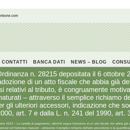
cerbone.com
CONTATTI
BANCA DATI
NEWS – BLOG
CONS
anza n. 28215 depositata il 6 ottobre 20
dozione di un atto fiscale che abbia già de
ssi relativi al tributo, è congruamente motiv
maturati – attraverso il semplice richiamo de
r gli ulteriori accessori, indicazione che so
2000, art. 7 e dalla L. n. 241 del 1990, art. 
023 – La cartella di pagamento, allorché segua l’adozione di un atto fiscale che abbia già determ
ressi nel frattempo maturati – attraverso il semplice richiamo dell’atto precedente e la quantificazi