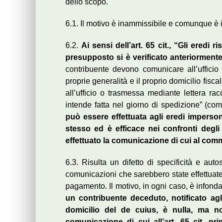
dello scopo.
6.1. Il motivo è inammissibile e comunque è 
6.2.
Ai sensi dell’art. 65 cit., “Gli eredi 
presupposto si è verificato anteriorment
contribuente devono comunicare all’ufficio
proprie generalità e il proprio domicilio fi
all’ufficio o trasmessa mediante lettera r
intende fatta nel giorno di spedizione” (co
può essere effettuata agli eredi imperson
stesso ed è efficace nei confronti degl
effettuato la comunicazione di cui al com
6.3. Risulta un difetto di specificità e aut
comunicazioni che sarebbero state effettuate 
pagamento. Il motivo, in ogni caso, è infond
un contribuente deceduto, notificato agl
domicilio del de cuius, è nulla, ma no
comunicazione di cui all’art. 65 cit. pr