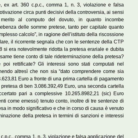
, ex art. 360 c.p.c., comma 1, n. 3, violazione e falsa
tivazione circa punti decisivi della controversia, ai sensi
n merito al computo del dovuto, in quanto incombe
 debenza delle somme pretese, tanto per capitale quanto
complesso calcolo”, in ragione dell’istituto della riscossione
olare, il ricorrente segnala che con le sentenze della CTP
si era notevolmente ridotta la pretesa erariale e dubita
n esame tiene conto di tale rideterminazione della pretesa?
poi rettificate? Gli interessi sono stati computati nel
itenendo altresì che non sia “dato comprendere come sia
868.623,81 Euro a fronte di una prima cartella di pagamento
 pretesa di ben 3.086.392,49 Euro, una seconda cartella
ccertato pari a complessive 10.265.8982,21 (sic) Euro
enti come emessi) tenuto conto, inoltre di tre sentenze di
sa in modo significativo e che in corso di causa è venuto
minazione della pretesa in termini di sanzioni e interessi
c.p.c., comma 1, n. 3, violazione e falsa applicazione del