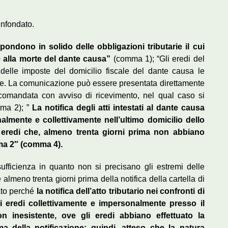
infondato.
rispondono in solido delle obbligazioni tributarie il cui
e alla morte del dante causa”
(comma 1); “Gli eredi del
 delle imposte del domicilio fiscale del dante causa le
scale. La comunicazione può essere presentata direttamente
accomandata con avviso di ricevimento, nel qual caso si
mma 2); ”
La notifica degli atti intestati al dante causa
almente e collettivamente nell’ultimo domicilio dello
i eredi che, almeno trenta giorni prima non abbiano
ma 2″ (comma 4).
osufficienza in quanto non si precisano gli estremi delle
almeno trenta giorni prima della notifica della cartella di
ato perché
la notifica dell’atto tributario nei confronti di
i eredi collettivamente e impersonalmente presso il
n inesistente, ove gli eredi abbiano effettuato la
ima della notificazione; quindi, atteso che la natura