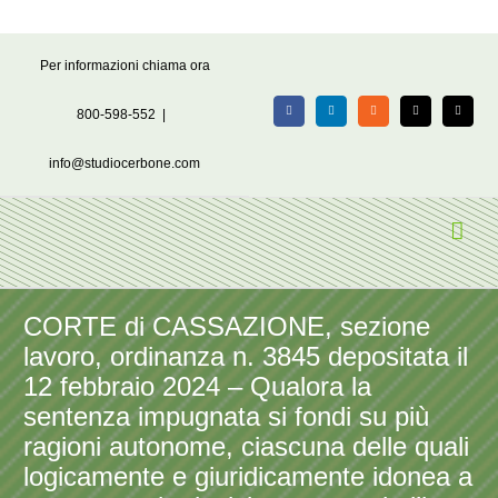
Salta
Per informazioni chiama ora
al
contenuto
800-598-552
|
Facebook
LinkedIn
Rss
X
Email
info@studiocerbone.com
CORTE di CASSAZIONE, sezione
lavoro, ordinanza n. 3845 depositata il
12 febbraio 2024 – Qualora la
sentenza impugnata si fondi su più
ragioni autonome, ciascuna delle quali
logicamente e giuridicamente idonea a