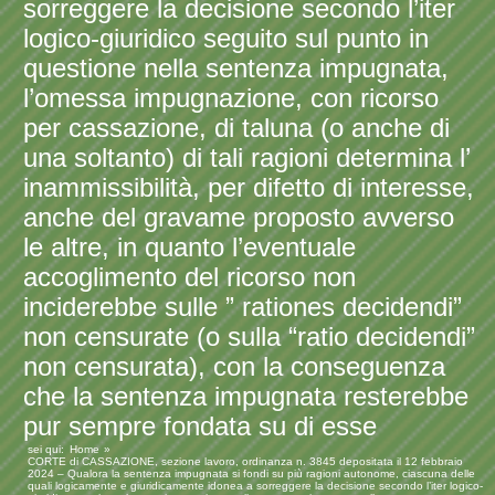
sorreggere la decisione secondo l’iter
logico-giuridico seguito sul punto in
questione nella sentenza impugnata,
l’omessa impugnazione, con ricorso
per cassazione, di taluna (o anche di
una soltanto) di tali ragioni determina l’
inammissibilità, per difetto di interesse,
anche del gravame proposto avverso
le altre, in quanto l’eventuale
accoglimento del ricorso non
inciderebbe sulle ” rationes decidendi”
non censurate (o sulla “ratio decidendi”
non censurata), con la conseguenza
che la sentenza impugnata resterebbe
pur sempre fondata su di esse
sei qui:
Home
CORTE di CASSAZIONE, sezione lavoro, ordinanza n. 3845 depositata il 12 febbraio
2024 – Qualora la sentenza impugnata si fondi su più ragioni autonome, ciascuna delle
quali logicamente e giuridicamente idonea a sorreggere la decisione secondo l’iter logico-