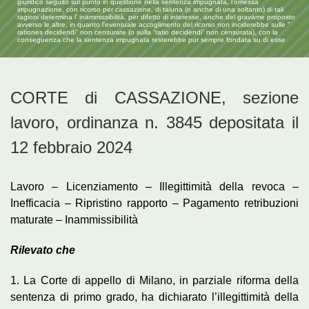
giuridico seguito sul punto in questione nella sentenza impugnata, l’omessa
impugnazione, con ricorso per cassazione, di taluna (o anche di una soltanto) di tali
ragioni determina l’ inammissibilità, per difetto di interesse, anche del gravame proposto
avverso le altre, in quanto l’eventuale accoglimento del ricorso non inciderebbe sulle ”
rationes decidendi” non censurate (o sulla “ratio decidendi” non censurata), con la
conseguenza che la sentenza impugnata resterebbe pur sempre fondata su di esse
CORTE di CASSAZIONE, sezione
lavoro, ordinanza n. 3845 depositata il
12 febbraio 2024
Lavoro – Licenziamento – Illegittimità della revoca –
Inefficacia – Ripristino rapporto – Pagamento retribuzioni
maturate – Inammissibilità
Rilevato che
1. La Corte di appello di Milano, in parziale riforma della
sentenza di primo grado, ha dichiarato l’illegittimità della