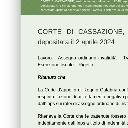
CORTE DI CASSAZIONE, sezione lavoro, ordinanza n. 8648 depositata
pensionato che miri ad ottenere l’accertamento negativo del suo obbl
contestata (diritto all’esenzione fiscale), ovvero l’esistenza di u
CORTE DI CASSAZIONE, se
depositata il 2 aprile 2024
Lavoro – Assegno ordinario invalidità – Tr
Esenzione fiscale – Rigetto
Ritenuto che
La Corte d’appello di Reggio Calabria con
respinto l’azione di accertamento negativo p
dall’Inps sui ratei di assegno ordinario di inva
Riteneva la Corte che le trattenute fossero 
indebitamente dall’Inps a titolo di indennità