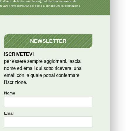
ordo della ritenuta fiscale), nel giudizio instaurato dal
are i fatti costitutivi del diritto a conseguire la prestazione
NEWSLETTER
ISCRIVETEVI
per essere sempre aggiornarti, lascia
nome ed email qui sotto riceverai una
email con la quale potrai confermare
l'iscrizione.
Nome
Email