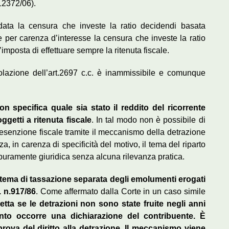
2372/06).
data la censura che investe la ratio decidendi basata
e per carenza d’interesse la censura che investe la ratio
’imposta di effettuare sempre la ritenuta fiscale.
olazione dell’art.2697 c.c. è inammissibile e comunque
n specifica quale sia stato il reddito del ricorrente
oggetti a ritenuta fiscale
. In tal modo non è possibile di
l’esenzione fiscale tramite il meccanismo della detrazione
za, in carenza di specificità del motivo, il tema del riparto
puramente giuridica senza alcuna rilevanza pratica.
 tema di tassazione separata degli emolumenti erogati
R. n.917/86
. Come affermato dalla Corte in un caso simile
petta se le detrazioni non sono state fruite negli anni
punto occorre una dichiarazione del contribuente. È
prova del diritto alla detrazione. Il meccanismo viene