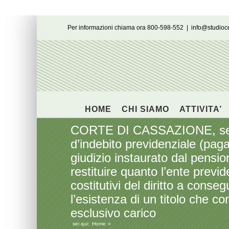
Salta
Per informazioni chiama ora 800-598-552
|
info@studio
al
contenuto
HOME
CHI SIAMO
ATTIVITA’
CORTE DI CASSAZIONE, sezion
d’indebito previdenziale (pag
giudizio instaurato dal pensi
restituire quanto l’ente previd
costitutivi del diritto a conse
l’esistenza di un titolo che 
esclusivo carico
sei qui:
Home