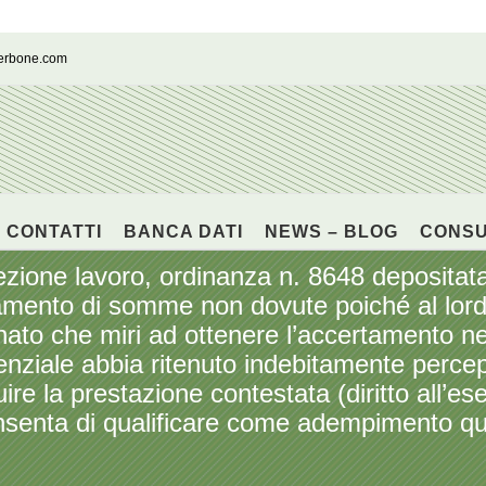
cerbone.com
CONTATTI
BANCA DATI
NEWS – BLOG
CONS
e lavoro, ordinanza n. 8648 depositata i
amento di somme non dovute poiché al lordo 
onato che miri ad ottenere l’accertamento ne
enziale abbia ritenuto indebitamente percepit
guire la prestazione contestata (diritto all’e
consenta di qualificare come adempimento qu