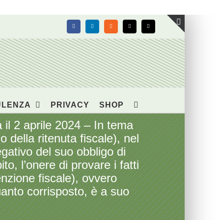
Facebook
LinkedIn
Rss
X
Email
Toggle
area
barra
scorrevol
ULENZA
PRIVACY
SHOP
l 2 aprile 2024 – In tema
della ritenuta fiscale), nel
gativo del suo obbligo di
o, l’onere di provare i fatti
senzione fiscale), ovvero
anto corrisposto, è a suo