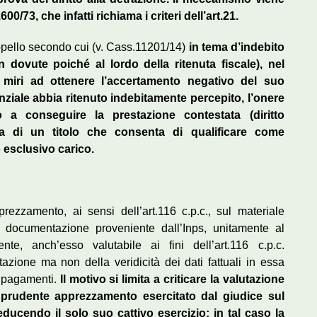
600/73, che infatti richiama i criteri dell’art.21.
appello secondo cui (v. Cass.11201/14)
in tema d’indebito
ovute poiché al lordo della ritenuta fiscale), nel
 miri ad ottenere l’accertamento negativo del suo
enziale abbia ritenuto indebitamente percepito, l’onere
tto a conseguire la prestazione contestata (diritto
enza di un titolo che consenta di qualificare come
esclusivo carico.
rezzamento, ai sensi dell’art.116 c.p.c., sul materiale
la documentazione proveniente dall’Inps, unitamente al
nte, anch’esso valutabile ai fini dell’art.116 c.p.c.
azione ma non della veridicità dei dati fattuali in essa
 i pagamenti.
Il motivo si limita a criticare la valutazione
 prudente apprezzamento esercitato dal giudice sul
educendo il solo suo cattivo esercizio; in tal caso la