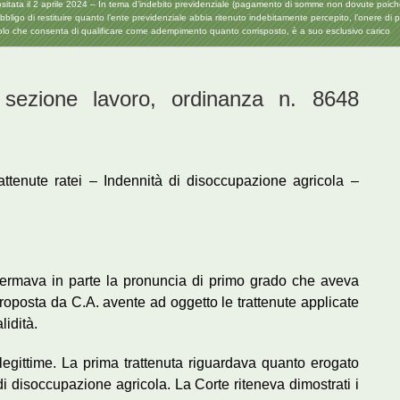
 il 2 aprile 2024 – In tema d’indebito previdenziale (pagamento di somme non dovute poiché al l
igo di restituire quanto l’ente previdenziale abbia ritenuto indebitamente percepito, l’onere di prov
n titolo che consenta di qualificare come adempimento quanto corrisposto, è a suo esclusivo carico
zione lavoro, ordinanza n. 8648
attenute ratei – Indennità di disoccupazione agricola –
fermava in parte la pronuncia di primo grado che aveva
roposta da C.A. avente ad oggetto le trattenute applicate
lidità.
legittime. La prima trattenuta riguardava quanto erogato
 di disoccupazione agricola. La Corte riteneva dimostrati i