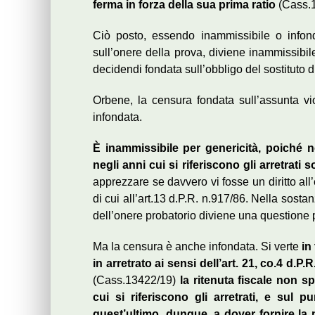
ferma in forza della sua prima ratio
(Cass.1
Ciò posto, essendo inammissibile o infon
sull’onere della prova, diviene inammissibil
decidendi fondata sull’obbligo del sostituto d
Orbene, la censura fondata sull’assunta vi
infondata.
È inammissibile per genericità, poiché no
negli anni cui si riferiscono gli arretrati s
apprezzare se davvero vi fosse un diritto al
di cui all’art.13 d.P.R. n.917/86. Nella sostan
dell’onere probatorio diviene una questione 
Ma la censura è anche infondata. Si verte
in
in arretrato ai sensi dell’art. 21, co.4 d.P.
(Cass.13422/19)
la ritenuta fiscale non s
cui si riferiscono gli arretrati, e sul 
quest’ultimo, dunque, a dover fornire la 