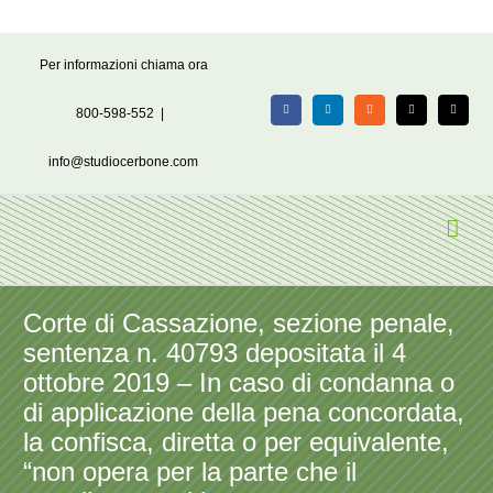
Salta
Per informazioni chiama ora
al
contenuto
800-598-552
|
Facebook
LinkedIn
Rss
X
Email
info@studiocerbone.com
Corte di Cassazione, sezione penale,
sentenza n. 40793 depositata il 4
ottobre 2019 – In caso di condanna o
di applicazione della pena concordata,
la confisca, diretta o per equivalente,
“non opera per la parte che il