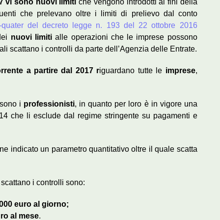
7 vi sono nuovi limiti
che vengono introdotti ai fini della
enti che prelevano oltre i limiti di prelievo dal conto
 -quater del decreto legge n. 193 del 22 ottobre 2016
dei
nuovi limiti
alle operazioni che le imprese possono
ali scattano i controlli da parte dell’Agenzia delle Entrate.
rrente a partire dal 2017 r
iguardano tutte le
imprese
,
 sono i
professionisti
, in quanto per loro è in vigore una
14 che li esclude dal regime stringente su pagamenti e
iene indicato un parametro quantitativo oltre il quale scatta
scattano i controlli sono:
.000 euro al giorno;
uro al mese
.