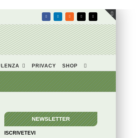
Facebook
LinkedIn
Rss
X
Email
Toggle
area
barra
scorrevol
ULENZA
PRIVACY
SHOP
NEWSLETTER
ISCRIVETEVI