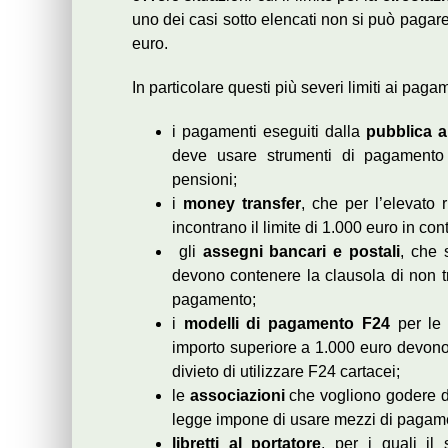
uno dei casi sotto elencati non si può pagare 
euro.
In particolare questi più severi limiti ai paga
i pagamenti eseguiti dalla
pubblica 
deve usare strumenti di pagamento 
pensioni;
i
money transfer
, che per l’elevato 
incontrano il limite di 1.000 euro in cont
gli
assegni bancari e postali
, che 
devono contenere la clausola di non tra
pagamento;
i
modelli di pagamento F24
per le 
importo superiore a 1.000 euro devono
divieto di utilizzare F24 cartacei;
le
associazioni
che vogliono godere di 
legge impone di usare mezzi di pagamen
libretti al portatore
, per i quali il