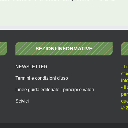
SEZIONI INFORMATIVE
NEWSLETTER
- L
stu
Termini e condizioni d'uso
inf
- I
Linee guida editoriale - principi e valori
per
Scivici
que
© 2