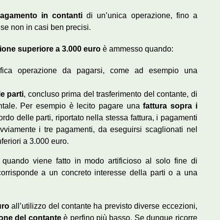
agamento in contanti
di un’unica operazione, fino a
 se non in casi ben precisi.
ione superiore a 3.000 euro
è ammesso quando:
cifica operazione da pagarsi, come ad esempio una
e parti
, concluso prima del trasferimento del contante, di
tale. Per esempio è lecito pagare una
fattura sopra i
do delle parti, riportato nella stessa fattura, i pagamenti
viamente i tre pagamenti, da eseguirsi scaglionati nel
eriori a 3.000 euro.
 quando viene fatto in modo artificioso al solo fine di
orrisponde a un concreto interesse della parti o a una
uro
all’utilizzo del contante ha previsto diverse eccezioni,
ione del contante
è perfino più basso. Se dunque ricorre