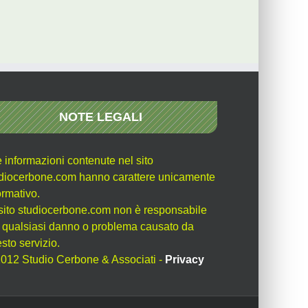
NOTE LEGALI
e informazioni contenute nel sito
diocerbone.com hanno carattere unicamente
ormativo.
l sito studiocerbone.com non è responsabile
 qualsiasi danno o problema causato da
sto servizio.
012 Studio Cerbone & Associati -
Privacy