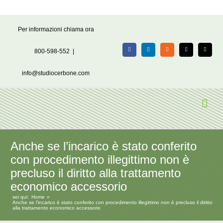
Salta
Per informazioni chiama ora
al
contenuto
800-598-552
|
Facebook
LinkedIn
Rss
X
Email
info@studiocerbone.com
Anche se l’incarico è stato conferito
con procedimento illegittimo non è
precluso il diritto alla trattamento
economico accessorio
sei qui:
Home
Anche se l’incarico è stato conferito con procedimento illegittimo non è precluso il diritto
alla trattamento economico accessorio