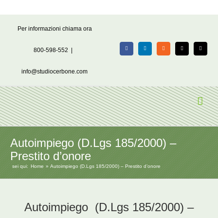
Salta
Per informazioni chiama ora
al
contenuto
800-598-552
|
Facebook
LinkedIn
Rss
X
Email
info@studiocerbone.com
Autoimpiego (D.Lgs 185/2000) –
Prestito d’onore
sei qui:
Home
Autoimpiego (D.Lgs 185/2000) – Prestito d’onore
Autoimpiego (D.Lgs 185/2000) –