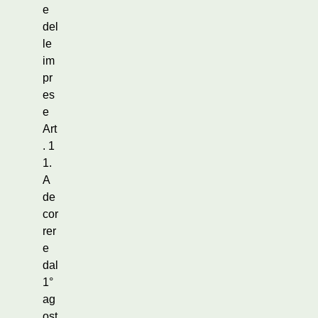
e
del
le
im
pr
es
e
Art
. 1
1.
A
de
cor
rer
e
dal
1°
ag
ost