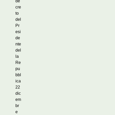
de
cre
to
del
Pr
esi
de
nte
del
la
Re
pu
bbl
ica
22
dic
em
br
e