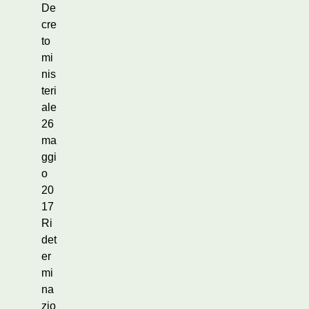
De
cre
to
mi
nis
teri
ale
26
ma
ggi
o
20
17
Ri
det
er
mi
na
zio