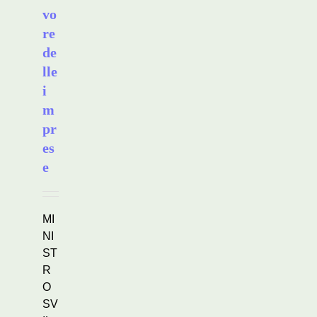
vo
re
de
lle
i
m
pr
es
e
MI
NI
ST
R
O
SV