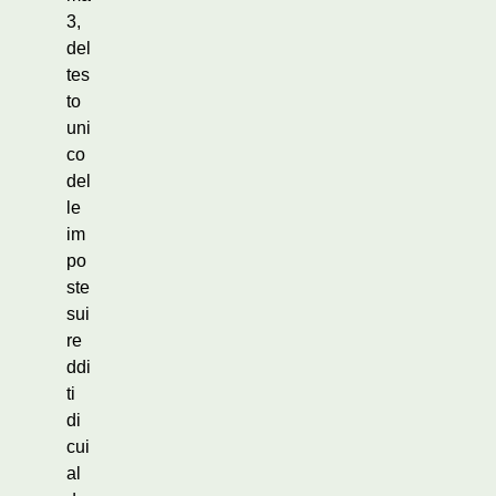
3,
del
tes
to
uni
co
del
le
im
po
ste
sui
re
ddi
ti
di
cui
al