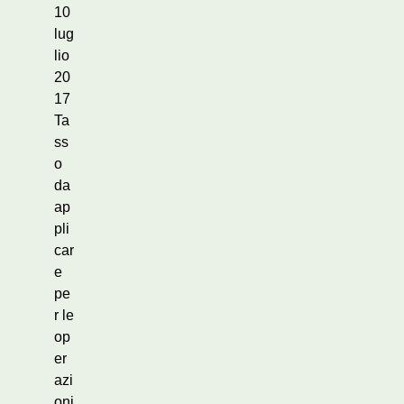
10
lug
lio
20
17
Ta
ss
o
da
ap
pli
car
e
pe
r le
op
er
azi
oni