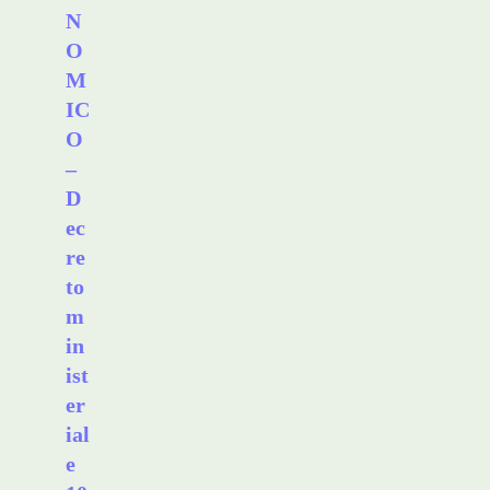
N
O
M
IC
O
–
D
ec
re
to
m
in
ist
er
ial
e