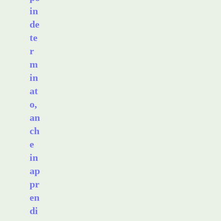
in
de
te
r
m
in
at
o,
an
ch
e
in
ap
pr
en
di