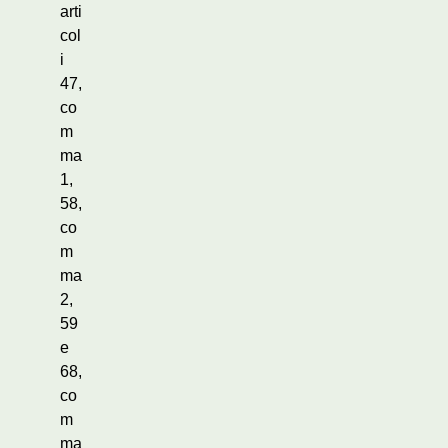
arti
col
i
47,
co
m
ma
1,
58,
co
m
ma
2,
59
e
68,
co
m
ma