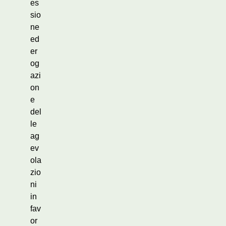
es
sio
ne
ed
er
og
azi
on
e
del
le
ag
ev
ola
zio
ni
in
fav
or