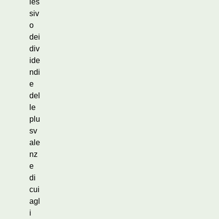
les
siv
o
dei
div
ide
ndi
e
del
le
plu
sv
ale
nz
e
di
cui
agl
i