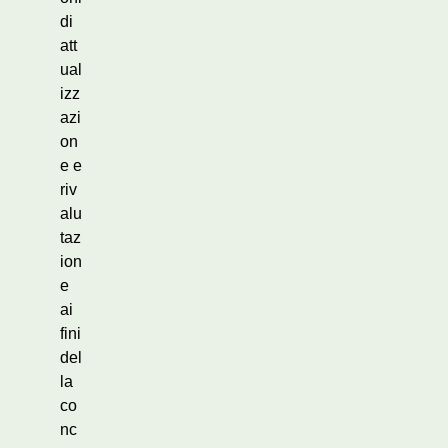
di
att
ual
izz
azi
on
e e
riv
alu
taz
ion
e
ai
fini
del
la
co
nc