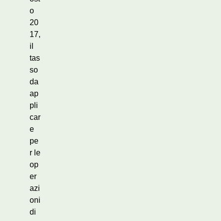
o
20
17,
il
tas
so
da
ap
pli
car
e
pe
r le
op
er
azi
oni
di