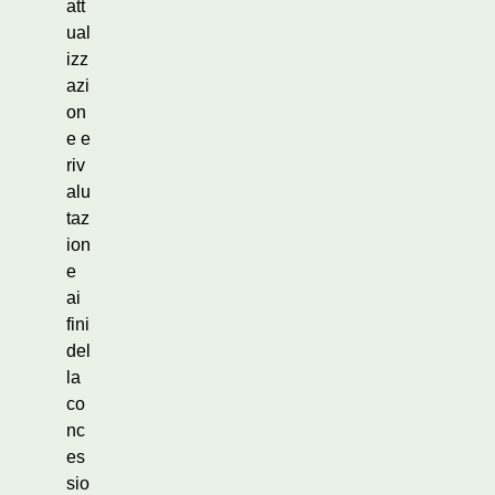
att
ual
izz
azi
on
e e
riv
alu
taz
ion
e
ai
fini
del
la
co
nc
es
sio