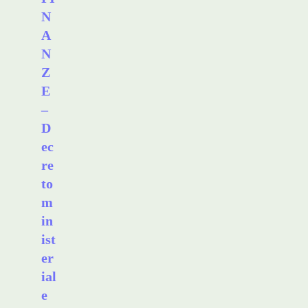
N
A
N
Z
E
–
D
ec
re
to
m
in
ist
er
ial
e