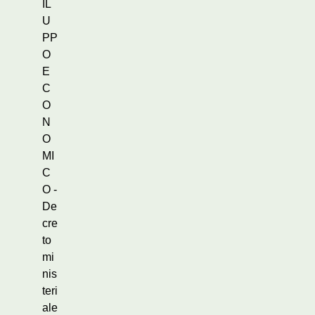
IL
U
PP
O
E
C
O
N
O
MI
C
O -
De
cre
to
mi
nis
teri
ale