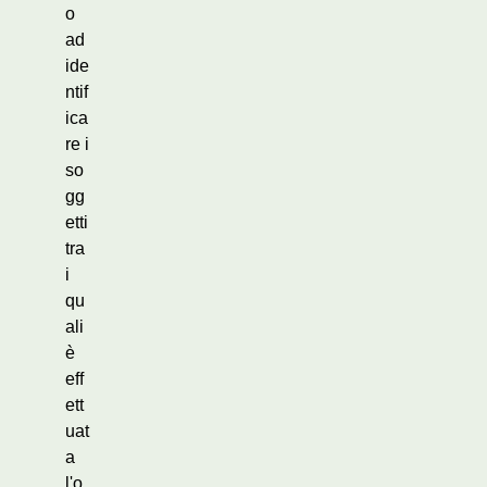
o
ad
ide
ntif
ica
re i
so
gg
etti
tra
i
qu
ali
è
eff
ett
uat
a
l'o