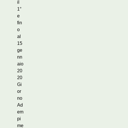
il
1°
e
fin
o
al
15
ge
nn
aio
20
20
Gi
or
no
Ad
em
pi
me