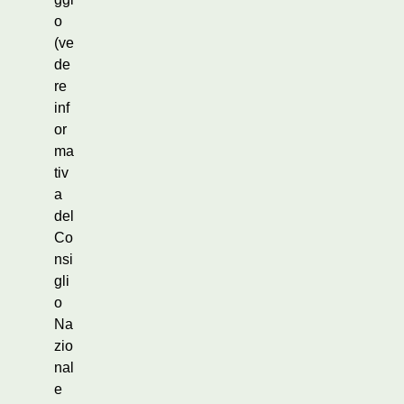
o
(ve
de
re
inf
or
ma
tiv
a
del
Co
nsi
gli
o
Na
zio
nal
e