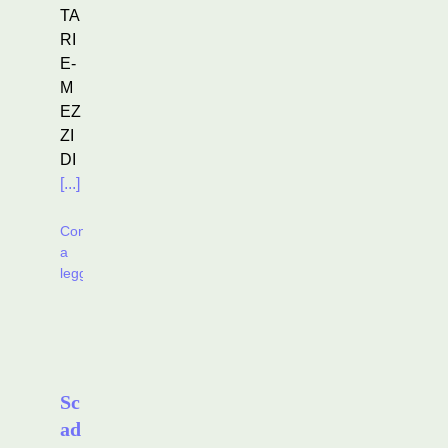
TA
RI
E-
M
EZ
ZI
DI
[...]
Continua
a
leggere
Sc
ad