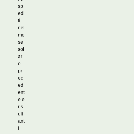
sp
edi
ti
nel
me
se
sol
ar
e
pr
ec
ed
ent
e e
ris
ult
ant
i