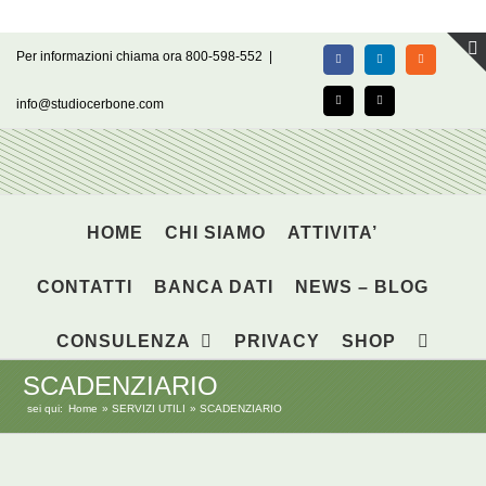
Salta
Per informazioni chiama ora 800-598-552
|
Facebook
LinkedIn
Rss
al
contenuto
info@studiocerbone.com
X
Email
HOME
CHI SIAMO
ATTIVITA’
CONTATTI
BANCA DATI
NEWS – BLOG
CONSULENZA
PRIVACY
SHOP
SCADENZIARIO
sei qui:
Home
SERVIZI UTILI
SCADENZIARIO