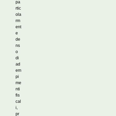
pa
rtic
ola
rm
ent
e
de
ns
o
di
ad
em
pi
me
nti
fis
cal
i,
pr