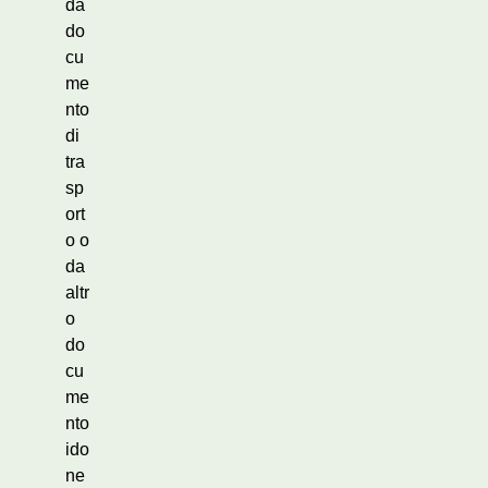
da
do
cu
me
nto
di
tra
sp
ort
o o
da
altr
o
do
cu
me
nto
ido
ne