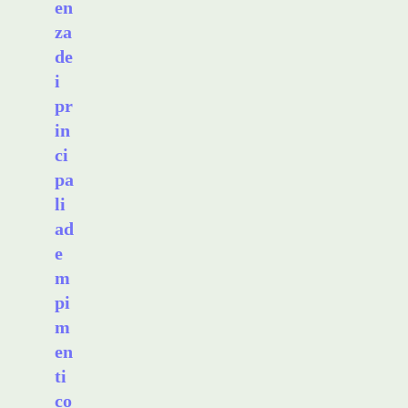
en
za
de
i
pr
in
ci
pa
li
ad
e
m
pi
m
en
ti
co