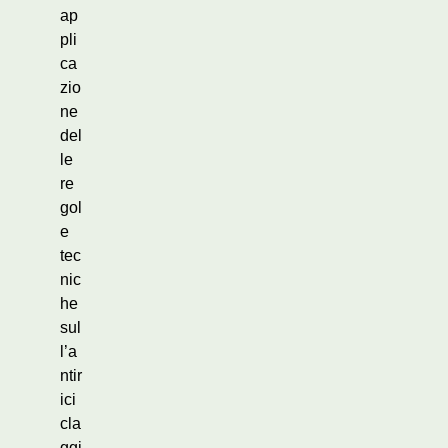
ap
pli
ca
zio
ne
del
le
re
gol
e
tec
nic
he
sul
l’a
ntir
ici
cla
ggi