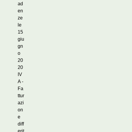
ad
en
ze
le
15
giu
gn
o
20
20
IV
A -
Fa
ttur
azi
on
e
diff
erit