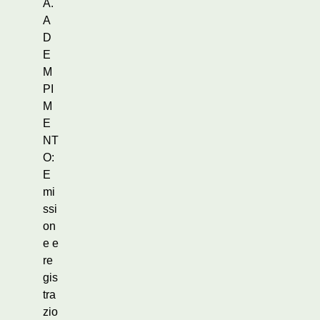
A.
A
D
E
M
PI
M
E
NT
O:
E
mi
ssi
on
e e
re
gis
tra
zio