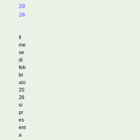
20
26
Il
me
se
di
feb
br
aio
20
26
si
pr
es
ent
a