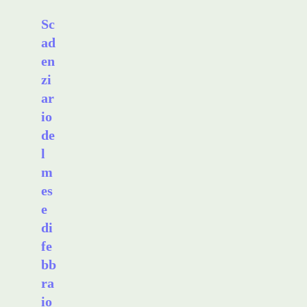
Sc
ad
en
zi
ar
io
de
l
m
es
e
di
fe
bb
ra
io