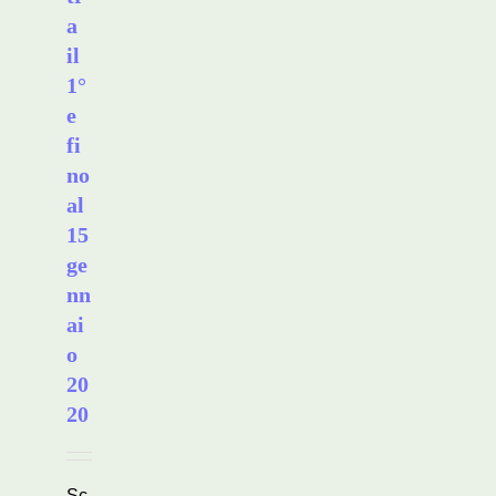
a
il
1°
e
fi
no
al
15
ge
nn
ai
o
20
20
Sc