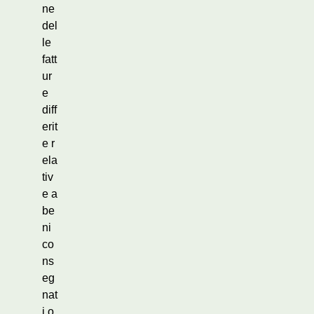
ne
del
le
fatt
ur
e
diff
erit
e r
ela
tiv
e a
be
ni
co
ns
eg
nat
i o