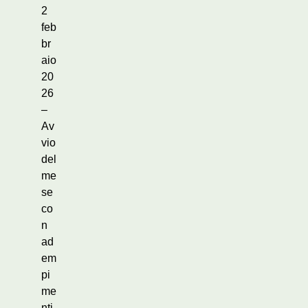
2
feb
br
aio
20
26
–
Av
vio
del
me
se
co
n
ad
em
pi
me
nti