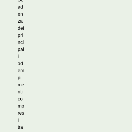
ad
en
za
dei
pri
nci
pal
i
ad
em
pi
me
nti
co
mp
res
i
tra