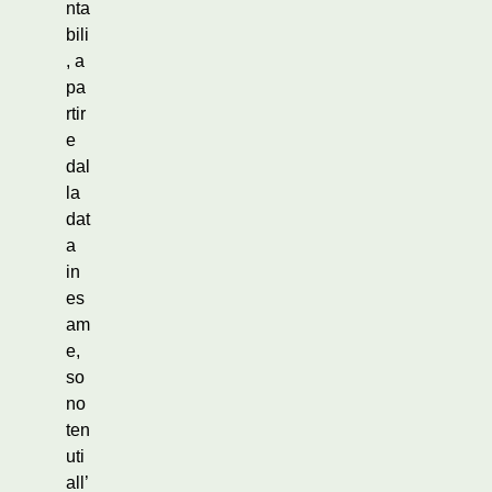
nta
bili
, a
pa
rtir
e
dal
la
dat
a
in
es
am
e,
so
no
ten
uti
all’