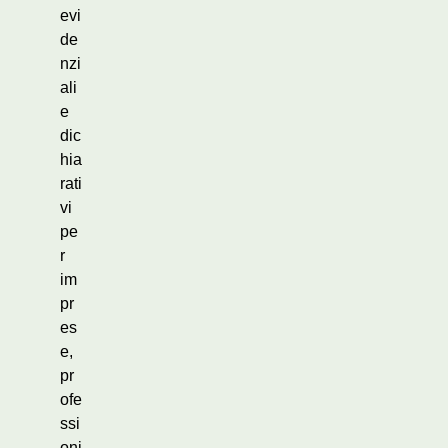
evi
de
nzi
ali
e
dic
hia
rati
vi
pe
r
im
pr
es
e,
pr
ofe
ssi
oni