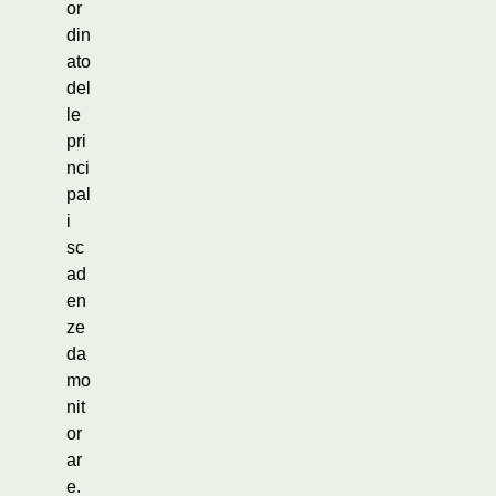
or
din
ato
del
le
pri
nci
pal
i
sc
ad
en
ze
da
mo
nit
or
ar
e.