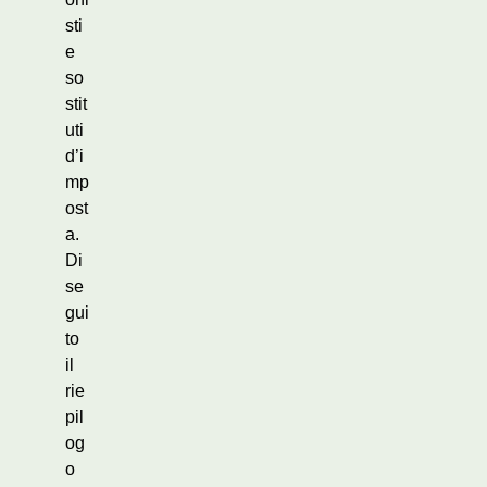
sti
e
so
stit
uti
d’i
mp
ost
a.
Di
se
gui
to
il
rie
pil
og
o