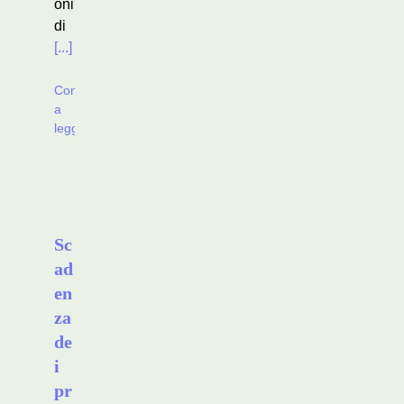
oni
di
[...]
Continua
a
leggere
Sc
ad
en
za
de
i
pr