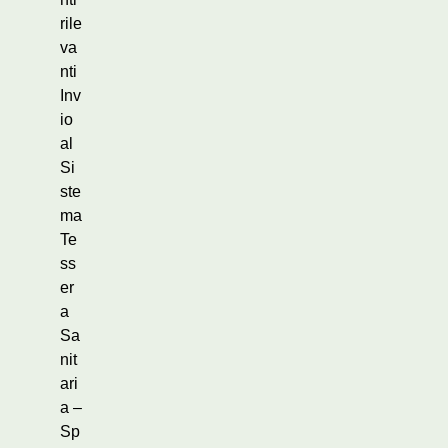
rile
va
nti
Inv
io
al
Si
ste
ma
Te
ss
er
a
Sa
nit
ari
a –
Sp