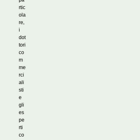
rtic
ola
re,
i
dot
tori
co
m
me
rci
ali
sti
e
gli
es
pe
rti
co