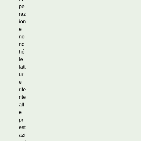
pe
raz
ion
e
no
nc
hé
le
fatt
ur
e
rife
rite
all
e
pr
est
azi