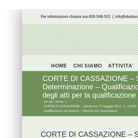
Salta
Per informazioni chiama ora 800-598-552
|
info@studio
al
contenuto
HOME
CHI SIAMO
ATTIVITA’
CORTE DI CASSAZIONE – Sent
Determinazione – Qualificazio
degli atti per la qualificazio
sei qui:
Home
CORTE DI CASSAZIONE – Sentenza 17 maggio 2017, n. 12325 – Cessi
qualificazione del terreno – Ricorso per revocazione
CORTE DI CASSAZIONE – Sen