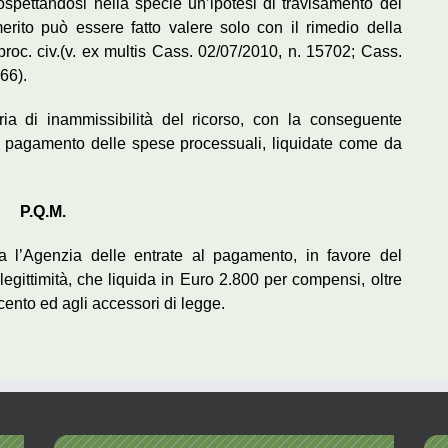
rospettandosi nella specie un’ipotesi di travisamento dei
merito può essere fatto valere solo con il rimedio della
 proc. civ.(v. ex multis Cass. 02/07/2010, n. 15702; Cass.
66).
ria di inammissibilità del ricorso, con la conseguente
l pagamento delle spese processuali, liquidate come da
P.Q.M.
na l’Agenzia delle entrate al pagamento, in favore del
 legittimità, che liquida in Euro 2.800 per compensi, oltre
 cento ed agli accessori di legge.