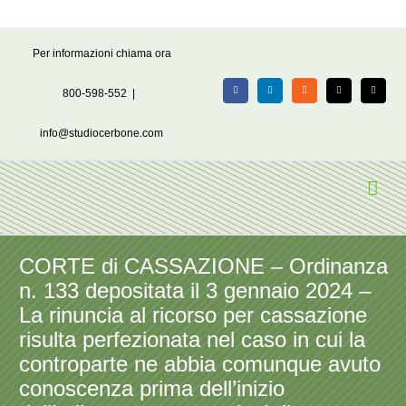
Salta
Per informazioni chiama ora
al
contenuto
800-598-552
|
Facebook
LinkedIn
Rss
X
Email
info@studiocerbone.com
CORTE di CASSAZIONE – Ordinanza
n. 133 depositata il 3 gennaio 2024 –
La rinuncia al ricorso per cassazione
risulta perfezionata nel caso in cui la
controparte ne abbia comunque avuto
conoscenza prima dell’inizio