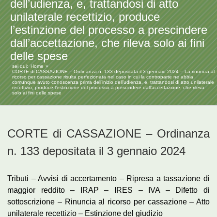
dell’udienza, e, trattandosi di atto
unilaterale recettizio, produce
l’estinzione del processo a prescindere
dall’accettazione, che rileva solo ai fini
delle spese
sei qui:
Home
CORTE di CASSAZIONE – Ordinanza n. 133 depositata il 3 gennaio 2024 – La rinuncia al
ricorso per cassazione risulta perfezionata nel caso in cui la controparte ne abbia
comunque avuto conoscenza prima dell’inizio dell’udienza, e, trattandosi di atto unilaterale
recettizio, produce l’estinzione del processo a prescindere dall’accettazione, che rileva
solo ai fini delle spese
CORTE di CASSAZIONE – Ordinanza
n. 133 depositata il 3 gennaio 2024
Tributi – Avvisi di accertamento – Ripresa a tassazione di
maggior reddito – IRAP – IRES – IVA – Difetto di
sottoscrizione – Rinuncia al ricorso per cassazione – Atto
unilaterale recettizio – Estinzione del giudizio