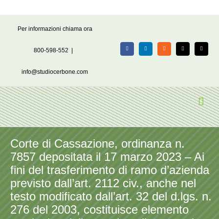
Salta
Per informazioni chiama ora
al
contenuto
800-598-552
|
Facebook
LinkedIn
Rss
X
Email
info@studiocerbone.com
Corte di Cassazione, ordinanza n.
7857 depositata il 17 marzo 2023 – Ai
fini del trasferimento di ramo d’azienda
previsto dall’art. 2112 civ., anche nel
testo modificato dall’art. 32 del d.lgs. n.
276 del 2003, costituisce elemento