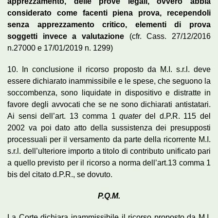
apprezzamento, delle prove legali, ovvero abbia
considerato come facenti piena prova, recependoli
senza apprezzamento critico, elementi di prova
soggetti invece a valutazione
(cfr. Cass. 27/12/2016
n.27000 e 17/01/2019 n. 1299)
10. In conclusione il ricorso proposto da M.I. s.r.l. deve
essere dichiarato inammissibile e le spese, che seguono la
soccombenza, sono liquidate in dispositivo e distratte in
favore degli avvocati che se ne sono dichiarati antistatari.
Ai sensi dell’art. 13 comma 1
quater
del d.P.R. 115 del
2002 va poi dato atto della sussistenza dei presupposti
processuali per il versamento da parte della ricorrente M.I.
s.r.l. dell’ulteriore importo a titolo di contributo unificato pari
a quello previsto per il ricorso a norma dell’art.13 comma 1
bis del citato d.P.R., se dovuto.
P.Q.M.
La Corte dichiara inammissibile il ricorso proposto da M.I.