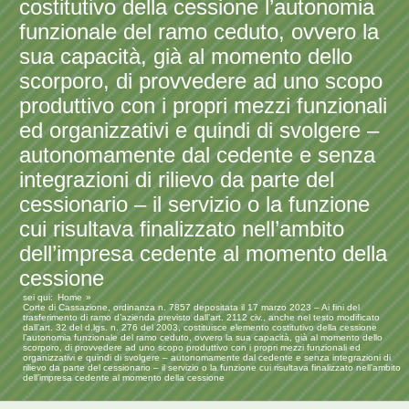
costitutivo della cessione l’autonomia
funzionale del ramo ceduto, ovvero la
sua capacità, già al momento dello
scorporo, di provvedere ad uno scopo
produttivo con i propri mezzi funzionali
ed organizzativi e quindi di svolgere –
autonomamente dal cedente e senza
integrazioni di rilievo da parte del
cessionario – il servizio o la funzione
cui risultava finalizzato nell’ambito
dell’impresa cedente al momento della
cessione
sei qui:
Home
Corte di Cassazione, ordinanza n. 7857 depositata il 17 marzo 2023 – Ai fini del
trasferimento di ramo d’azienda previsto dall’art. 2112 civ., anche nel testo modificato
dall’art. 32 del d.lgs. n. 276 del 2003, costituisce elemento costitutivo della cessione
l’autonomia funzionale del ramo ceduto, ovvero la sua capacità, già al momento dello
scorporo, di provvedere ad uno scopo produttivo con i propri mezzi funzionali ed
organizzativi e quindi di svolgere – autonomamente dal cedente e senza integrazioni di
rilievo da parte del cessionario – il servizio o la funzione cui risultava finalizzato nell’ambito
dell’impresa cedente al momento della cessione