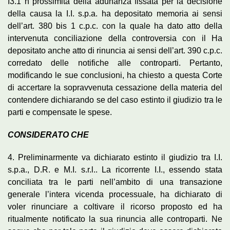
I3.1 n prossimità della adunanza fissata per la decisione
della causa la I.I. s.p.a. ha depositato memoria ai sensi
dell’art. 380 bis 1 c.p.c. con la quale ha dato atto della
intervenuta conciliazione della controversia con il Ha
depositato anche atto di rinuncia ai sensi dell’art. 390 c.p.c.
corredato delle notifiche alle controparti. Pertanto,
modificando le sue conclusioni, ha chiesto a questa Corte
di accertare la sopravvenuta cessazione della materia del
contendere dichiarando se del caso estinto il giudizio tra le
parti e compensate le spese.
CONSIDERATO CHE
4. Preliminarmente va dichiarato estinto il giudizio tra I.I.
s.p.a., D.R. e M.I. s.r.l.. La ricorrente I.I., essendo stata
conciliata tra le parti nell’ambito di una transazione
generale l’intera vicenda processuale, ha dichiarato di
voler rinunciare a coltivare il ricorso proposto ed ha
ritualmente notificato la sua rinuncia alle controparti. Ne