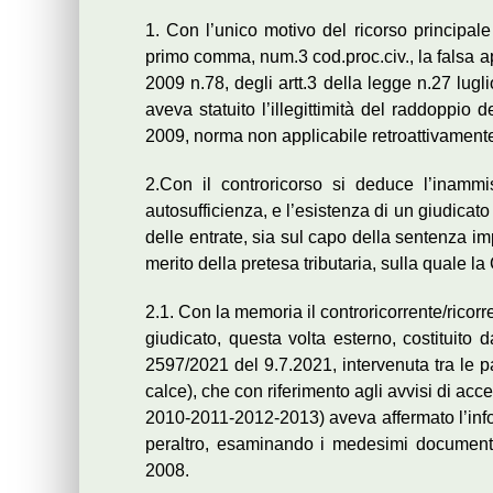
1. Con l’unico motivo del ricorso principale
primo comma, num.3 cod.proc.civ., la falsa app
2009 n.78, degli artt.3 della legge n.27 lugl
aveva statuito l’illegittimità del raddoppio d
2009, norma non applicabile retroattivament
2.Con il controricorso si deduce l’inammis
autosufficienza, e l’esistenza di un giudica
delle entrate, sia sul capo della sentenza im
merito della pretesa tributaria, sulla quale la
2.1. Con la memoria il controricorrente/ricor
giudicato, questa volta esterno, costituito 
2597/2021 del 9.7.2021, intervenuta tra le p
calce), che con riferimento agli avvisi di acce
2010-2011-2012-2013) aveva affermato l’infond
peraltro, esaminando i medesimi documenti de
2008.