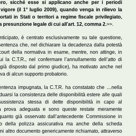
stero, sicché esse si applicano anche per i periodi
vigore (il 1° luglio 2009), quando venga in rilievo la
tati in Stati o territori a regime fiscale privilegiato,
 presunzione legale di cui all’art. 12, comma 2.
>>.
anticipato, è centrato esclusivamente su tale questione,
sentenza che, nel dichiarare la decadenza dalla potestà
ut court della normativa in esame, mentre, non attinge, in
 la C.T.R., nel confermare l’annullamento dell’atto di
(già disposto dal primo giudice), ha motivato anche nel
riva di alcun supporto probatorio.
sentenza impugnata, la C.T.R. ha constatato che …nella
uarsi la consistenza delle disponibilità estere alle quali
ssistenza stessa di dette disponibilità in capo al
rta prova adeguata e sono queste restate meramente
re quanto già osservato dall’antecedente Commissione in
o della polizza assicurativa ma anche della scheda
ni altro documento genericamente richiamato, attraverso