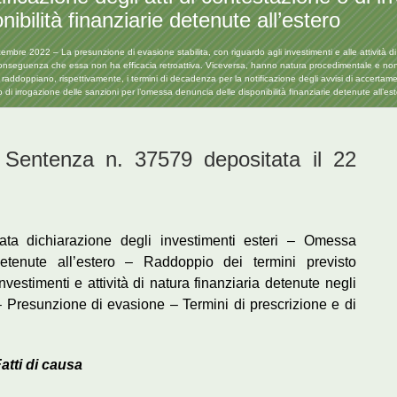
ibilità finanziarie detenute all’estero
2022 – La presunzione di evasione stabilita, con riguardo agli investimenti e alle attività di nat
onseguenza che essa non ha efficacia retroattiva. Viceversa, hanno natura procedimentale e non s
he raddoppiano, rispettivamente, i termini di decadenza per la notificazione degli avvisi di accerta
e o di irrogazione delle sanzioni per l’omessa denuncia delle disponibilità finanziarie detenute all’es
ntenza n. 37579 depositata il 22
ta dichiarazione degli investimenti esteri – Omessa
 detenute all’estero – Raddoppio dei termini previsto
nvestimenti e attività di natura finanziaria detenute negli
to – Presunzione di evasione – Termini di prescrizione e di
atti di causa