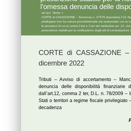
l’omessa denuncia delle dispon
sei qui:
Home
CORTE di CASSAZIONE – Sentenza n. 37579 depositata il 22 dicembre 
privilegiato non ha natura procedimentale ma sostanziale con la c
le previsioni di cui ai commi 2-bis e 2-ter del medesimo art. 12, c
prescrizione stabiliti per la notificazione degli atti di contestazion
CORTE di CASSAZIONE – Se
dicembre 2022
Tributi – Avviso di accertamento – Manca
denuncia delle disponibilità finanziarie
dall’art.12, comma 2 ter, D.L. n. 78/2009 – I
Stati o territori a regime fiscale privilegia
decadenza
F