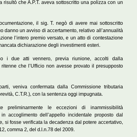
a risultò che A.P.T. aveva sottoscritto una polizza con un
 documentazione, il sig. T. negò di avere mai sottoscritto
o danno un avviso di accertamento, relativo all’annualità
ione l’intero premio versato, e un atto di contestazione
ancata dichiarazione degli investimenti esteri.
so i due atti vennero, previa riunione, accolti dalla
 ritenne che l’Ufficio non avesse provato il presupposto
arti, veniva confermata dalla Commissione tributaria
brevità, C.T.R.), con la sentenza oggi impugnata.
ate preliminarmente le eccezioni di inammissibilità
, in accoglimento dell’appello incidentale proposto dal
, si fosse verificata la decadenza dal potere accertativo,
rt.12, comma 2, del d.l.n.78 del 2009.