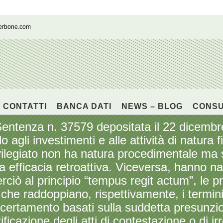
cerbone.com
CONTATTI
BANCA DATI
NEWS – BLOG
CONS
enza n. 37579 depositata il 22 dicembre
o agli investimenti e alle attività di natura 
rivilegiato non ha natura procedimentale ma 
efficacia retroattiva. Viceversa, hanno n
ciò al principio “tempus regit actum”, le pr
 che raddoppiano, rispettivamente, i termin
accertamento basati sulla suddetta presunzi
otificazione degli atti di contestazione o di 