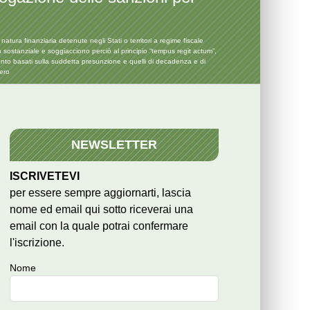
ura finanziaria detenute negli Stati o territori a regime fiscale
ostanziale e soggiacciono perciò al principio “tempus regit actum”,
mento basati sulla suddetta presunzione e quelli di decadenza e di
tero
NEWSLETTER
ISCRIVETEVI
per essere sempre aggiornarti, lascia
nome ed email qui sotto riceverai una
email con la quale potrai confermare
l'iscrizione.
Nome