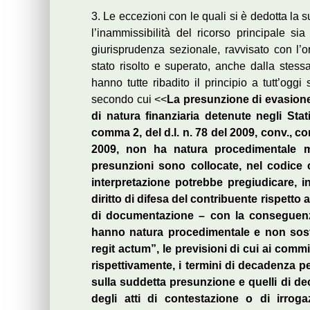
3. Le eccezioni con le quali si è dedotta la 
l’inammissibilità del ricorso principale sia
giurisprudenza sezionale, ravvisato con l’or
stato risolto e superato, anche dalla stes
hanno tutte ribadito il principio a tutt’og
secondo cui <<
La presunzione di evasione s
di natura finanziaria detenute negli Stati 
comma 2, del d.l. n. 78 del 2009, conv., con
2009, non ha natura procedimentale m
presunzioni sono collocate, nel codice c
interpretazione potrebbe pregiudicare, in 
diritto di difesa del contribuente rispetto 
di documentazione – con la conseguenza
hanno natura procedimentale e non sost
regit actum”, le previsioni di cui ai comm
rispettivamente, i termini di decadenza pe
sulla suddetta presunzione e quelli di dec
degli atti di contestazione o di irrog