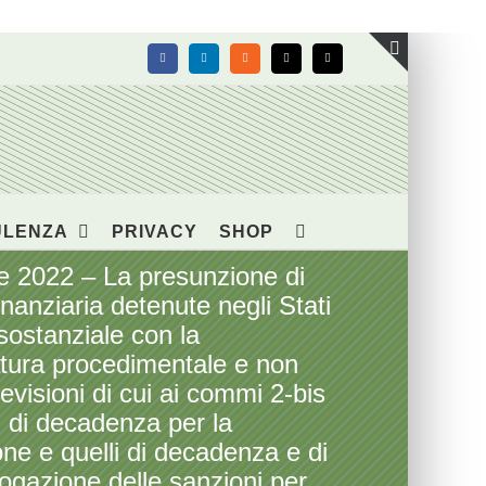
Facebook
LinkedIn
Rss
X
Email
Toggle
area
barra
scorrevol
ULENZA
PRIVACY
SHOP
 2022 – La presunzione di
finanziaria detenute negli Stati
sostanziale con la
atura procedimentale e non
evisioni di cui ai commi 2-bis
i di decadenza per la
one e quelli di decadenza e di
irrogazione delle sanzioni per