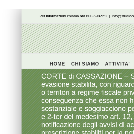
Salta
Per informazioni chiama ora 800-598-552
|
info@studio
al
contenuto
HOME
CHI SIAMO
ATTIVITA’
CORTE di CASSAZIONE – Sent
evasione stabilita, con riguard
o territori a regime fiscale p
conseguenza che essa non ha 
sostanziale e soggiacciono per
e 2-ter del medesimo art. 12,
notificazione degli avvisi di 
prescrizione stabiliti per la n