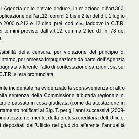
 l’Agenzia delle entrate deduce, in relazione all’art.360,
licazione dell’art.12, commi 2 bis e 2 ter del d.l. 1 luglio
io 2000 n.212 e 12 disp. prel. cod. civ., laddove la C.T.R.
ei termini previsto dall’art.12, comma 2 ter, d.l. n. 78 del
e.
sibilità della censura, per violazione del principio di
to interno, per omessa impugnazione da parte dell’Agenzia
pugnata afferente l’atto di contestazione sanzioni, sia sul
 C.T.R. si era pronunciata.
rente incidentale ha evidenziato la sopravvenienza di altro
dalla sentenza della Commissione tributaria regionale n.
arti e passata in cosa giudicata (come da attestazione in
rtamento notificati al Sig. T. per gli anni successivi (2009-
atezza, nel merito, della pretesa creditoria dell’Ufficio,
positati dall’Ufficio nel giudizio afferente l’annualità