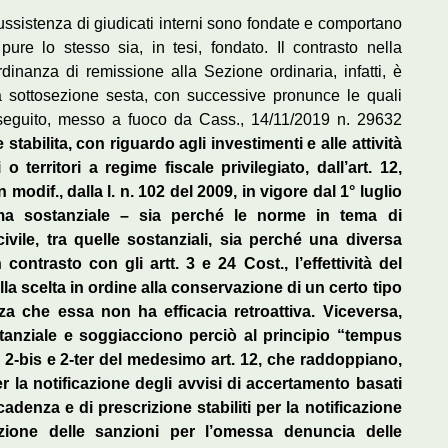
sussistenza di giudicati interni sono fondate e comportano
 pure lo stesso sia, in tesi, fondato. Il contrasto nella
dinanza di remissione alla Sezione ordinaria, infatti, è
sa sottosezione sesta, con successive pronunce le quali
gi seguito, messo a fuoco da Cass., 14/11/2019 n. 29632
tabilita, con riguardo agli investimenti e alle attività
o territori a regime fiscale privilegiato, dall’art. 12,
 modif., dalla l. n. 102 del 2009, in vigore dal 1° luglio
a sostanziale – sia perché le norme in tema di
ivile, tra quelle sostanziali, sia perché una diversa
contrasto con gli artt. 3 e 24 Cost., l’effettività del
alla scelta in ordine alla conservazione di un certo tipo
 che essa non ha efficacia retroattiva. Viceversa,
anziale e soggiacciono perciò al principio “tempus
i 2-bis e 2-ter del medesimo art. 12, che raddoppiano,
r la notificazione degli avvisi di accertamento basati
adenza e di prescrizione stabiliti per la notificazione
azione delle sanzioni per l’omessa denuncia delle