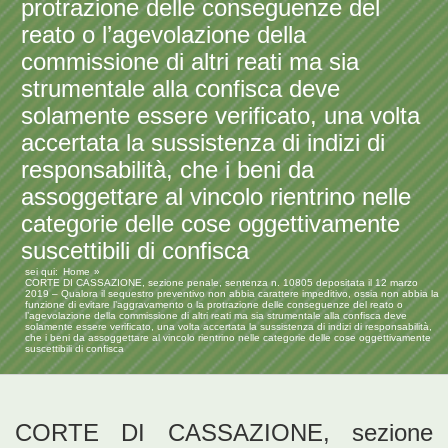
protrazione delle conseguenze del
reato o l’agevolazione della
commissione di altri reati ma sia
strumentale alla confisca deve
solamente essere verificato, una volta
accertata la sussistenza di indizi di
responsabilità, che i beni da
assoggettare al vincolo rientrino nelle
categorie delle cose oggettivamente
suscettibili di confisca
sei qui:
Home
CORTE DI CASSAZIONE, sezione penale, sentenza n. 10805 depositata il 12 marzo
2019 – Qualora il sequestro preventivo non abbia carattere impeditivo, ossia non abbia la
funzione di evitare l’aggravamento o la protrazione delle conseguenze del reato o
l’agevolazione della commissione di altri reati ma sia strumentale alla confisca deve
solamente essere verificato, una volta accertata la sussistenza di indizi di responsabilità,
che i beni da assoggettare al vincolo rientrino nelle categorie delle cose oggettivamente
suscettibili di confisca
CORTE DI CASSAZIONE, sezione