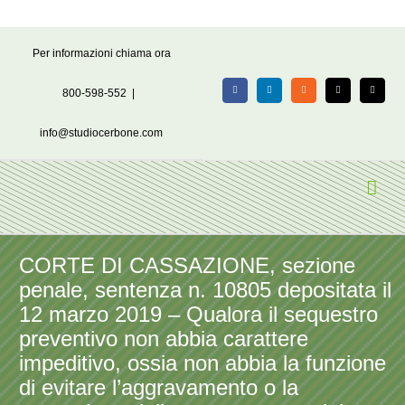
Salta
Per informazioni chiama ora
al
contenuto
800-598-552
|
Facebook
LinkedIn
Rss
X
Email
info@studiocerbone.com
CORTE DI CASSAZIONE, sezione
penale, sentenza n. 10805 depositata il
12 marzo 2019 – Qualora il sequestro
preventivo non abbia carattere
impeditivo, ossia non abbia la funzione
di evitare l’aggravamento o la