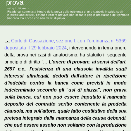
prova
sei qui:
Home
Ricade sul correntista l’onere della prova della esistenza di una clausola invalida sugli
interessi anatocistici, potendo essere provata non soltanto con la produzione del contratto
bancario ma anche con altri mezzi di prova
La
Corte di Cassazione, sezione I, con l’ordinanza n. 5369
depositata il 29 febbraio 2024
, intervenendo in tema onere
della prova nei casi di anatocismo, ha statuito il seguente
principio di diritto
“…
L’onere di provare, ai sensi dell’art.
2697 c.c., l’esistenza di una clausola invalida sugli
interessi ultralegali, dedotti dall’attore in ripetizione
d’indebito contro la banca come previsti in modo
indeterminato secondo gli “usi di piazza”, non grava
sulla banca,
cui non può essere imputato il mancato
deposito del contratto scritto contenente la predetta
clausola, ma sull’attore, quale fatto costitutivo della sua
pretesa integrato dalla mancanza della causa debendi,
che può essere assolto non soltanto con la produzione