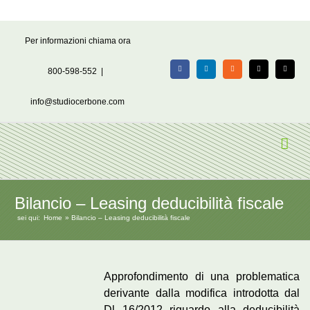
Salta
Per informazioni chiama ora
al
contenuto
800-598-552
|
Facebook
LinkedIn
Rss
X
Email
info@studiocerbone.com
Bilancio – Leasing deducibilità fiscale
sei qui:
Home
Bilancio – Leasing deducibilità fiscale
Approfondimento di una problematica
derivante dalla modifica introdotta dal
Dl 16/2012 riguardo alla deducibilità