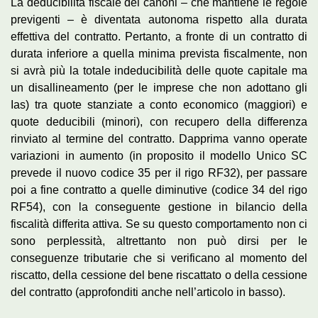
La deducibilità fiscale dei canoni – che mantiene le regole
previgenti – è diventata autonoma rispetto alla durata
effettiva del contratto. Pertanto, a fronte di un contratto di
durata inferiore a quella minima prevista fiscalmente, non
si avrà più la totale indeducibilità delle quote capitale ma
un disallineamento (per le imprese che non adottano gli
Ias) tra quote stanziate a conto economico (maggiori) e
quote deducibili (minori), con recupero della differenza
rinviato al termine del contratto. Dapprima vanno operate
variazioni in aumento (in proposito il modello Unico SC
prevede il nuovo codice 35 per il rigo RF32), per passare
poi a fine contratto a quelle diminutive (codice 34 del rigo
RF54), con la conseguente gestione in bilancio della
fiscalità differita attiva. Se su questo comportamento non ci
sono perplessità, altrettanto non può dirsi per le
conseguenze tributarie che si verificano al momento del
riscatto, della cessione del bene riscattato o della cessione
del contratto (approfonditi anche nell’articolo in basso).