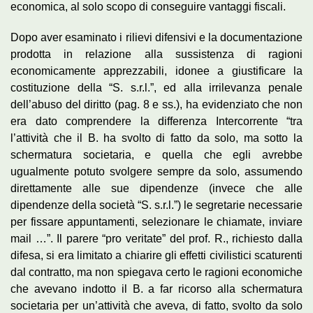
economica, al solo scopo di conseguire vantaggi fiscali.
Dopo aver esaminato i rilievi difensivi e la documentazione
prodotta in relazione alla sussistenza di ragioni
economicamente apprezzabili, idonee a giustificare la
costituzione della “S. s.r.l.”, ed alla irrilevanza penale
dell’abuso del diritto (pag. 8 e ss.), ha evidenziato che non
era dato comprendere la differenza Intercorrente “tra
l’attività che il B. ha svolto di fatto da solo, ma sotto la
schermatura societaria, e quella che egli avrebbe
ugualmente potuto svolgere sempre da solo, assumendo
direttamente alle sue dipendenze (invece che alle
dipendenze della società “S. s.r.l.”) le segretarie necessarie
per fissare appuntamenti, selezionare le chiamate, inviare
mail …”. Il parere “pro veritate” del prof. R., richiesto dalla
difesa, si era limitato a chiarire gli effetti civilistici scaturenti
dal contratto, ma non spiegava certo le ragioni economiche
che avevano indotto il B. a far ricorso alla schermatura
societaria per un’attività che aveva, di fatto, svolto da solo