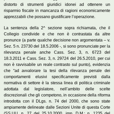
distorto di strumenti giuridici idonei ad ottenere un
risparmio fiscale in mancanza di ragioni economicamente
apprezzabili che possano giustificare l’operazione.
La sentenza della 2^ sezione sopra richiamata, che il
Collegio condivide e che non è contrastata da altre
pronunce (a parte qualche decisione non argomentata – v.
Sez. 5 n. 23730 del 18.5.2006 -, si sono pronunciate per la
rilevanza penale anche Cass. Sez. 3, n. 6723 del
18.3.2011 e Cass. Sez. 3, n. 29724 del 26.5.2010, per cui
non è ravvisabile un reale contrasto sul punto), evidenzia
che “ad avvalorare la tesi della rilevanza penale dei
comportamenti elusivi specificamente previsti dalla
normativa di settore è la stessa linea di politica criminale
adottata dal legislatore, nell’ambito delle scelte
discrezionali che gli competono, in occasione della riforma
introdotta con il DLgs. n. 74 del 2000, che sono state
ampiamente delineate dalle Sezioni Unite di questa Corte
(SS.UU. n. 27 del 25.10.2000, imp. D.M.; n. 1235 del