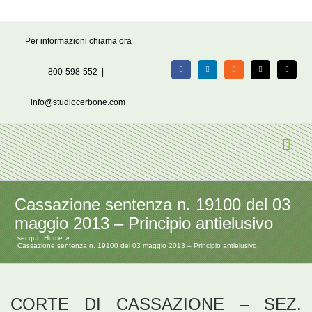
Salta
Per informazioni chiama ora
al
contenuto
800-598-552
|
Facebook
LinkedIn
Rss
X
Email
info@studiocerbone.com
Cassazione sentenza n. 19100 del 03
maggio 2013 – Principio antielusivo
sei qui:
Home
Cassazione sentenza n. 19100 del 03 maggio 2013 – Principio antielusivo
CORTE DI CASSAZIONE – SEZ.