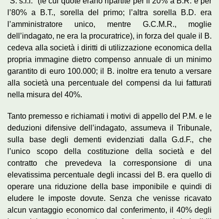
“S. s.r.l.” (le cui quote erano ripartite per il 20% a B.R. e per
l’80% a B.T., sorella del primo; l’altra sorella B.D. era
l’amministratore unico, mentre G.C.M.R., moglie
dell’indagato, ne era la procuratrice), in forza del quale il B.
cedeva alla società i diritti di utilizzazione economica della
propria immagine dietro compenso annuale di un minimo
garantito di euro 100.000; il B. inoltre era tenuto a versare
alla società una percentuale del compensi da lui fatturati
nella misura del 40%.
Tanto premesso e richiamati i motivi di appello del P.M. e le
deduzioni difensive dell’indagato, assumeva il Tribunale,
sulla base degli dementi evidenziati dalla G.d.F., che
l’unico scopo della costituzione della società e del
contratto che prevedeva la corresponsione di una
elevatissima percentuale degli incassi del B. era quello di
operare una riduzione della base imponibile e quindi di
eludere le imposte dovute. Senza che venisse ricavato
alcun vantaggio economico dal conferimento, il 40% degli