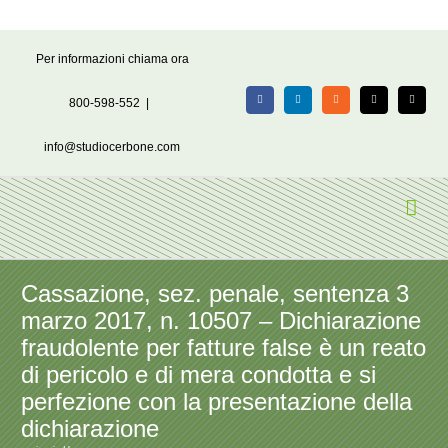
Salta
Per informazioni chiama ora
al
contenuto
800-598-552
|
Facebook
LinkedIn
Rss
X
Email
info@studiocerbone.com
Cassazione, sez. penale, sentenza 3
marzo 2017, n. 10507 – Dichiarazione
fraudolente per fatture false è un reato
di pericolo e di mera condotta e si
perfezione con la presentazione della
dichiarazione