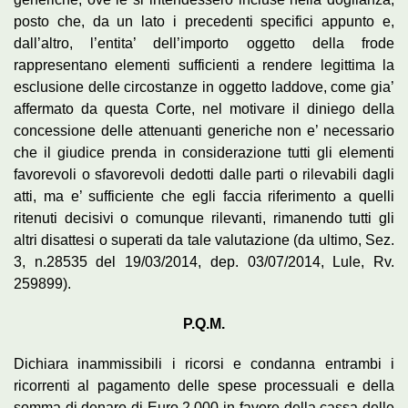
posto che, da un lato i precedenti specifici appunto e,
dall’altro, l’entita’ dell’importo oggetto della frode
rappresentano elementi sufficienti a rendere legittima la
esclusione delle circostanze in oggetto laddove, come gia’
affermato da questa Corte, nel motivare il diniego della
concessione delle attenuanti generiche non e’ necessario
che il giudice prenda in considerazione tutti gli elementi
favorevoli o sfavorevoli dedotti dalle parti o rilevabili dagli
atti, ma e’ sufficiente che egli faccia riferimento a quelli
ritenuti decisivi o comunque rilevanti, rimanendo tutti gli
altri disattesi o superati da tale valutazione (da ultimo, Sez.
3, n.28535 del 19/03/2014, dep. 03/07/2014, Lule, Rv.
259899).
P.Q.M.
Dichiara inammissibili i ricorsi e condanna entrambi i
ricorrenti al pagamento delle spese processuali e della
somma di denaro di Euro 2.000 in favore della cassa delle