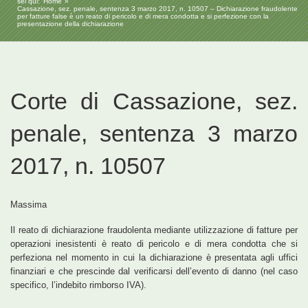
sei qui:
Home
Cassazione, sez. penale, sentenza 3 marzo 2017, n. 10507 – Dichiarazione fraudolente
per fatture false è un reato di pericolo e di mera condotta e si perfezione con la
presentazione della dichiarazione
Corte di Cassazione, sez.
penale, sentenza 3 marzo
2017, n. 10507
Massima
Il reato di dichiarazione fraudolenta mediante utilizzazione di fatture per
operazioni inesistenti è reato di pericolo e di mera condotta che si
perfeziona nel momento in cui la dichiarazione è presentata agli uffici
finanziari e che prescinde dal verificarsi dell’evento di danno (nel caso
specifico, l’indebito rimborso IVA).