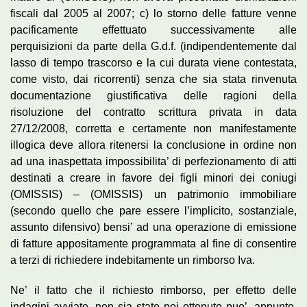
fiscali dal 2005 al 2007; c) lo storno delle fatture venne
pacificamente effettuato successivamente alle
perquisizioni da parte della G.d.f. (indipendentemente dal
lasso di tempo trascorso e la cui durata viene contestata,
come visto, dai ricorrenti) senza che sia stata rinvenuta
documentazione giustificativa delle ragioni della
risoluzione del contratto scrittura privata in data
27/12/2008, corretta e certamente non manifestamente
illogica deve allora ritenersi la conclusione in ordine non
ad una inaspettata impossibilita’ di perfezionamento di atti
destinati a creare in favore dei figli minori dei coniugi
(OMISSIS) – (OMISSIS) un patrimonio immobiliare
(secondo quello che pare essere l’implicito, sostanziale,
assunto difensivo) bensi’ ad una operazione di emissione
di fatture appositamente programmata al fine di consentire
a terzi di richiedere indebitamente un rimborso Iva.
Ne’ il fatto che il richiesto rimborso, per effetto delle
indagini avviate, non sia stato poi ottenuto puo’, appunto,