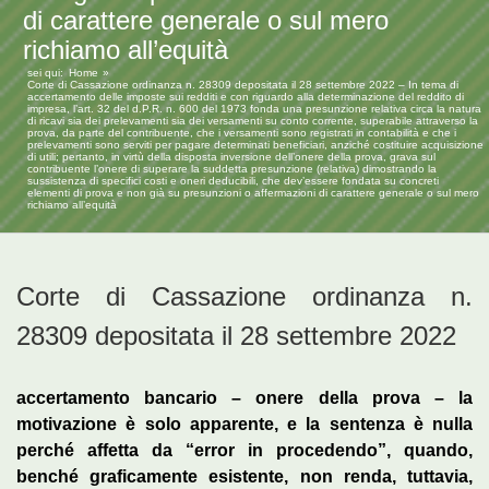
di carattere generale o sul mero
richiamo all’equità
sei qui:
Home
Corte di Cassazione ordinanza n. 28309 depositata il 28 settembre 2022 – In tema di
accertamento delle imposte sui redditi e con riguardo alla determinazione del reddito di
impresa, l’art. 32 del d.P.R. n. 600 del 1973 fonda una presunzione relativa circa la natura
di ricavi sia dei prelevamenti sia dei versamenti su conto corrente, superabile attraverso la
prova, da parte del contribuente, che i versamenti sono registrati in contabilità e che i
prelevamenti sono serviti per pagare determinati beneficiari, anziché costituire acquisizione
di utili; pertanto, in virtù della disposta inversione dell’onere della prova, grava sul
contribuente l’onere di superare la suddetta presunzione (relativa) dimostrando la
sussistenza di specifici costi e oneri deducibili, che dev’essere fondata su concreti
elementi di prova e non già su presunzioni o affermazioni di carattere generale o sul mero
richiamo all’equità
Corte di Cassazione ordinanza n.
28309 depositata il 28 settembre 2022
accertamento bancario – onere della prova – la
motivazione è solo apparente, e la sentenza è nulla
perché affetta da “error in procedendo”, quando,
benché graficamente esistente, non renda, tuttavia,