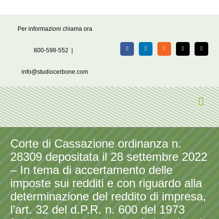
Salta
Per informazioni chiama ora
al
contenuto
800-598-552
|
Facebook
LinkedIn
Rss
X
Email
info@studiocerbone.com
Corte di Cassazione ordinanza n.
28309 depositata il 28 settembre 2022
– In tema di accertamento delle
imposte sui redditi e con riguardo alla
determinazione del reddito di impresa,
l’art. 32 del d.P.R. n. 600 del 1973