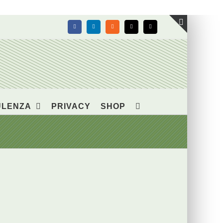
Facebook
LinkedIn
Rss
X
Email
Toggle
area
barra
scorrevol
ULENZA
PRIVACY
SHOP