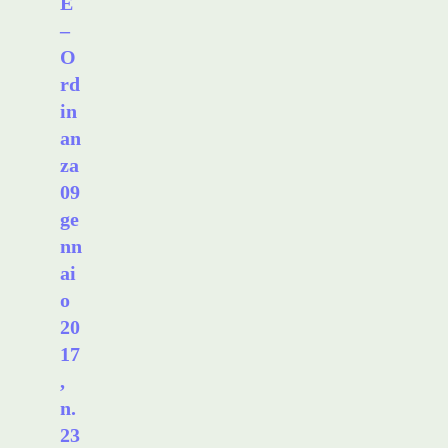
E
–
O
rd
in
an
za
09
ge
nn
ai
o
20
17
,
n.
23