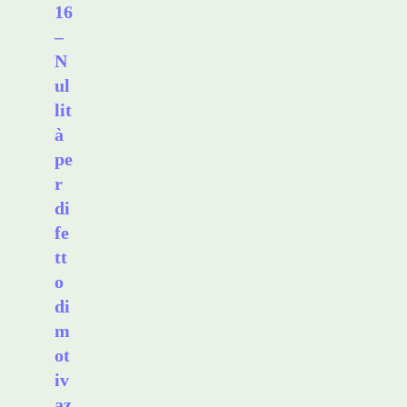
16
–
N
ul
lit
à
pe
r
di
fe
tt
o
di
m
ot
iv
az