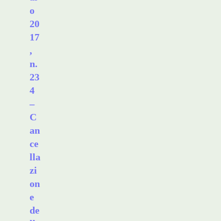
o
20
17
,
n.
23
4
–
C
an
ce
lla
zi
on
e
de