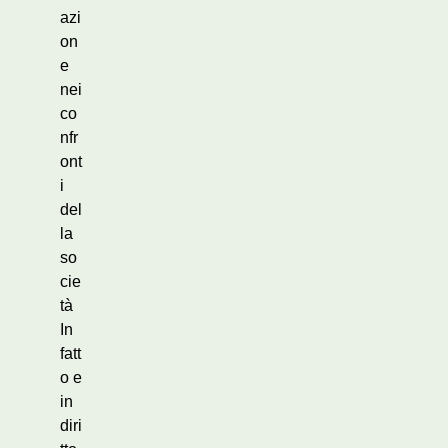
azi
on
e
nei
co
nfr
ont
i
del
la
so
cie
tà
In
fatt
o e
in
diri