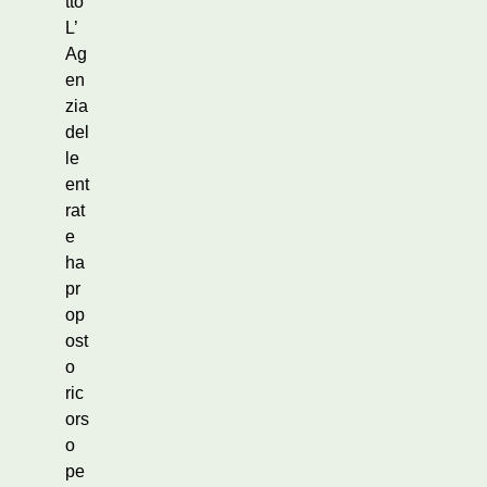
tto
L’
Ag
en
zia
del
le
ent
rat
e
ha
pr
op
ost
o
ric
ors
o
pe