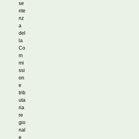
se
nte
nz
a
del
la
Co
m
mi
ssi
on
e
trib
uta
ria
re
gio
nal
e