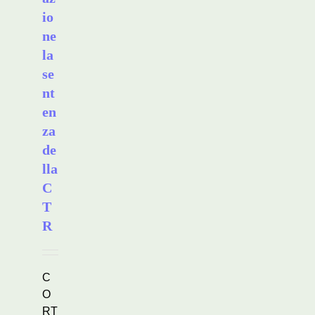
io
ne
la
se
nt
en
za
de
lla
C
T
R
C
O
RT