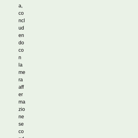
a,
co
ncl
ud
en
do
co
n
la
me
ra
aff
er
ma
zio
ne
se
co