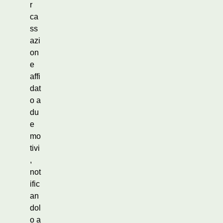
r
ca
ss
azi
on
e
affi
dat
o a
du
e
mo
tivi
,
not
ific
an
dol
o a