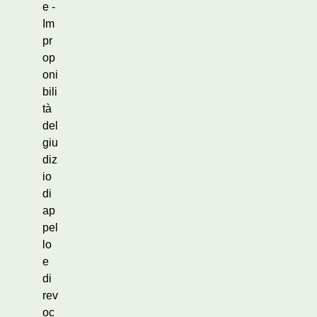
e -
Im
pr
op
oni
bili
tà
del
giu
diz
io
di
ap
pel
lo
e
di
rev
oc