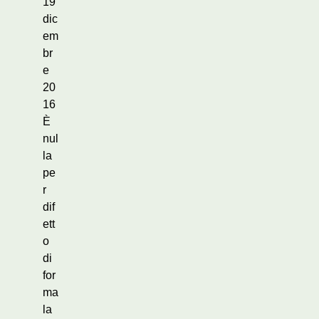
19
dic
em
br
e
20
16
È
nul
la
pe
r
dif
ett
o
di
for
ma
la