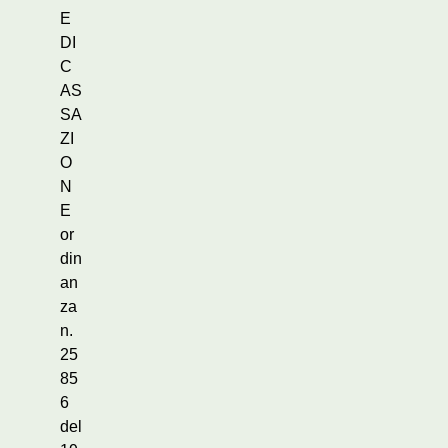
E
DI
C
AS
SA
ZI
O
N
E
or
din
an
za
n.
25
85
6
del