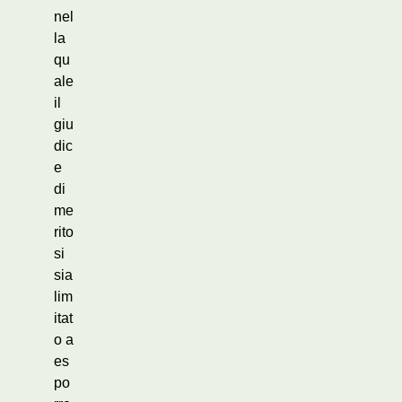
nel
la
qu
ale
il
giu
dic
e
di
me
rito
si
sia
lim
itat
o a
es
po