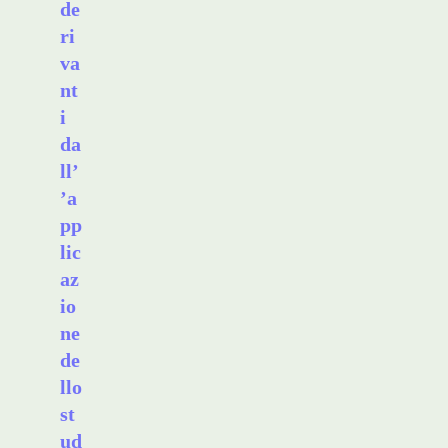
de
ri
va
nt
i
da
ll’
’a
pp
lic
az
io
ne
de
llo
st
ud