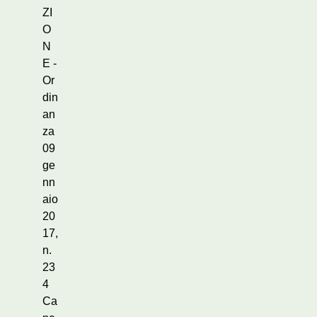
ZI
O
N
E -
Or
din
an
za
09
ge
nn
aio
20
17,
n.
23
4
Ca