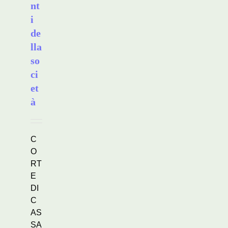
nt
i
de
lla
so
ci
et
à
C
O
RT
E
DI
C
AS
SA