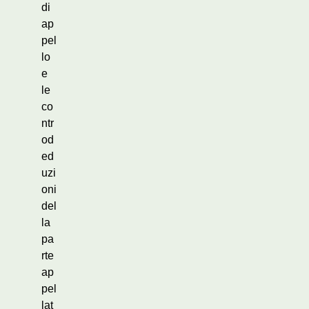
di
ap
pel
lo
e
le
co
ntr
od
ed
uzi
oni
del
la
pa
rte
ap
pel
lat