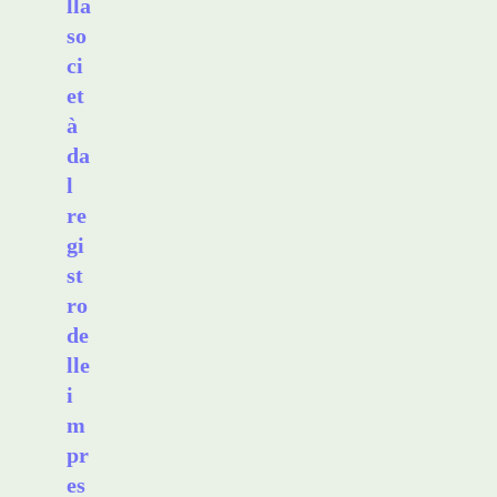
lla
so
ci
et
à
da
l
re
gi
st
ro
de
lle
i
m
pr
es