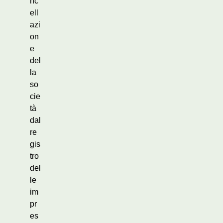
nc
ell
azi
on
e
del
la
so
cie
tà
dal
re
gis
tro
del
le
im
pr
es