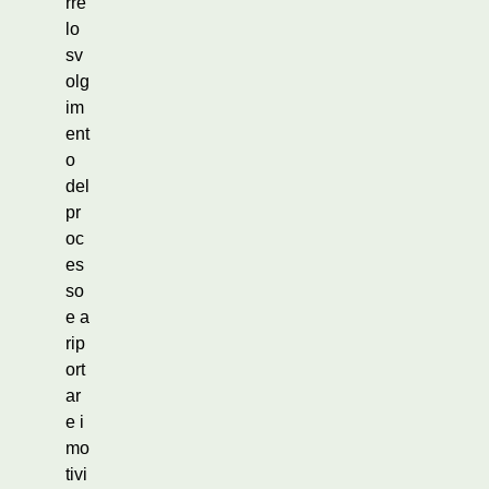
rre
lo
sv
olg
im
ent
o
del
pr
oc
es
so
e a
rip
ort
ar
e i
mo
tivi