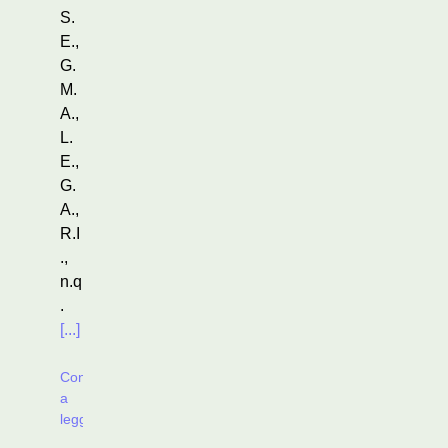
S.
E.,
G.
M.
A.,
L.
E.,
G.
A.,
R.I
.,
n.q
.
[...]
Continua
a
leggere