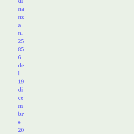
di
na
nz
a
n.
25
85
6
de
l
19
di
ce
m
br
e
20