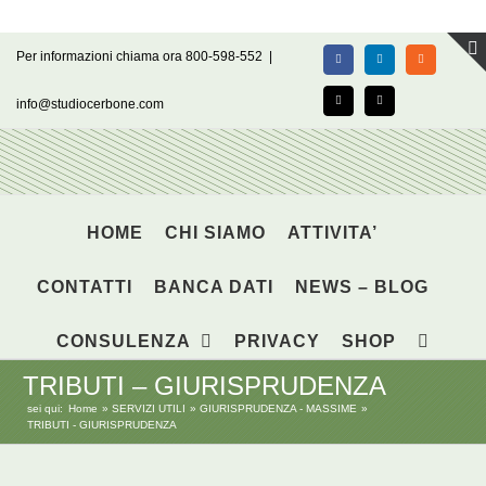
Salta
Per informazioni chiama ora 800-598-552
|
Facebook
LinkedIn
Rss
al
contenuto
info@studiocerbone.com
X
Email
HOME
CHI SIAMO
ATTIVITA’
CONTATTI
BANCA DATI
NEWS – BLOG
CONSULENZA
PRIVACY
SHOP
TRIBUTI – GIURISPRUDENZA
sei qui:
Home
SERVIZI UTILI
GIURISPRUDENZA - MASSIME
TRIBUTI - GIURISPRUDENZA