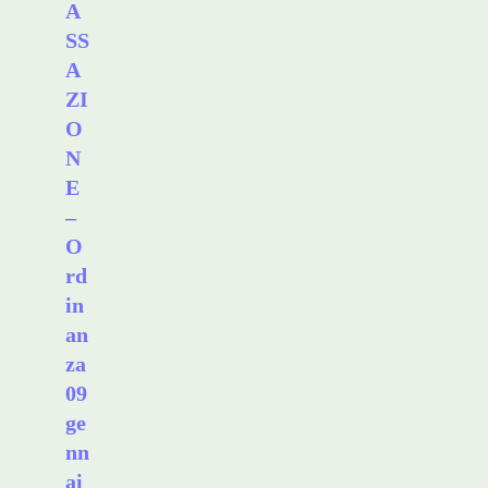
A
SS
A
ZI
O
N
E
–
O
rd
in
an
za
09
ge
nn
ai