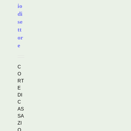
io
di
se
tt
or
e
C
O
RT
E
DI
C
AS
SA
ZI
O