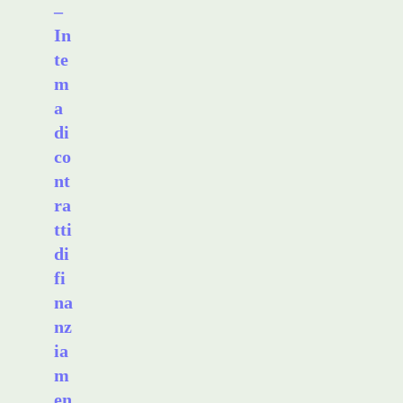
–
In
te
m
a
di
co
nt
ra
tti
di
fi
na
nz
ia
m
en