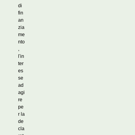
di
fin
an
zia
me
nto
,
l'in
ter
es
se
ad
agi
re
pe
r la
de
cla