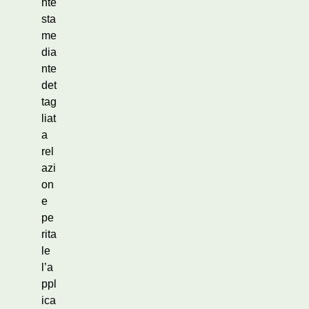
nte
sta
me
dia
nte
det
tag
liat
a
rel
azi
on
e
pe
rita
le
l’a
ppl
ica