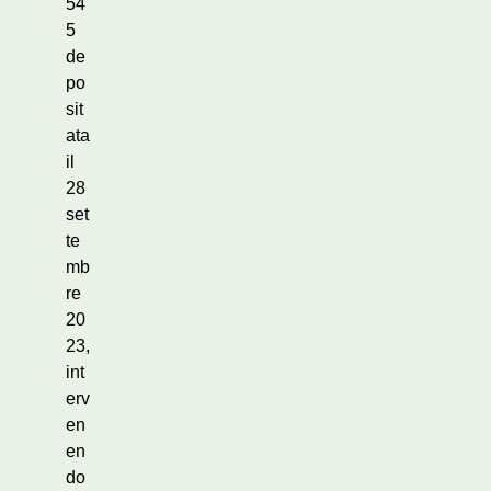
54
5
de
po
sit
ata
il
28
set
te
mb
re
20
23,
int
erv
en
en
do