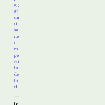
ag
gi
un
ti
so
no
i
m
po
rti
in
de
bi
ti
La