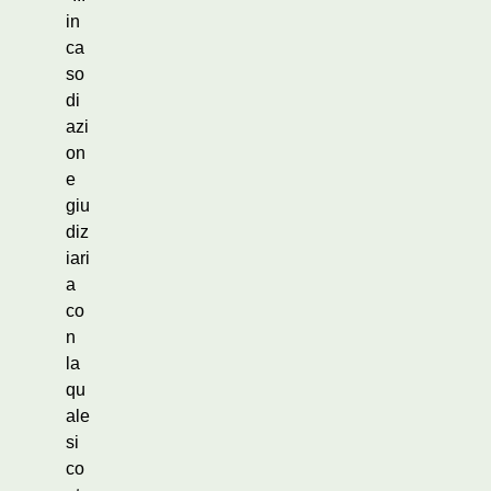
in
ca
so
di
azi
on
e
giu
diz
iari
a
co
n
la
qu
ale
si
co