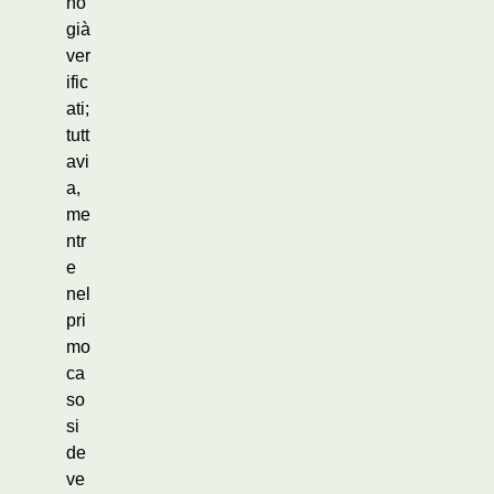
no
già
ver
ific
ati;
tutt
avi
a,
me
ntr
e
nel
pri
mo
ca
so
si
de
ve