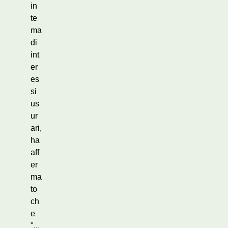
in
te
ma
di
int
er
es
si
us
ur
ari,
ha
aff
er
ma
to
ch
e
"...