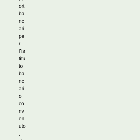
orti
ba
nc
ari,
pe
r
l’is
titu
to
ba
nc
ari
o
co
nv
en
uto
,