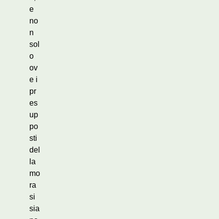
e
no
n
sol
o
ov
e i
pr
es
up
po
sti
del
la
mo
ra
si
sia