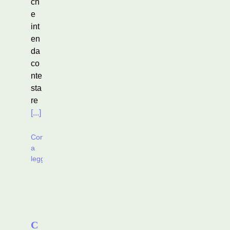
ch
e
int
en
da
co
nte
sta
re
[...]
Continua
a
leggere
C