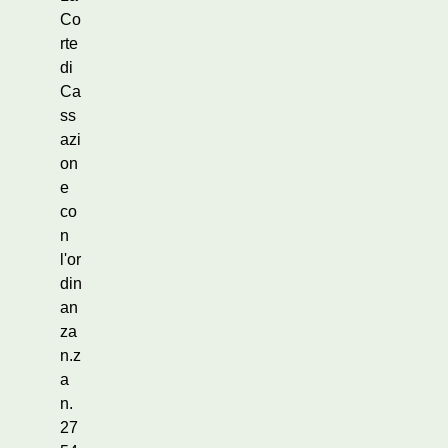
Co
rte
di
Ca
ss
azi
on
e
co
n
l'or
din
an
za
n.z
a
n.
27