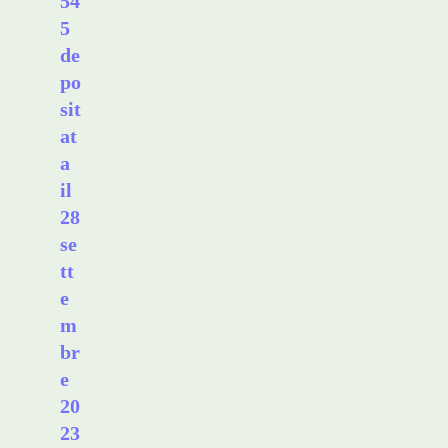
54
5
de
po
sit
at
a
il
28
se
tt
e
m
br
e
20
23