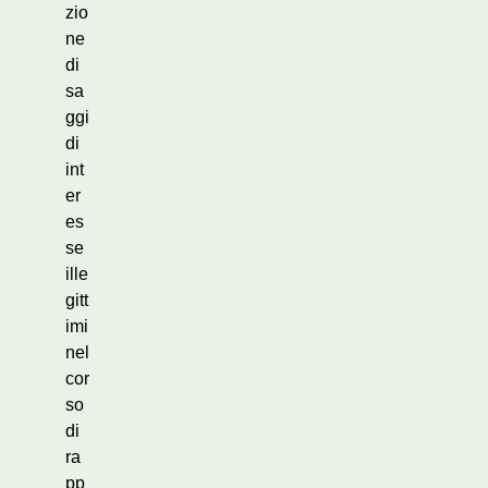
zio
ne
di
sa
ggi
di
int
er
es
se
ille
gitt
imi
nel
cor
so
di
ra
pp