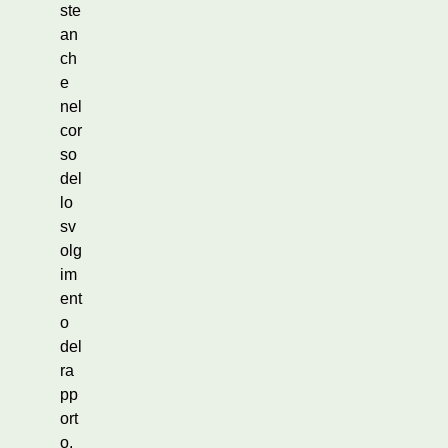
ste
an
ch
e
nel
cor
so
del
lo
sv
olg
im
ent
o
del
ra
pp
ort
o,