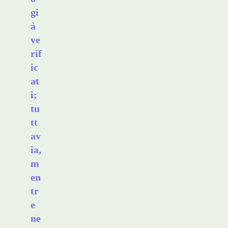
gi
à
ve
rif
ic
at
i;
tu
tt
av
ia,
m
en
tr
e
ne