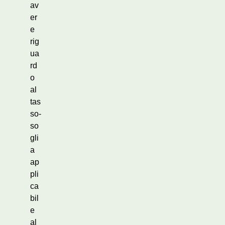
av
er
e
rig
ua
rd
o
al
tas
so-
so
gli
a
ap
pli
ca
bil
e
al