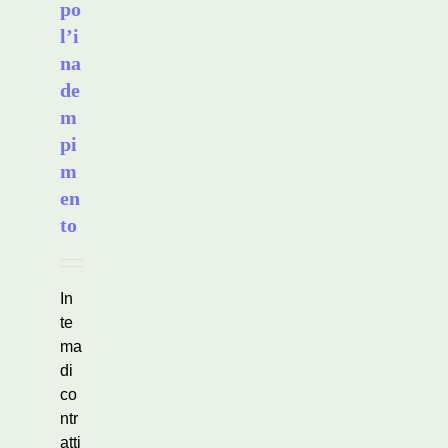
po
l’i
na
de
m
pi
m
en
to
In
te
ma
di
co
ntr
atti