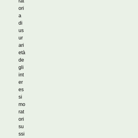
rat
ori
a
di
us
ur
ari
età
de
gli
int
er
es
si
mo
rat
ori
su
ssi