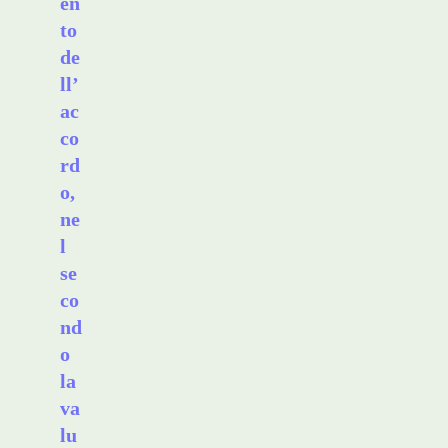
en
to
de
ll’
ac
co
rd
o,
ne
l
se
co
nd
o
la
va
lu