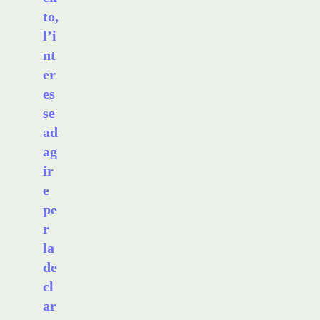
to,
l’i
nt
er
es
se
ad
ag
ir
e
pe
r
la
de
cl
ar