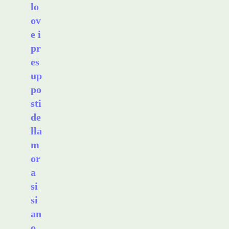
lo
ov
e i
pr
es
up
po
sti
de
lla
m
or
a
si
si
an
o