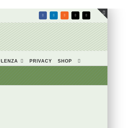
Facebook
LinkedIn
Rss
X
Email
Toggle
area
barra
scorrevol
ULENZA
PRIVACY
SHOP