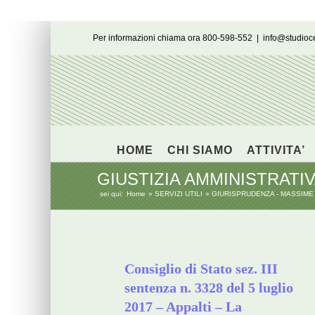
Salta
Per informazioni chiama ora 800-598-552
|
info@studio
al
contenuto
HOME
CHI SIAMO
ATTIVITA’
GIUSTIZIA AMMINISTRATI
sei qui:
Home
SERVIZI UTILI
GIURISPRUDENZA - MASSIME
Consiglio di Stato sez. III
sentenza n. 3328 del 5 luglio
2017 – Appalti – La