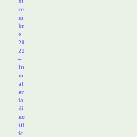
di
ce
m
br
e
20
21
–
In
m
at
er
ia
di
no
tif
ic