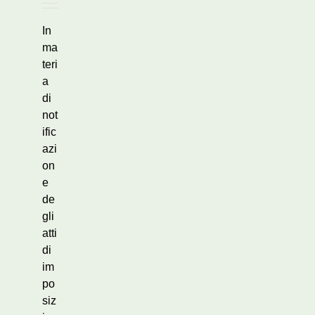
In
ma
teri
a
di
not
ific
azi
on
e
de
gli
atti
di
im
po
siz