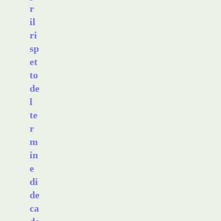
r
il
ri
sp
et
to
de
l
te
r
m
in
e
di
de
ca