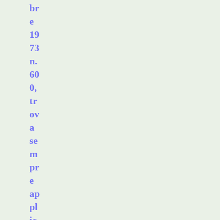
br
e
19
73
n.
60
0,
tr
ov
a
se
m
pr
e
ap
pl