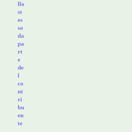
llo
st
es
so
da
pa
rt
e
de
l
co
nt
ri
bu
en
te