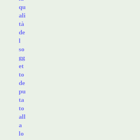
qu
ali
tà
de
l
so
gg
et
to
de
pu
ta
to
all
a
lo