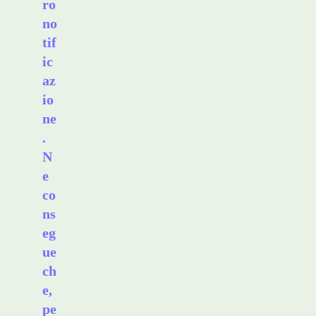
ro
no
tif
ic
az
io
ne
.
N
e
co
ns
eg
ue
ch
e,
pe