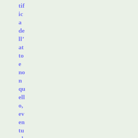
tif
ic
a
de
ll’
at
to
e
no
n
qu
ell
o,
ev
en
tu