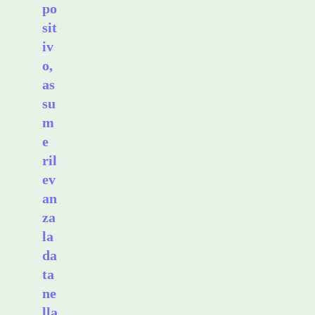
po
sit
iv
o,
as
su
m
e
ril
ev
an
za
la
da
ta
ne
lla