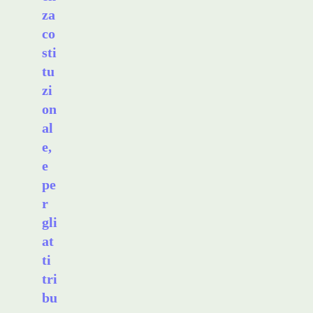
za
co
sti
tu
zi
on
al
e,
e
pe
r
gli
at
ti
tri
bu