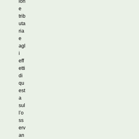
ion
e
trib
uta
ria
e
agl
i
eff
etti
di
qu
est
a
sul
l'o
ss
erv
an