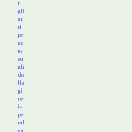
r
gli
at
ti
pr
oc
es
su
ali
da
lla
gi
ur
is
pr
ud
en