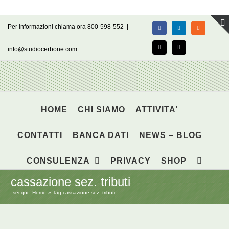
Salta
Per informazioni chiama ora 800-598-552
|
Facebook
LinkedIn
Rss
al
contenuto
info@studiocerbone.com
X
Email
HOME
CHI SIAMO
ATTIVITA’
CONTATTI
BANCA DATI
NEWS – BLOG
CONSULENZA
PRIVACY
SHOP
cassazione sez. tributi
sei qui:
Home
Tag:
cassazione sez. tributi