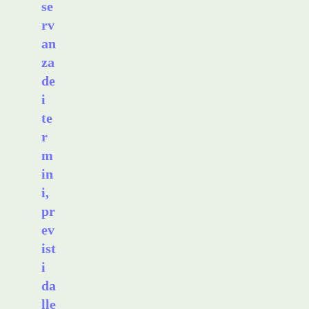
se
rv
an
za
de
i
te
r
m
in
i,
pr
ev
ist
i
da
lle