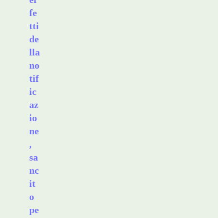
fe
tti
de
lla
no
tif
ic
az
io
ne
,
sa
nc
it
o
pe