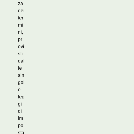
za
dei
ter
mi
ni,
pr
evi
sti
dal
le
sin
gol
e
leg
gi
di
im
po
sta