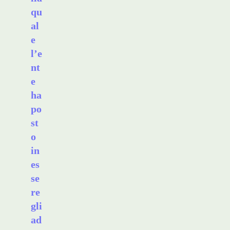
qu
al
e
l’e
nt
e
ha
po
st
o
in
es
se
re
gli
ad