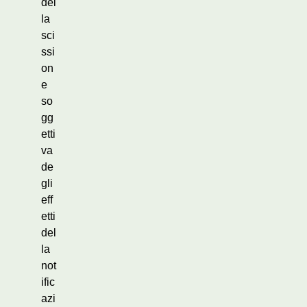
del
la
sci
ssi
on
e
so
gg
etti
va
de
gli
eff
etti
del
la
not
ific
azi