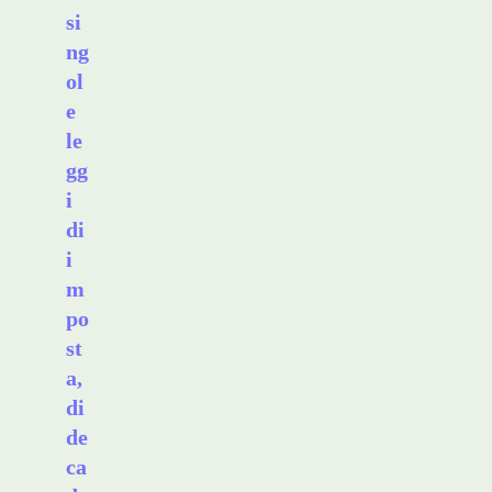
si
ng
ol
e
le
gg
i
di
i
m
po
st
a,
di
de
ca