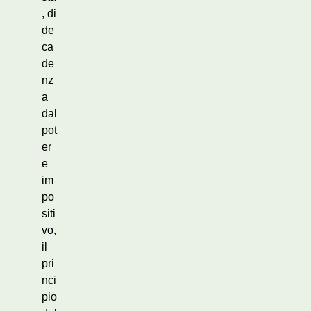
, di
de
ca
de
nz
a
dal
pot
er
e
im
po
siti
vo,
il
pri
nci
pio