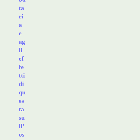
ta
ri
a
e
ag
li
ef
fe
tti
di
qu
es
ta
su
ll’
os