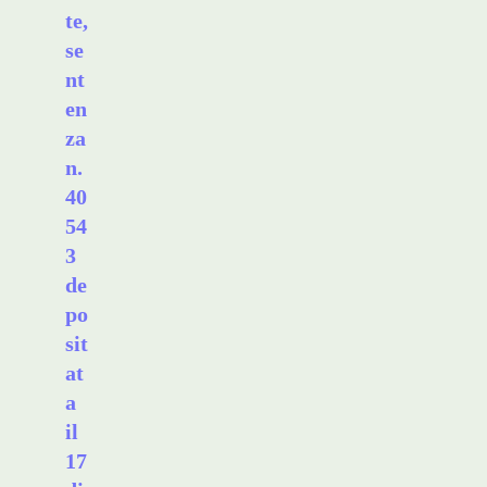
te,
se
nt
en
za
n.
40
54
3
de
po
sit
at
a
il
17