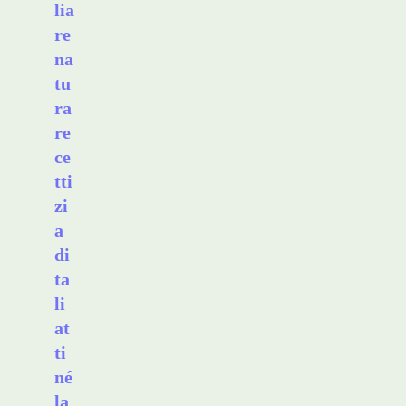
lia
re
na
tu
ra
re
ce
tti
zi
a
di
ta
li
at
ti
né
la