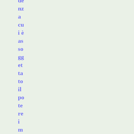
de
nz
a
cu
i è
as
so
gg
et
ta
to
il
po
te
re
i
m